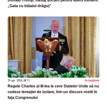
Donald Trump, mesaj șocant pentru liderii iranieni:
„Gata cu băiatul drăguț”
29 apr. 2026, 08:11
Actualitate
Regele Charles al III‑lea le cere Statelor Unite să nu
cedeze tentației de izolare, într-un discurs rostit în
fața Congresului