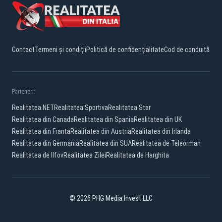
Contact
Termeni și condiții
Politică de confidențialitate
Cod de conduită
Parteneri:
Realitatea.NET
Realitatea Sportiva
Realitatea Star
Realitatea din Canada
Realitatea din Spania
Realitatea din UK
Realitatea din Franta
Realitatea din Austria
Realitatea din Irlanda
Realitatea din Germania
Realitatea din SUA
Realitatea de Teleorman
Realitatea de Ilfov
Realitatea Zilei
Realitatea de Harghita
© 2026 PHG Media Invest LLC
YouTube