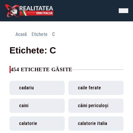
Acasă
Etichete
C
Etichete: C
454 ETICHETE GĂSITE
cadariu
caile ferate
caini
câini periculoşi
calatorie
calatorie italia