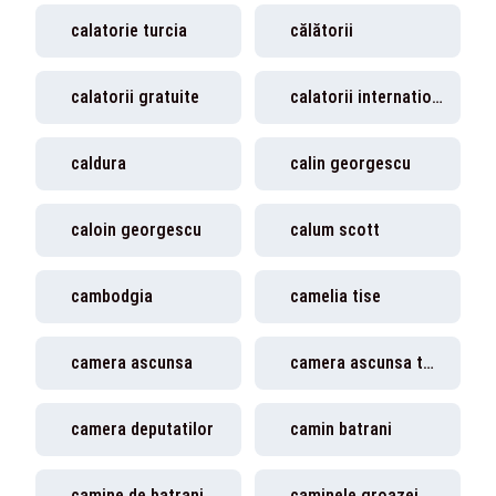
calatorie turcia
călătorii
calatorii gratuite
calatorii internationale
caldura
calin georgescu
caloin georgescu
calum scott
cambodgia
camelia tise
camera ascunsa
camera ascunsa toaleta
camera deputatilor
camin batrani
camine de batrani
caminele groazei