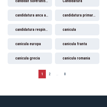
candidat suveranist prezidentiale
Candidatura
candidatura anca alexandrescu
candidatura primaria capitalei
candidatura respinsa
canicula
canicula europa
canicula franta
canicula grecia
canicula romania
1
2
...
8