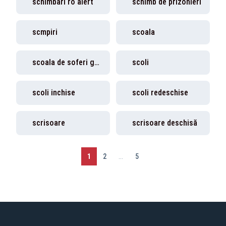
schimbari ro alert
schimb de prizonieri
scmpiri
scoala
scoala de soferi gratis
scoli
scoli inchise
scoli redeschise
scrisoare
scrisoare deschisă
1
2
...
5