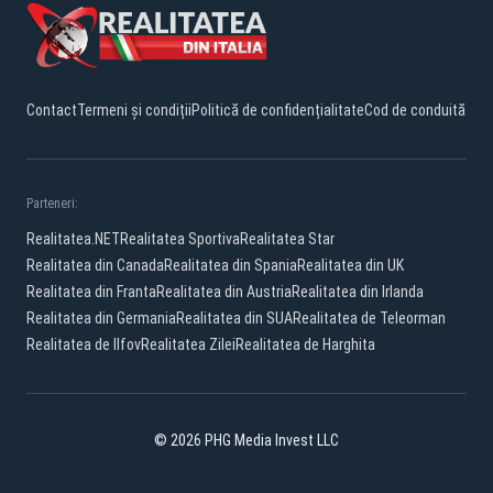
Contact
Termeni și condiții
Politică de confidențialitate
Cod de conduită
Parteneri:
Realitatea.NET
Realitatea Sportiva
Realitatea Star
Realitatea din Canada
Realitatea din Spania
Realitatea din UK
Realitatea din Franta
Realitatea din Austria
Realitatea din Irlanda
Realitatea din Germania
Realitatea din SUA
Realitatea de Teleorman
Realitatea de Ilfov
Realitatea Zilei
Realitatea de Harghita
© 2026 PHG Media Invest LLC
YouTube