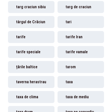
targ craciun sibiu
targ de craciun
târgul de Crăciun
tari
tarife
tarife Iran
tarife speciale
tarife vamale
țările baltice
tarom
taverna herastrau
taxa
taxa de clima
taxa de mediu
taxa drum
taxa pe concediu