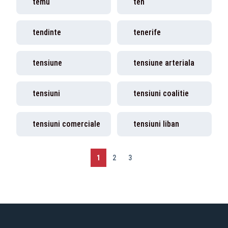
temu
ten
tendinte
tenerife
tensiune
tensiune arteriala
tensiuni
tensiuni coalitie
tensiuni comerciale
tensiuni liban
1
2
3