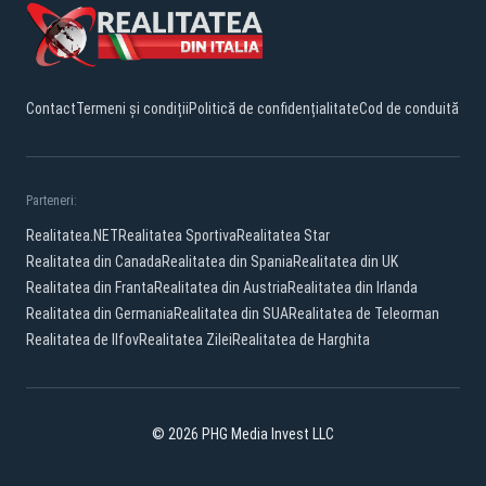
Contact
Termeni și condiții
Politică de confidențialitate
Cod de conduită
Parteneri:
Realitatea.NET
Realitatea Sportiva
Realitatea Star
Realitatea din Canada
Realitatea din Spania
Realitatea din UK
Realitatea din Franta
Realitatea din Austria
Realitatea din Irlanda
Realitatea din Germania
Realitatea din SUA
Realitatea de Teleorman
Realitatea de Ilfov
Realitatea Zilei
Realitatea de Harghita
© 2026 PHG Media Invest LLC
YouTube