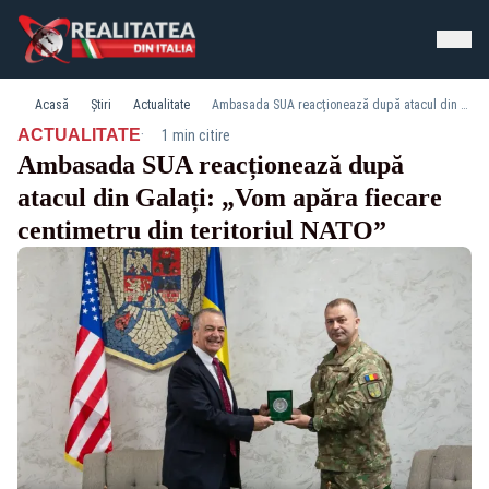
Acasă
Știri
Actualitate
Ambasada SUA reacționează după atacul din Galați: „Vom apăra fiecare centimetru din teritoriul NATO”
·
ACTUALITATE
1 min citire
Ambasada SUA reacționează după
atacul din Galați: „Vom apăra fiecare
centimetru din teritoriul NATO”