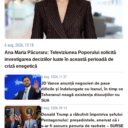
6 aug. 2026, 15:18
Ana Maria Păcuraru: Televiziunea Poporului solicită
investigarea deciziilor luate în această perioadă de
criză enegetică
6 aug. 2026, 11:27
JD Vance anunță negocieri de pace
dificile și îndelungate cu Iranul, în timp ce
Teheranul neagă existența discuțiilor cu
SUA
6 aug. 2026, 09:13
Donald Trump a răbufnit împotriva șefului
Pentagonului: președintele, enervat că i
s-ar fi ascuns penuria de rachete – SURSE