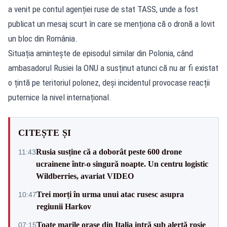
a venit pe contul agenției ruse de stat TASS, unde a fost
publicat un mesaj scurt în care se menționa că o dronă a lovit
un bloc din România.
Situația amintește de episodul similar din Polonia, când
ambasadorul Rusiei la ONU a susținut atunci că nu ar fi existat
o țintă pe teritoriul polonez, deși incidentul provocase reacții
puternice la nivel internațional.
CITEȘTE ȘI
Rusia susține că a doborât peste 600 drone
11:43
ucrainene într-o singură noapte. Un centru logistic
Wildberries, avariat VIDEO
Trei morți în urma unui atac rusesc asupra
10:47
regiunii Harkov
Toate marile orașe din Italia intră sub alertă roșie
07:15