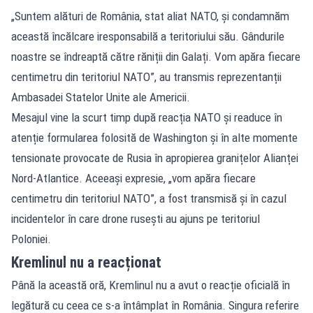
„Suntem alături de România, stat aliat NATO, și condamnăm
această încălcare iresponsabilă a teritoriului său. Gândurile
noastre se îndreaptă către răniții din Galați. Vom apăra fiecare
centimetru din teritoriul NATO”, au transmis reprezentanții
Ambasadei Statelor Unite ale Americii.
Mesajul vine la scurt timp după reacția NATO și readuce în
atenție formularea folosită de Washington și în alte momente
tensionate provocate de Rusia în apropierea granițelor Alianței
Nord-Atlantice. Aceeași expresie, „vom apăra fiecare
centimetru din teritoriul NATO”, a fost transmisă și în cazul
incidentelor în care drone rusești au ajuns pe teritoriul
Poloniei.
Kremlinul nu a reacționat
Până la această oră, Kremlinul nu a avut o reacție oficială în
legătură cu ceea ce s-a întâmplat în România. Singura referire