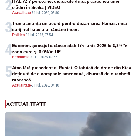
2
ITALIA: 7 persoane, dispărute după prăbușirea unei
clădiri în Sicilia | VIDEO
Actualitate
-
31 iul. 2026, 07:50
3
Trump anunță un acord pentru dezarmarea Hamas, însă
sprijinul Israelului rămâne incert
Politica
-
31 iul. 2026, 07:54
4
Eurostat: șomajul a rămas stabil în iunie 2026 la 6,3% în
zona euro și 6,0% în UE
Economie
-
31 iul. 2026, 07:56
5
Atac fără precedent al Rusiei. O fabrică de drone din Kiev
deținută de o companie americană, distrusă de o rachetă
rusească
Actualitate
-
31 iul. 2026, 07:40
ACTUALITATE