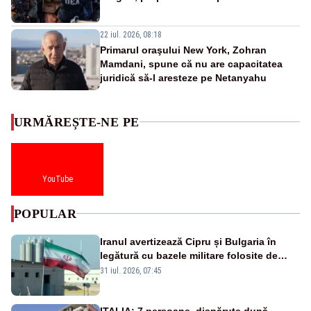
22 iul. 2026, 08:18
Primarul oraşului New York, Zohran
Mamdani, spune că nu are capacitatea
juridică să-l aresteze pe Netanyahu
URMĂREȘTE-NE PE
YouTube
POPULAR
Iranul avertizează Cipru și Bulgaria în
legătură cu bazele militare folosite de
SUA
31 iul. 2026, 07:45
ITALIA: 7 persoane, dispărute după