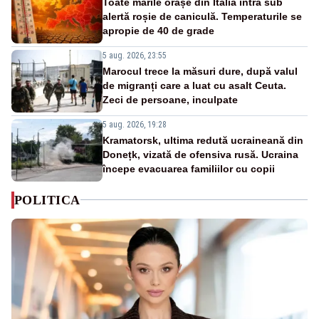
Toate marile orașe din Italia intră sub
alertă roșie de caniculă. Temperaturile se
apropie de 40 de grade
5 aug. 2026, 23:55
Marocul trece la măsuri dure, după valul
de migranți care a luat cu asalt Ceuta.
Zeci de persoane, inculpate
5 aug. 2026, 19:28
Kramatorsk, ultima redută ucraineană din
Donețk, vizată de ofensiva rusă. Ucraina
începe evacuarea familiilor cu copii
POLITICA