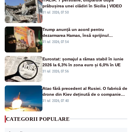
prăbușirea unei clădiri în Sicilia | VIDEO
31 iul. 2026, 07:50
Trump anunță un acord pentru
dezarmarea Hamas, însă sprijinul
Israelului rămâne incert
31 iul. 2026, 07:54
Eurostat: șomajul a rămas stabil în iunie
2026 la 6,3% în zona euro și 6,0% în UE
31 iul. 2026, 07:56
Atac fără precedent al Rusiei. O fabrică de
drone din Kiev deținută de o companie
americană, distrusă de o rachetă
31 iul. 2026, 07:40
rusească
CATEGORII POPULARE