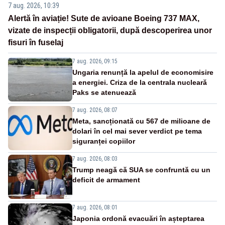
7 aug. 2026, 10:39
Alertă în aviație! Sute de avioane Boeing 737 MAX,
vizate de inspecții obligatorii, după descoperirea unor
fisuri în fuselaj
7 aug. 2026, 09:15
Ungaria renunță la apelul de economisire
a energiei. Criza de la centrala nucleară
Paks se atenuează
7 aug. 2026, 08:07
Meta, sancționată cu 567 de milioane de
dolari în cel mai sever verdict pe tema
siguranței copiilor
7 aug. 2026, 08:03
Trump neagă că SUA se confruntă cu un
deficit de armament
7 aug. 2026, 08:01
Japonia ordonă evacuări în așteptarea