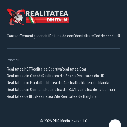
Contact
Termeni și condiții
Politică de confidențialitate
Cod de conduită
Parteneri:
Realitatea.NET
Realitatea Sportiva
Realitatea Star
Realitatea din Canada
Realitatea din Spania
Realitatea din UK
Realitatea din Franta
Realitatea din Austria
Realitatea din Irlanda
Realitatea din Germania
Realitatea din SUA
Realitatea de Teleorman
Realitatea de Ilfov
Realitatea Zilei
Realitatea de Harghita
© 2026 PHG Media Invest LLC
YouTube