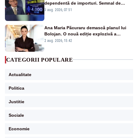
dependentă de importuri. Semnal de
alarmă tras de un expert în energie
3 aug. 2026, 07:51
Ana Maria Păcuraru demască planul lui
Bolojan. O nouă ediție explozivă a
emisiunii „Miza Zilei” la Realitatea PLUS
2 aug. 2026, 15:42
CATEGORII POPULARE
Actualitate
Politica
Justitie
Sociale
Economie