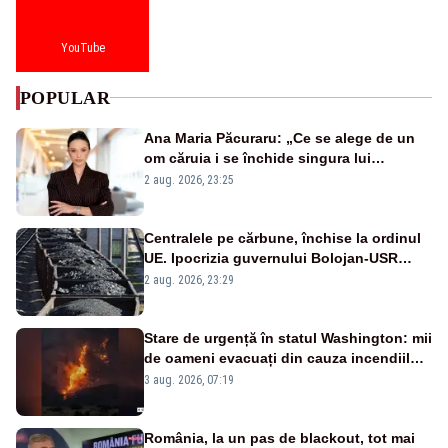
YouTube
POPULAR
Ana Maria Păcuraru: „Ce se alege de un
om căruia i se închide singura lui
portiță?”
2 aug. 2026, 23:25
Centralele pe cărbune, închise la ordinul
UE. Ipocrizia guvernului Bolojan-USR
după starea de alertă
2 aug. 2026, 23:29
Stare de urgență în statul Washington: mii
de oameni evacuați din cauza incendiilor
puternice de vegetație
3 aug. 2026, 07:19
România, la un pas de blackout, tot mai