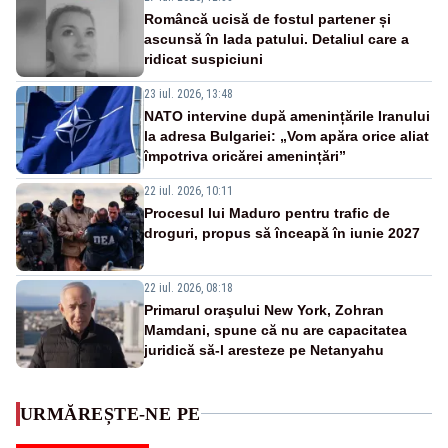
Româncă ucisă de fostul partener și
ascunsă în lada patului. Detaliul care a
ridicat suspiciuni
23 iul. 2026, 13:48
NATO intervine după amenințările Iranului
la adresa Bulgariei: „Vom apăra orice aliat
împotriva oricărei amenințări”
22 iul. 2026, 10:11
Procesul lui Maduro pentru trafic de
droguri, propus să înceapă în iunie 2027
22 iul. 2026, 08:18
Primarul oraşului New York, Zohran
Mamdani, spune că nu are capacitatea
juridică să-l aresteze pe Netanyahu
URMĂREȘTE-NE PE