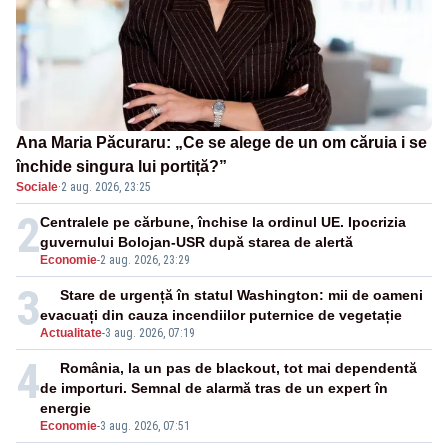
Ana Maria Păcuraru: „Ce se alege de un om căruia i se
închide singura lui portiță?”
Sociale
·
2 aug. 2026, 23:25
2
Centralele pe cărbune, închise la ordinul UE. Ipocrizia
guvernului Bolojan-USR după starea de alertă
Economie
-
2 aug. 2026, 23:29
3
Stare de urgență în statul Washington: mii de oameni
evacuați din cauza incendiilor puternice de vegetație
Actualitate
-
3 aug. 2026, 07:19
4
România, la un pas de blackout, tot mai dependentă
de importuri. Semnal de alarmă tras de un expert în
energie
Economie
-
3 aug. 2026, 07:51