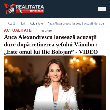
Acasă
Știri
Actualitate
Anca Alexandrescu lansează acuzații dure după reținerea șefului Vămilor: „Este omul lui Ilie Bolojan” - VIDEO
·
ACTUALITATE
1 min citire
Anca Alexandrescu lansează acuzații
dure după reținerea șefului Vămilor:
„Este omul lui Ilie Bolojan” - VIDEO