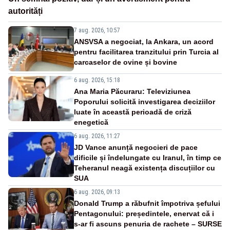
autorități
7 aug. 2026, 10:57
ANSVSA a negociat, la Ankara, un acord
pentru facilitarea tranzitului prin Turcia al
carcaselor de ovine și bovine
6 aug. 2026, 15:18
Ana Maria Păcuraru: Televiziunea
Poporului solicită investigarea deciziilor
luate în această perioadă de criză
enegetică
6 aug. 2026, 11:27
JD Vance anunță negocieri de pace
dificile și îndelungate cu Iranul, în timp ce
Teheranul neagă existența discuțiilor cu
SUA
6 aug. 2026, 09:13
Donald Trump a răbufnit împotriva șefului
Pentagonului: președintele, enervat că i
s-ar fi ascuns penuria de rachete – SURSE