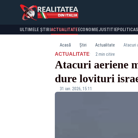
ULTIMELE ȘTIRI
ACTUALITATE
ECONOMIE
JUSTITIE
POLITICA
Acasă
Știri
Actualitate
Atacuri 
·
ACTUALITATE
2 min citire
Atacuri aeriene m
dure lovituri isr
31 ian. 2026, 15:11