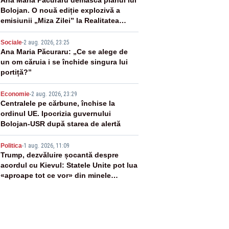
2
Ana Maria Păcuraru demască planul lui
Bolojan. O nouă ediție explozivă a
emisiunii „Miza Zilei” la Realitatea
PLUS
3
Sociale
-
2 aug. 2026, 23:25
Ana Maria Păcuraru: „Ce se alege de
un om căruia i se închide singura lui
portiță?”
4
Economie
-
2 aug. 2026, 23:29
Centralele pe cărbune, închise la
ordinul UE. Ipocrizia guvernului
Bolojan-USR după starea de alertă
5
Politica
-
1 aug. 2026, 11:09
Trump, dezvăluire șocantă despre
acordul cu Kievul: Statele Unite pot lua
«aproape tot ce vor» din minele
Ucrainei”