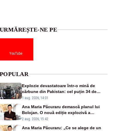
URMĂREȘTE-NE PE
YouTube
POPULAR
Explozie devastatoare într-o mină de
cărbune din Pakistan: cel puțin 34 de
morți - VIDEO
1 aug. 2026, 14:01
Ana Maria Păcuraru demască planul lui
Bolojan. O nouă ediție explozivă a
emisiunii „Miza Zilei” la Realitatea PLUS
2 aug. 2026, 15:42
Ana Maria Păcuraru: „Ce se alege de un