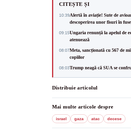
CITEȘTE ȘI
Alertă în aviație! Sute de avio
10:39
descoperirea unor fisuri în fuse
Ungaria renunță la apelul de ec
09:15
atenuează
Meta, sancționată cu 567 de mil
08:07
copiilor
Trump neagă că SUA se confru
08:03
Distribuie articolul
Mai multe articole despre
israel
gaza
atac
decese