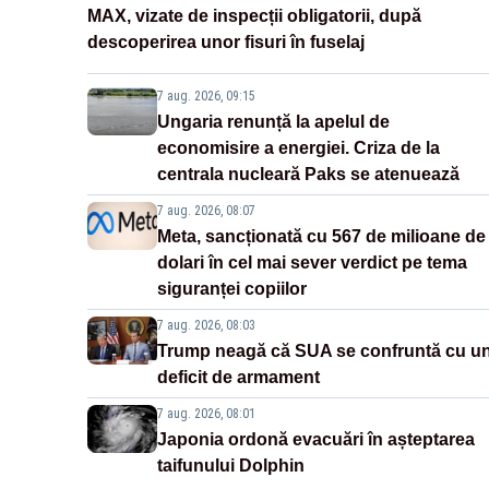
MAX, vizate de inspecții obligatorii, după
descoperirea unor fisuri în fuselaj
7 aug. 2026, 09:15
Ungaria renunță la apelul de
economisire a energiei. Criza de la
centrala nucleară Paks se atenuează
7 aug. 2026, 08:07
Meta, sancționată cu 567 de milioane de
dolari în cel mai sever verdict pe tema
siguranței copiilor
7 aug. 2026, 08:03
Trump neagă că SUA se confruntă cu u
deficit de armament
7 aug. 2026, 08:01
Japonia ordonă evacuări în așteptarea
taifunului Dolphin