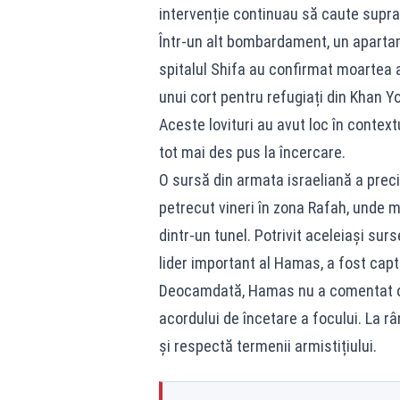
intervenție continuau să caute supra
Într-un alt bombardament, un apartam
spitalul Shifa au confirmat moartea 
unui cort pentru refugiați din Khan Yo
Aceste lovituri au avut loc în context
tot mai des pus la încercare.
O sursă din armata israeliană a preci
petrecut vineri în zona Rafah, unde mi
dintr-un tunel. Potrivit aceleiași surs
lider important al Hamas, a fost capt
Deocamdată, Hamas nu a comentat ofic
acordului de încetare a focului. La râ
și respectă termenii armistițiului.