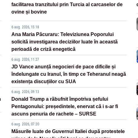
facilitarea tranzitului prin Turcia al carcaselor de
ovine și bovine
6 aug. 2026, 15:18
Ana Maria Păcuraru: Televiziunea Poporului
solicită investigarea deciziilor luate în această
perioadă de criză enegetică
6 aug. 2026, 11:27
JD Vance anunță negocieri de pace dificile și
îndelungate cu Iranul, în timp ce Teheranul neagă
existența discuțiilor cu SUA
6 aug. 2026, 09:13
n
Donald Trump a răbufnit împotriva șefului
Pentagonului: președintele, enervat că i s-ar fi
ascuns penuria de rachete – SURSE
6 aug. 2026, 07:20
Măsurile luate de Guvernul Italiei după protestele