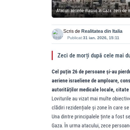
Atacuri aeriene masive în Gaza: zeci de m
Scris de
Realitatea din Italia
Publicat:
31 ian. 2026, 15:11
Zeci de morți după cele mai du
Cel puțin 26 de persoane și-au pierd
aeriene israeliene de amploare, cons
autorităților medicale locale, citate
Loviturile au vizat mai multe obiectiv
clădiri rezidențiale și zone în care se
Una dintre principalele ținte a fost s
Gaza. În urma atacului, zece persoane, 