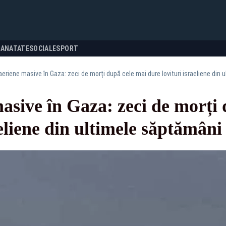
SANATATE
SOCIALE
SPORT
aeriene masive în Gaza: zeci de morți după cele mai dure lovituri israeliene din
asive în Gaza: zeci de morți
aeliene din ultimele săptămâni