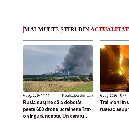
MAI MULTE ȘTIRI DIN
ACTUALITAT
6 aug. 2026, 11:43
Realitatea din Italia
6 aug. 2026, 10:47
Rusia susține că a doborât
Trei morți în
peste 600 drone ucrainene într-
rusesc asupr
o singură noapte. Un centru
logistic Wildberries, avariat