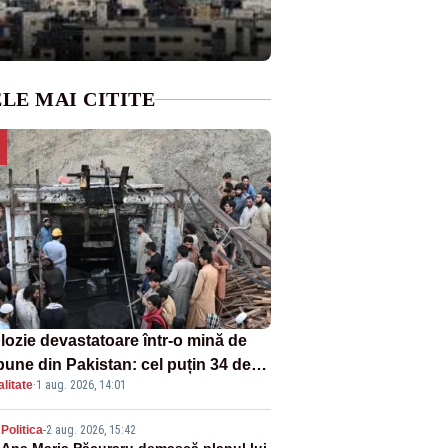
LE MAI CITITE
lozie devastatoare într-o mină de
bune din Pakistan: cel puțin 34 de
litate
·
1 aug. 2026, 14:01
ți - VIDEO
Politica
-
2 aug. 2026, 15:42