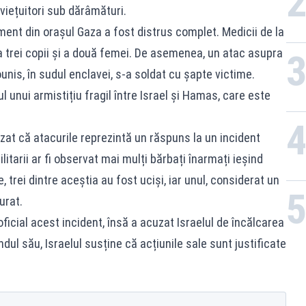
viețuitori sub dărâmături.
ent din orașul Gaza a fost distrus complet. Medicii de la
a trei copii și a două femei. De asemenea, un atac asupra
unis, în sudul enclavei, s-a soldat cu șapte victime.
ul unui armistițiu fragil între Israel și Hamas, care este
zat că atacurile reprezintă un răspuns la un incident
litarii ar fi observat mai mulți bărbați înarmați ieșind
e, trei dintre aceștia au fost uciși, iar unul, considerat un
urat.
ial acest incident, însă a acuzat Israelul de încălcarea
ndul său, Israelul susține că acțiunile sale sunt justificate