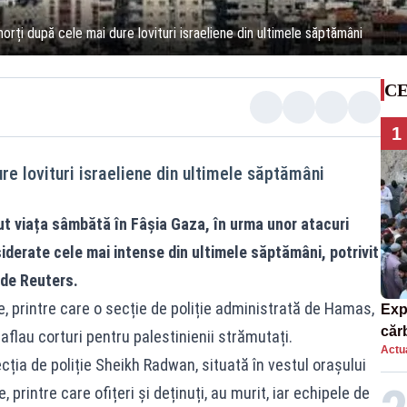
orți după cele mai dure lovituri israeliene din ultimele săptămâni
CE
1
re lovituri israeliene din ultimele săptămâni
ut viața sâmbătă în Fâșia Gaza, în urma unor atacuri
iderate cele mai intense din ultimele săptămâni, potrivit
 de Reuters.
e, printre care o secție de poliție administrată de Hamas,
Exp
căr
 aflau corturi pentru palestinienii strămutați.
Actua
mor
ecția de poliție Sheikh Radwan, situată în vestul orașului
printre care ofițeri și deținuți, au murit, iar echipele de