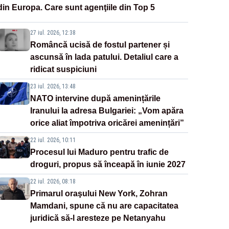
din Europa. Care sunt agenţiile din Top 5
27 iul. 2026, 12:38
Româncă ucisă de fostul partener și
ascunsă în lada patului. Detaliul care a
ridicat suspiciuni
23 iul. 2026, 13:48
NATO intervine după amenințările
Iranului la adresa Bulgariei: „Vom apăra
orice aliat împotriva oricărei amenințări”
22 iul. 2026, 10:11
Procesul lui Maduro pentru trafic de
droguri, propus să înceapă în iunie 2027
22 iul. 2026, 08:18
Primarul oraşului New York, Zohran
Mamdani, spune că nu are capacitatea
juridică să-l aresteze pe Netanyahu