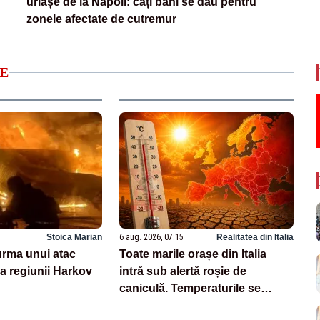
uriașe de la Napoli: câți bani se dau pentru
zonele afectate de cutremur
E
Stoica Marian
6 aug. 2026, 07:15
Realitatea din Italia
 urma unui atac
Toate marile orașe din Italia
a regiunii Harkov
intră sub alertă roșie de
caniculă. Temperaturile se
apropie de 40 de grade