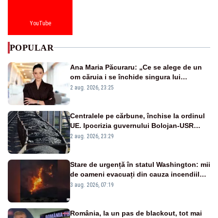
YouTube
POPULAR
Ana Maria Păcuraru: „Ce se alege de un
om căruia i se închide singura lui
portiță?”
2 aug. 2026, 23:25
Centralele pe cărbune, închise la ordinul
UE. Ipocrizia guvernului Bolojan-USR
după starea de alertă
2 aug. 2026, 23:29
Stare de urgență în statul Washington: mii
de oameni evacuați din cauza incendiilor
puternice de vegetație
3 aug. 2026, 07:19
România, la un pas de blackout, tot mai