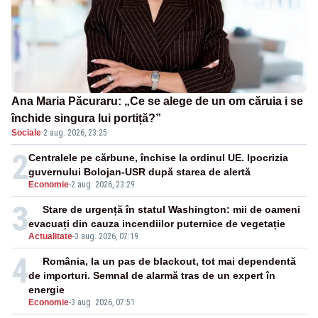
Ana Maria Păcuraru: „Ce se alege de un om căruia i se
închide singura lui portiță?”
Sociale
·
2 aug. 2026, 23:25
2
Centralele pe cărbune, închise la ordinul UE. Ipocrizia
guvernului Bolojan-USR după starea de alertă
Economie
-
2 aug. 2026, 23:29
3
Stare de urgență în statul Washington: mii de oameni
evacuați din cauza incendiilor puternice de vegetație
Actualitate
-
3 aug. 2026, 07:19
4
România, la un pas de blackout, tot mai dependentă
de importuri. Semnal de alarmă tras de un expert în
energie
Economie
-
3 aug. 2026, 07:51