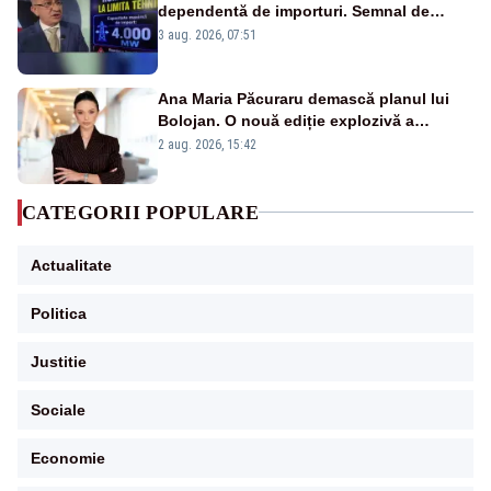
dependentă de importuri. Semnal de
alarmă tras de un expert în energie
3 aug. 2026, 07:51
Ana Maria Păcuraru demască planul lui
Bolojan. O nouă ediție explozivă a
emisiunii „Miza Zilei” la Realitatea PLUS
2 aug. 2026, 15:42
CATEGORII POPULARE
Actualitate
Politica
Justitie
Sociale
Economie