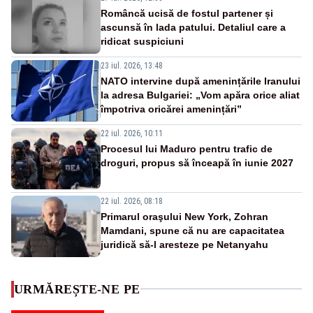
Româncă ucisă de fostul partener și
ascunsă în lada patului. Detaliul care a
ridicat suspiciuni
23 iul. 2026, 13:48
NATO intervine după amenințările Iranului
la adresa Bulgariei: „Vom apăra orice aliat
împotriva oricărei amenințări”
22 iul. 2026, 10:11
Procesul lui Maduro pentru trafic de
droguri, propus să înceapă în iunie 2027
22 iul. 2026, 08:18
Primarul oraşului New York, Zohran
Mamdani, spune că nu are capacitatea
juridică să-l aresteze pe Netanyahu
URMĂREȘTE-NE PE