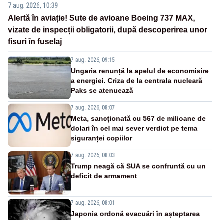
7 aug. 2026, 10:39
Alertă în aviație! Sute de avioane Boeing 737 MAX,
vizate de inspecții obligatorii, după descoperirea unor
fisuri în fuselaj
7 aug. 2026, 09:15
Ungaria renunță la apelul de economisire
a energiei. Criza de la centrala nucleară
Paks se atenuează
7 aug. 2026, 08:07
Meta, sancționată cu 567 de milioane de
dolari în cel mai sever verdict pe tema
siguranței copiilor
7 aug. 2026, 08:03
Trump neagă că SUA se confruntă cu un
deficit de armament
7 aug. 2026, 08:01
Japonia ordonă evacuări în așteptarea