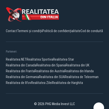
Contact
Termeni și condiții
Politică de confidențialitate
Cod de conduită
Parteneri:
Realitatea.NET
Realitatea Sportiva
Realitatea Star
Realitatea din Canada
Realitatea din Spania
Realitatea din UK
Realitatea din Franta
Realitatea din Austria
Realitatea din Irlanda
Realitatea din Germania
Realitatea din SUA
Realitatea de Teleorman
Realitatea de Ilfov
Realitatea Zilei
Realitatea de Harghita
© 2026 PHG Media Invest LLC
YouTube