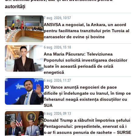
autorități
7 aug. 2026, 10:57
ANSVSA a negociat, la Ankara, un acord
pentru facilitarea tranzitului prin Turcia al
carcaselor de ovine și bovine
6 aug. 2026, 15:18
Ana Maria Păcuraru: Televiziunea
Poporului solicită investigarea deciziilor
luate în această perioadă de criză
enegetică
6 aug. 2026, 11:27
JD Vance anunță negocieri de pace
dificile și îndelungate cu Iranul, în timp ce
Teheranul neagă existența discuțiilor cu
SUA
6 aug. 2026, 09:13
Donald Trump a răbufnit împotriva șefului
Pentagonului: președintele, enervat că i
s-ar fi ascuns penuria de rachete – SURSE