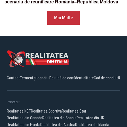
scenariu de reunificare România–Republica Moldova
Mai Multe
Contact
Termeni și condiții
Politică de confidențialitate
Cod de conduită
Parteneri:
Realitatea.NET
Realitatea Sportiva
Realitatea Star
Realitatea din Canada
Realitatea din Spania
Realitatea din UK
Realitatea din Franta
Realitatea din Austria
Realitatea din Irlanda