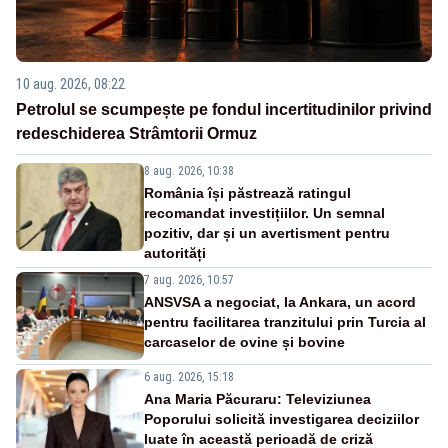
10 aug. 2026, 08:22
Petrolul se scumpește pe fondul incertitudinilor privind
redeschiderea Strâmtorii Ormuz
8 aug. 2026, 10:38
România își păstrează ratingul
recomandat investițiilor. Un semnal
pozitiv, dar și un avertisment pentru
autorități
7 aug. 2026, 10:57
ANSVSA a negociat, la Ankara, un acord
pentru facilitarea tranzitului prin Turcia al
carcaselor de ovine și bovine
6 aug. 2026, 15:18
Ana Maria Păcuraru: Televiziunea
Poporului solicită investigarea deciziilor
luate în această perioadă de criză