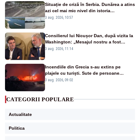
Situație de criză în Serbia. Dunărea a atins
azi cel mai mic nivel din istoria
măsurătorilor. Se prefigurează restricții
3 aug. 2026, 10:57
Consilierul lui Nicușor Dan, după vizita la
Washington: „Mesajul nostru a fost
simplu - România stă alături de Statele
3 aug. 2026, 11:14
Unite”
Incendiile din Grecia s-au extins pe
plajele cu turiști. Sute de persoane
evacuate pe mare, drumuri blocate de
3 aug. 2026, 09:02
flăcări
CATEGORII POPULARE
Actualitate
Politica