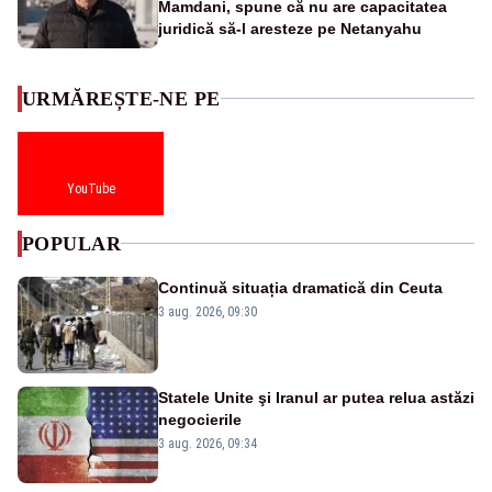
Mamdani, spune că nu are capacitatea
juridică să-l aresteze pe Netanyahu
URMĂREȘTE-NE PE
YouTube
POPULAR
Continuă situația dramatică din Ceuta
3 aug. 2026, 09:30
Statele Unite şi Iranul ar putea relua astăzi
negocierile
3 aug. 2026, 09:34