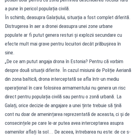
a pune în pericol populația civilă.
În schimb, deasupra Galațiului, situația a fost complet diferită.
Distrugerea în aer a dronei deasupra unei zone urbane
populate ar fi putut genera resturi și explozii secundare cu
efecte mult mai grave pentru locuitori decât prăbușirea în
sine.
„De ce am putut angaja drona în Estonia? Pentru că vorbim
despre două situații diferite. În cazul misiunii de Poliție Aeriană
din zona baltică, drona interceptată se afla într-un mediu
operațional în care folosirea armamentului nu genera un risc
direct pentru populația civilă sau pentru o zonă urbană. La
Galați, orice decizie de angajare a unei ținte trebuie să țină
cont nu doar de amenințarea reprezentată de aceasta, ci și de
consecințele pe care le-ar putea avea interceptarea asupra
oamenilor aflați la sol... De aceea, întrebarea nu este: de ce s-