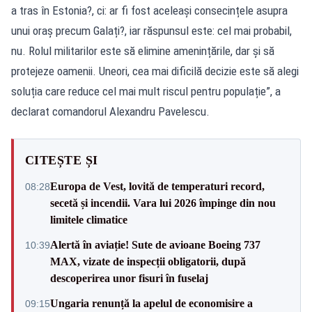
a tras în Estonia?, ci: ar fi fost aceleași consecințele asupra
unui oraș precum Galați?, iar răspunsul este: cel mai probabil,
nu. Rolul militarilor este să elimine amenințările, dar și să
protejeze oamenii. Uneori, cea mai dificilă decizie este să alegi
soluția care reduce cel mai mult riscul pentru populație”, a
declarat comandorul Alexandru Pavelescu.
CITEȘTE ȘI
Europa de Vest, lovită de temperaturi record,
08:28
secetă și incendii. Vara lui 2026 împinge din nou
limitele climatice
Alertă în aviație! Sute de avioane Boeing 737
10:39
MAX, vizate de inspecții obligatorii, după
descoperirea unor fisuri în fuselaj
Ungaria renunță la apelul de economisire a
09:15