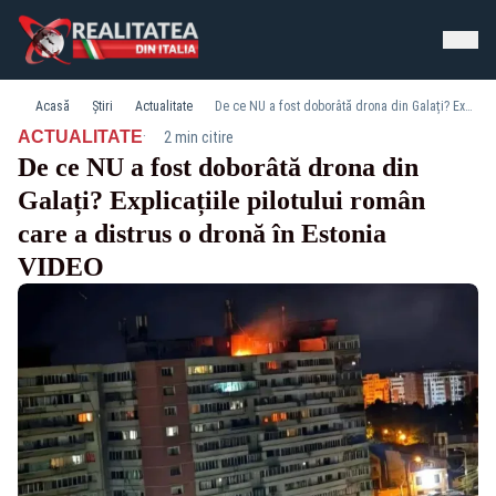
Acasă
Știri
Actualitate
De ce NU a fost doborâtă drona din Galați? Explicațiile pilotului român care a distrus o dronă în Estonia VIDEO
·
ACTUALITATE
2 min citire
De ce NU a fost doborâtă drona din
Galați? Explicațiile pilotului român
care a distrus o dronă în Estonia
VIDEO