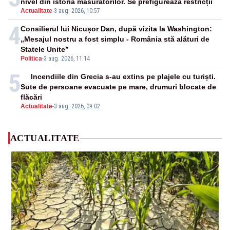
nivel din istoria măsurătorilor. Se prefigurează restricții
Actualitate
-
3 aug. 2026, 10:57
4
Consilierul lui Nicușor Dan, după vizita la Washington:
„Mesajul nostru a fost simplu - România stă alături de
Statele Unite”
Politica
-
3 aug. 2026, 11:14
5
Incendiile din Grecia s-au extins pe plajele cu turiști.
Sute de persoane evacuate pe mare, drumuri blocate de
flăcări
Actualitate
-
3 aug. 2026, 09:02
ACTUALITATE