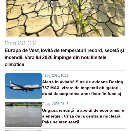
10 aug. 2026, 08:28
Europa de Vest, lovită de temperaturi record, secetă și
incendii. Vara lui 2026 împinge din nou limitele
climatice
7 aug. 2026, 10:39
Alertă în aviație! Sute de avioane Boeing
737 MAX, vizate de inspecții obligatorii,
după descoperirea unor fisuri în fuselaj
7 aug. 2026, 09:15
Ungaria renunță la apelul de economisire
a energiei. Criza de la centrala nucleară
Paks se atenuează