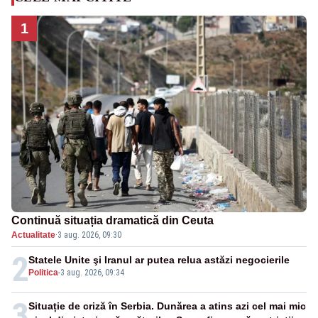
1
Continuă situația dramatică din Ceuta
Actualitate
·
3 aug. 2026, 09:30
2
Statele Unite şi Iranul ar putea relua astăzi negocierile
Politica
-
3 aug. 2026, 09:34
3
Situație de criză în Serbia. Dunărea a atins azi cel mai mic