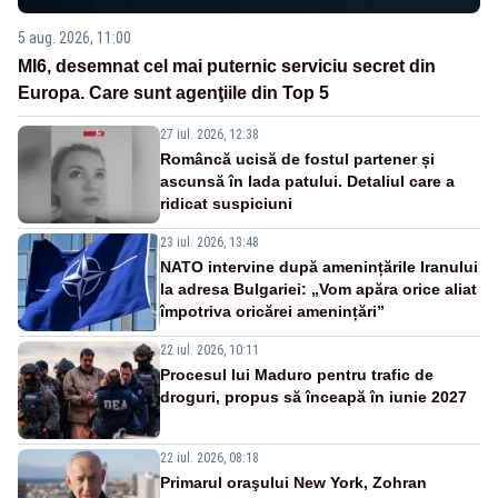
5 aug. 2026, 11:00
MI6, desemnat cel mai puternic serviciu secret din
Europa. Care sunt agenţiile din Top 5
27 iul. 2026, 12:38
Româncă ucisă de fostul partener și
ascunsă în lada patului. Detaliul care a
ridicat suspiciuni
23 iul. 2026, 13:48
NATO intervine după amenințările Iranului
la adresa Bulgariei: „Vom apăra orice aliat
împotriva oricărei amenințări”
22 iul. 2026, 10:11
Procesul lui Maduro pentru trafic de
droguri, propus să înceapă în iunie 2027
22 iul. 2026, 08:18
Primarul oraşului New York, Zohran