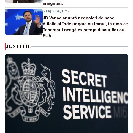
enegetică
6 aug. 2026, 11:27
JD Vance anunță negocieri de pace
dificile și îndelungate cu Iranul, în timp ce
Teheranul neagă existența discuțiilor cu
SUA
JUSTITIE