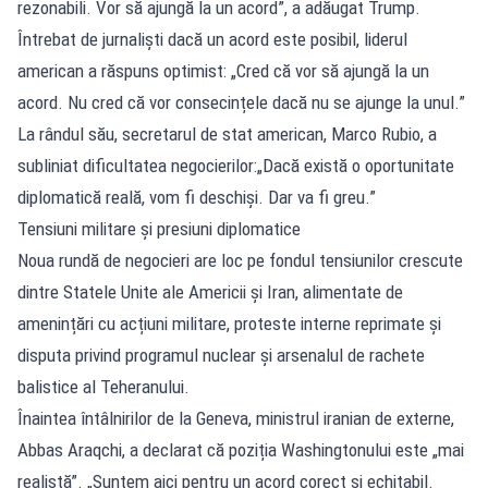
rezonabili. Vor să ajungă la un acord”, a adăugat Trump.
Întrebat de jurnaliști dacă un acord este posibil, liderul
american a răspuns optimist: „Cred că vor să ajungă la un
acord. Nu cred că vor consecințele dacă nu se ajunge la unul.”
La rândul său, secretarul de stat american, Marco Rubio, a
subliniat dificultatea negocierilor:„Dacă există o oportunitate
diplomatică reală, vom fi deschiși. Dar va fi greu.”
Tensiuni militare și presiuni diplomatice
Noua rundă de negocieri are loc pe fondul tensiunilor crescute
dintre Statele Unite ale Americii și Iran, alimentate de
amenințări cu acțiuni militare, proteste interne reprimate și
disputa privind programul nuclear și arsenalul de rachete
balistice al Teheranului.
Înaintea întâlnirilor de la Geneva, ministrul iranian de externe,
Abbas Araqchi, a declarat că poziția Washingtonului este „mai
realistă”. „Suntem aici pentru un acord corect și echitabil.