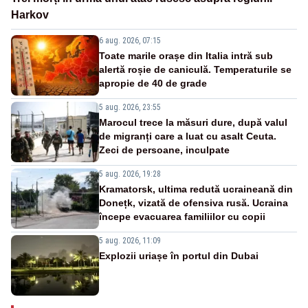
Harkov
6 aug. 2026, 07:15
Toate marile orașe din Italia intră sub
alertă roșie de caniculă. Temperaturile se
apropie de 40 de grade
5 aug. 2026, 23:55
Marocul trece la măsuri dure, după valul
de migranți care a luat cu asalt Ceuta.
Zeci de persoane, inculpate
5 aug. 2026, 19:28
Kramatorsk, ultima redută ucraineană din
Donețk, vizată de ofensiva rusă. Ucraina
începe evacuarea familiilor cu copii
5 aug. 2026, 11:09
Explozii uriașe în portul din Dubai