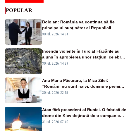
POPULAR
Bolojan: România va continua să fie
principalul susţinător al Republicii
Moldova la nivelul Uniunii Europene
30 iul. 2026, 14:34
Incendii violente în Turcia! Flăcările au
ajuns în apropierea unor stațiuni celebre:
sute de persoane, evacuate
30 iul. 2026, 14:39
Ana Maria Păcuraru, la Miza Zilei:
”Românii nu sunt naivi, domnule premier
Bolojan”
30 iul. 2026, 22:15
Atac fără precedent al Rusiei. O fabrică de
drone din Kiev deținută de o companie
americană, distrusă de o rachetă
31 iul. 2026, 07:40
rusească