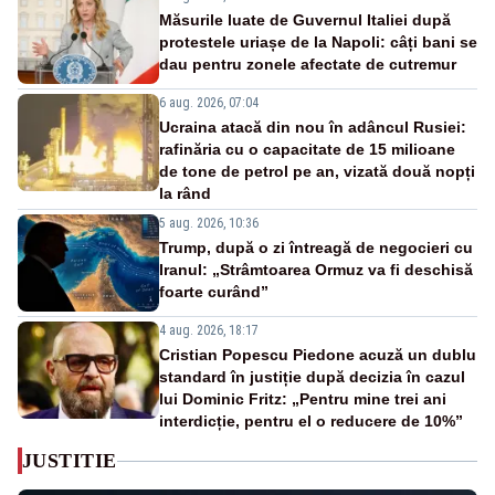
Măsurile luate de Guvernul Italiei după
protestele uriașe de la Napoli: câți bani se
dau pentru zonele afectate de cutremur
6 aug. 2026, 07:04
Ucraina atacă din nou în adâncul Rusiei:
rafinăria cu o capacitate de 15 milioane
de tone de petrol pe an, vizată două nopți
la rând
5 aug. 2026, 10:36
Trump, după o zi întreagă de negocieri cu
Iranul: „Strâmtoarea Ormuz va fi deschisă
foarte curând”
4 aug. 2026, 18:17
Cristian Popescu Piedone acuză un dublu
standard în justiție după decizia în cazul
lui Dominic Fritz: „Pentru mine trei ani
interdicție, pentru el o reducere de 10%”
JUSTITIE