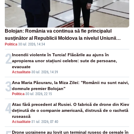
Bolojan: România va continua să fie principalul
susţinător al Republicii Moldova la nivelul Uniunii
Politica
·
30 iul. 2026, 14:34
Europene
2
Incendii violente în Turcia! Flăcările au ajuns în
apropierea unor stațiuni celebre: sute de persoane,
evacuate
Actualitate
-
30 iul. 2026, 14:39
3
Ana Maria Păcuraru, la Miza Zilei: ”Românii nu sunt naivi,
domnule premier Bolojan”
Politica
-
30 iul. 2026, 22:15
4
Atac fără precedent al Rusiei. O fabrică de drone din Kiev
deținută de o companie americană, distrusă de o rachetă
rusească
Actualitate
-
31 iul. 2026, 07:40
Drone ucrainene au lovit un terminal rusesc de cereale în