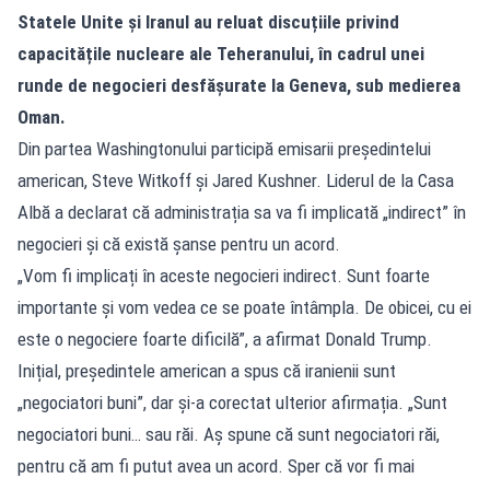
Statele Unite și Iranul au reluat discuțiile privind
capacitățile nucleare ale Teheranului, în cadrul unei
runde de negocieri desfășurate la
Geneva
, sub medierea
Oman
.
Din partea Washingtonului participă emisarii președintelui
american, Steve Witkoff și Jared Kushner. Liderul de la Casa
Albă a declarat că administrația sa va fi implicată „indirect” în
negocieri și că există șanse pentru un acord.
„Vom fi implicați în aceste negocieri indirect. Sunt foarte
importante și vom vedea ce se poate întâmpla. De obicei, cu ei
este o negociere foarte dificilă”, a afirmat Donald Trump.
Inițial, președintele american a spus că iranienii sunt
„negociatori buni”, dar și-a corectat ulterior afirmația. „Sunt
negociatori buni… sau răi. Aș spune că sunt negociatori răi,
pentru că am fi putut avea un acord. Sper că vor fi mai