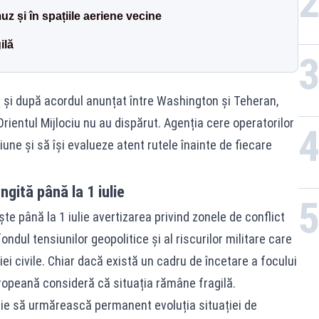
uz și în spațiile aeriene vecine
ilă
și după acordul anunțat între Washington și Teheran,
rientul Mijlociu nu au dispărut. Agenția cere operatorilor
giune și să își evalueze atent rutele înainte de fiecare
gită până la 1 iulie
e până la 1 iulie avertizarea privind zonele de conflict
fondul tensiunilor geopolitice și al riscurilor militare care
ei civile. Chiar dacă există un cadru de încetare a focului
europeană consideră că situația rămâne fragilă.
buie să urmărească permanent evoluția situației de