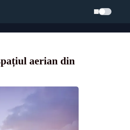
Schimba tema
pațiul aerian din