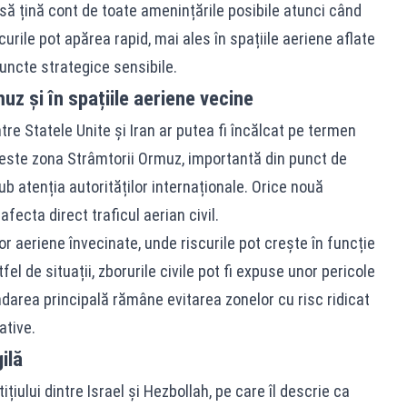
să țină cont de toate amenințările posibile atunci când
curile pot apărea rapid, mai ales în spațiile aeriene aflate
uncte strategice sensibile.
uz și în spațiile aeriene vecine
tre Statele Unite și Iran ar putea fi încălcat pe termen
e este zona Strâmtorii Ormuz, importantă din punct de
b atenția autorităților internaționale. Orice nouă
ecta direct traficul aerian civil.
r aeriene învecinate, unde riscurile pot crește în funcție
fel de situații, zborurile civile pot fi expuse unor pericole
darea principală rămâne evitarea zonelor cu risc ridicat
ative.
ilă
țiului dintre Israel și Hezbollah, pe care îl descrie ca