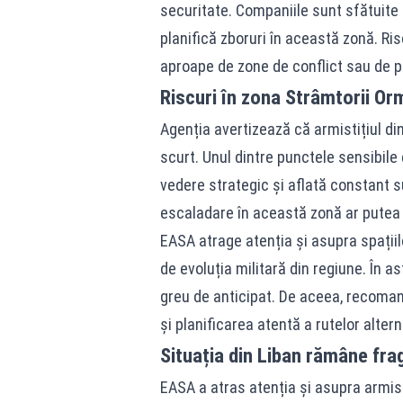
securitate. Companiile sunt sfătuite 
planifică zboruri în această zonă. Ris
aproape de zone de conflict sau de p
Riscuri în zona Strâmtorii Orm
Agenția avertizează că armistițiul din
scurt. Unul dintre punctele sensibil
vedere strategic și aflată constant su
escaladare în această zonă ar putea af
EASA atrage atenția și asupra spațiilo
de evoluția militară din regiune. În ast
greu de anticipat. De aceea, recoman
și planificarea atentă a rutelor altern
Situația din Liban rămâne frag
EASA a atras atenția și asupra armisti