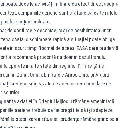
ției poate duce la activități militare cu efect direct asupra
t context, companiile aeriene sunt sfătuite să evite rutele
osibile acțiuni militare.
doar de conflictele deschise, ci și de posibilitatea unor
 tensionată, o schimbare rapidă a situației poate obliga
aseele în scurt timp. Tocmai de aceea, EASA cere prudență
genția recomandă prudență nu doar în cazul Iranului,
urile operate în alte state din regiune. Printre țările
ordania, Qatar, Oman, Emiratele Arabe Unite și Arabia
spații aeriene sunt vizate de aceeași recomandare de
riscurilor.
guranța aviației în Orientul Mijlociu rămâne amenințată
mpaniile aeriene trebuie să fie pregătite să își adapteze
 Până la stabilizarea situației, prudența rămâne principala
boară în regiune.