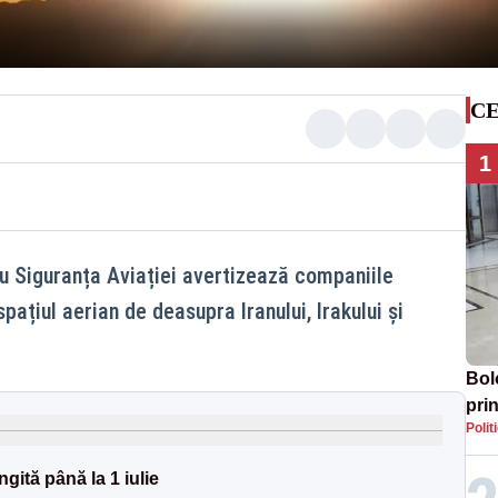
CE
1
u Siguranța Aviației avertizează companiile
pațiul aerian de deasupra Iranului, Irakului și
Bol
prin
Polit
Mol
gită până la 1 iulie