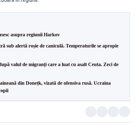
usesc asupra regiunii Harkov
tră sub alertă roșie de caniculă. Temperaturile se apropie
upă valul de migranți care a luat cu asalt Ceuta. Zeci de
ineană din Donețk, vizată de ofensiva rusă. Ucraina
copii