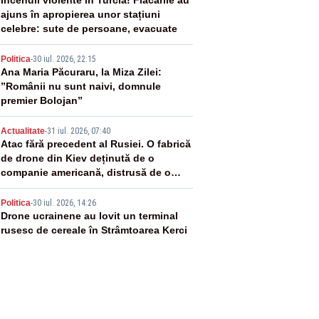
2
Incendii violente în Turcia! Flăcările au
ajuns în apropierea unor stațiuni
celebre: sute de persoane, evacuate
3
Politica
-
30 iul. 2026, 22:15
Ana Maria Păcuraru, la Miza Zilei:
”Românii nu sunt naivi, domnule
premier Bolojan”
4
Actualitate
-
31 iul. 2026, 07:40
Atac fără precedent al Rusiei. O fabrică
de drone din Kiev deținută de o
companie americană, distrusă de o
rachetă rusească
5
Politica
-
30 iul. 2026, 14:26
Drone ucrainene au lovit un terminal
rusesc de cereale în Strâmtoarea Kerci