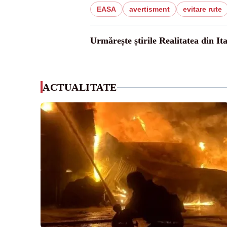
EASA
avertisment
evitare rute
Urmărește știrile Realitatea din Ita
ACTUALITATE