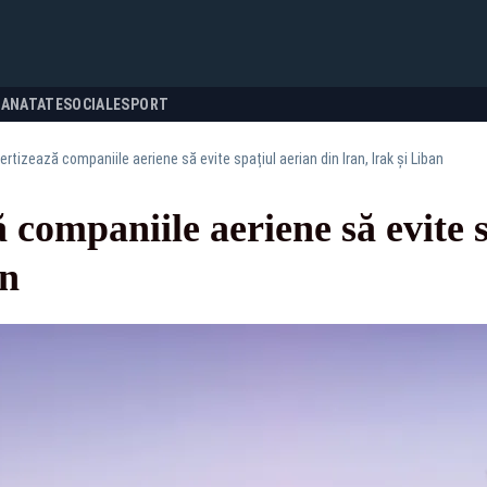
SANATATE
SOCIALE
SPORT
rtizează companiile aeriene să evite spațiul aerian din Iran, Irak și Liban
companiile aeriene să evite s
an