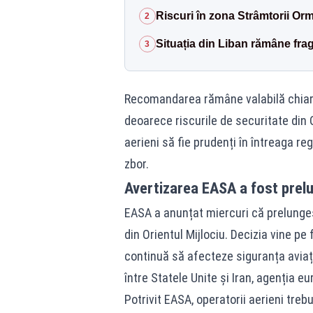
Riscuri în zona Strâmtorii Orm
2
Situația din Liban rămâne frag
3
Recomandarea rămâne valabilă chiar 
deoarece riscurile de securitate din O
aerieni să fie prudenți în întreaga re
zbor.
Avertizarea EASA a fost prelun
EASA a anunțat miercuri că prelungeșt
din Orientul Mijlociu. Decizia vine pe 
continuă să afecteze siguranța aviați
între Statele Unite și Iran, agenția 
Potrivit EASA, operatorii aerieni tre