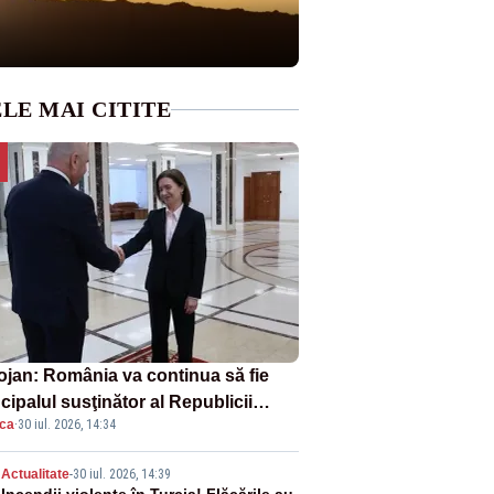
LE MAI CITITE
ojan: România va continua să fie
cipalul susţinător al Republicii
ica
·
30 iul. 2026, 14:34
dova la nivelul Uniunii Europene
Actualitate
-
30 iul. 2026, 14:39