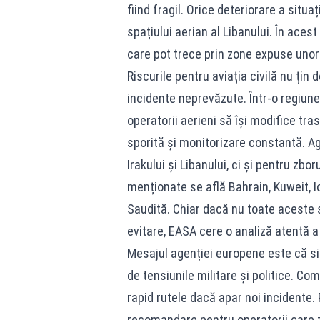
fiind fragil. Orice deteriorare a situa
spațiului aerian al Libanului. În aces
care pot trece prin zone expuse unor p
Riscurile pentru aviația civilă nu țin 
incidente neprevăzute. Într-o regiune
operatorii aerieni să își modifice tr
sporită și monitorizare constantă. A
Irakului și Libanului, ci și pentru zbor
menționate se află Bahrain, Kuweit, I
Saudită. Chiar dacă nu toate aceste 
evitare, EASA cere o analiză atentă a 
Mesajul agenției europene este că si
de tensiunile militare și politice. Co
rapid rutele dacă apar noi incidente.
recomandare pentru operatorii care z