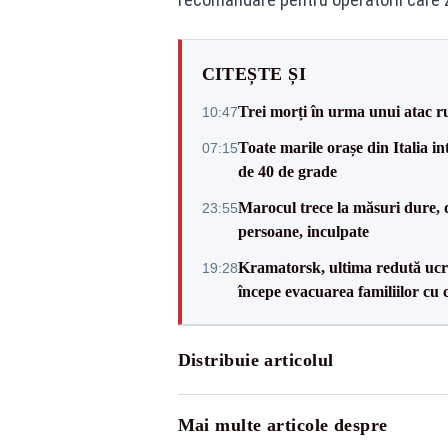
CITEȘTE ȘI
Trei morți în urma unui atac r
10:47
Toate marile orașe din Italia in
07:15
de 40 de grade
Marocul trece la măsuri dure, d
23:55
persoane, inculpate
Kramatorsk, ultima redută ucra
19:28
începe evacuarea familiilor cu 
Distribuie articolul
Mai multe articole despre