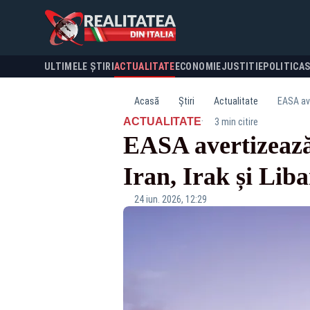
ULTIMELE ȘTIRI
ACTUALITATE
ECONOMIE
JUSTITIE
POLITICA
Acasă
Știri
Actualitate
EASA ave
·
ACTUALITATE
3 min citire
EASA avertizează 
Iran, Irak și Lib
24 iun. 2026, 12:29