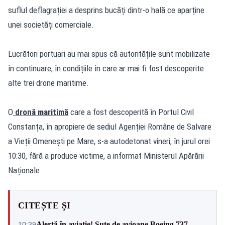
suflul deflagrației a desprins bucăți dintr-o hală ce aparține
unei societăți comerciale.
Lucrători portuari au mai spus că autoritățile sunt mobilizate
în continuare, în condițiile în care ar mai fi fost descoperite
alte trei drone maritime.
O
dronă maritimă
care a fost descoperită în Portul Civil
Constanța, în apropiere de sediul Agenției Române de Salvare
a Vieții Omenești pe Mare, s-a autodetonat vineri, în jurul orei
10:30, fără a produce victime, a informat Ministerul Apărării
Naționale.
CITEȘTE ȘI
Alertă în aviație! Sute de avioane Boeing 737
10:39