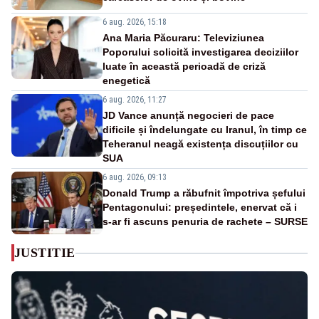
6 aug. 2026, 15:18
Ana Maria Păcuraru: Televiziunea
Poporului solicită investigarea deciziilor
luate în această perioadă de criză
enegetică
6 aug. 2026, 11:27
JD Vance anunță negocieri de pace
dificile și îndelungate cu Iranul, în timp ce
Teheranul neagă existența discuțiilor cu
SUA
6 aug. 2026, 09:13
Donald Trump a răbufnit împotriva șefului
Pentagonului: președintele, enervat că i
s-ar fi ascuns penuria de rachete – SURSE
JUSTITIE