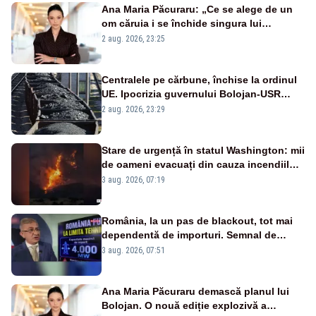
Ana Maria Păcuraru: „Ce se alege de un
om căruia i se închide singura lui
portiță?”
2 aug. 2026, 23:25
Centralele pe cărbune, închise la ordinul
UE. Ipocrizia guvernului Bolojan-USR
după starea de alertă
2 aug. 2026, 23:29
Stare de urgență în statul Washington: mii
de oameni evacuați din cauza incendiilor
puternice de vegetație
3 aug. 2026, 07:19
România, la un pas de blackout, tot mai
dependentă de importuri. Semnal de
alarmă tras de un expert în energie
3 aug. 2026, 07:51
Ana Maria Păcuraru demască planul lui
Bolojan. O nouă ediție explozivă a