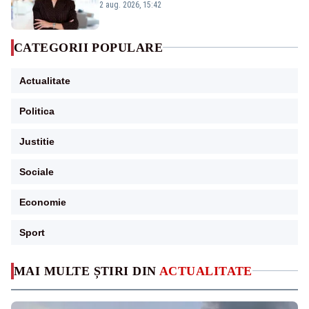
emisiunii „Miza Zilei” la Realitatea PLUS
2 aug. 2026, 15:42
CATEGORII POPULARE
Actualitate
Politica
Justitie
Sociale
Economie
Sport
MAI MULTE ȘTIRI DIN
ACTUALITATE