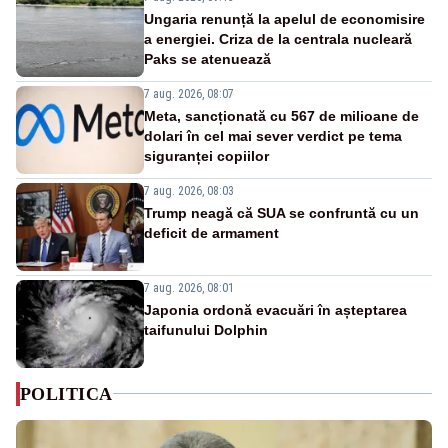
Ungaria renunță la apelul de economisire
a energiei. Criza de la centrala nucleară
Paks se atenuează
7 aug. 2026, 08:07
Meta, sancționată cu 567 de milioane de
dolari în cel mai sever verdict pe tema
siguranței copiilor
7 aug. 2026, 08:03
Trump neagă că SUA se confruntă cu un
deficit de armament
7 aug. 2026, 08:01
Japonia ordonă evacuări în așteptarea
taifunului Dolphin
POLITICA