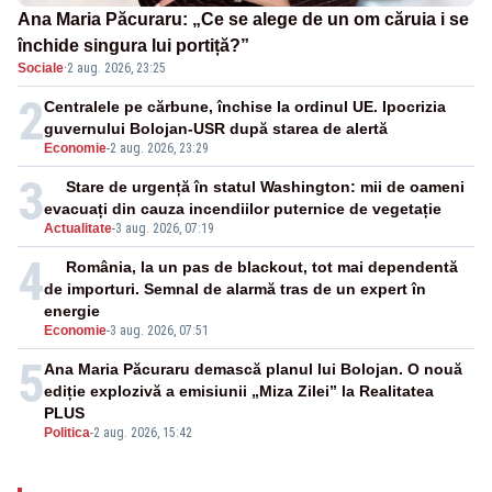
Ana Maria Păcuraru: „Ce se alege de un om căruia i se
închide singura lui portiță?”
Sociale
·
2 aug. 2026, 23:25
2
Centralele pe cărbune, închise la ordinul UE. Ipocrizia
guvernului Bolojan-USR după starea de alertă
Economie
-
2 aug. 2026, 23:29
3
Stare de urgență în statul Washington: mii de oameni
evacuați din cauza incendiilor puternice de vegetație
Actualitate
-
3 aug. 2026, 07:19
4
România, la un pas de blackout, tot mai dependentă
de importuri. Semnal de alarmă tras de un expert în
energie
Economie
-
3 aug. 2026, 07:51
5
Ana Maria Păcuraru demască planul lui Bolojan. O nouă
ediție explozivă a emisiunii „Miza Zilei” la Realitatea
PLUS
Politica
-
2 aug. 2026, 15:42