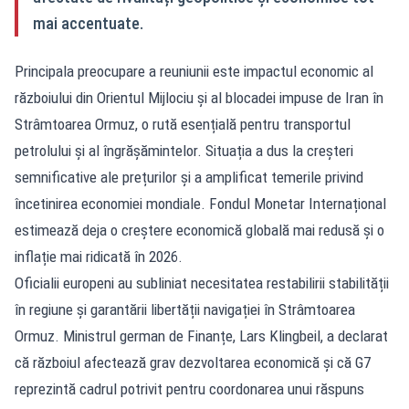
mai accentuate.
Principala preocupare a reuniunii este impactul economic al
războiului din Orientul Mijlociu și al blocadei impuse de Iran în
Strâmtoarea Ormuz, o rută esențială pentru transportul
petrolului și al îngrășămintelor. Situația a dus la creșteri
semnificative ale prețurilor și a amplificat temerile privind
încetinirea economiei mondiale. Fondul Monetar Internațional
estimează deja o creștere economică globală mai redusă și o
inflație mai ridicată în 2026.
Oficialii europeni au subliniat necesitatea restabilirii stabilității
în regiune și garantării libertății navigației în Strâmtoarea
Ormuz. Ministrul german de Finanțe, Lars Klingbeil, a declarat
că războiul afectează grav dezvoltarea economică și că G7
reprezintă cadrul potrivit pentru coordonarea unui răspuns