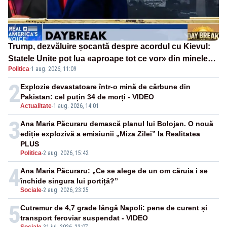
Trump, dezvăluire șocantă despre acordul cu Kievul:
Statele Unite pot lua «aproape tot ce vor» din minele
Politica
·
1 aug. 2026, 11:09
Ucrainei”
2
Explozie devastatoare într-o mină de cărbune din
Pakistan: cel puțin 34 de morți - VIDEO
Actualitate
-
1 aug. 2026, 14:01
3
Ana Maria Păcuraru demască planul lui Bolojan. O nouă
ediție explozivă a emisiunii „Miza Zilei” la Realitatea
PLUS
Politica
-
2 aug. 2026, 15:42
4
Ana Maria Păcuraru: „Ce se alege de un om căruia i se
închide singura lui portiță?”
Sociale
-
2 aug. 2026, 23:25
5
Cutremur de 4,7 grade lângă Napoli: pene de curent și
transport feroviar suspendat - VIDEO