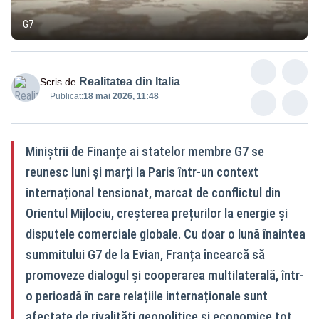
G7
Realitatea din Italia
Scris de
Publicat:
18 mai 2026, 11:48
Miniștrii de Finanțe ai statelor membre G7 se
reunesc luni și marți la Paris într-un context
internațional tensionat, marcat de conflictul din
Orientul Mijlociu, creșterea prețurilor la energie și
disputele comerciale globale. Cu doar o lună înaintea
summitului G7 de la Evian, Franța încearcă să
promoveze dialogul și cooperarea multilaterală, într-
o perioadă în care relațiile internaționale sunt
afectate de rivalități geopolitice și economice tot