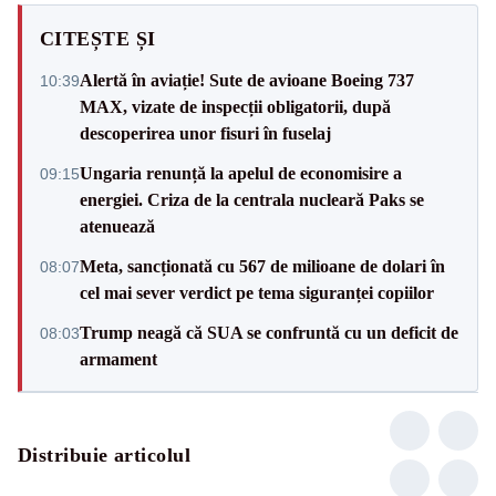
CITEȘTE ȘI
Alertă în aviație! Sute de avioane Boeing 737
10:39
MAX, vizate de inspecții obligatorii, după
descoperirea unor fisuri în fuselaj
Ungaria renunță la apelul de economisire a
09:15
energiei. Criza de la centrala nucleară Paks se
atenuează
Meta, sancționată cu 567 de milioane de dolari în
08:07
cel mai sever verdict pe tema siguranței copiilor
Trump neagă că SUA se confruntă cu un deficit de
08:03
armament
Distribuie articolul