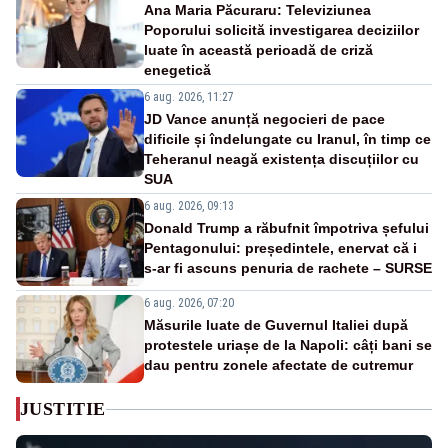
Ana Maria Păcuraru: Televiziunea
Poporului solicită investigarea deciziilor
luate în această perioadă de criză
enegetică
6 aug. 2026, 11:27
JD Vance anunță negocieri de pace
dificile și îndelungate cu Iranul, în timp ce
Teheranul neagă existența discuțiilor cu
SUA
6 aug. 2026, 09:13
Donald Trump a răbufnit împotriva șefului
Pentagonului: președintele, enervat că i
s-ar fi ascuns penuria de rachete – SURSE
6 aug. 2026, 07:20
Măsurile luate de Guvernul Italiei după
protestele uriașe de la Napoli: câți bani se
dau pentru zonele afectate de cutremur
JUSTITIE