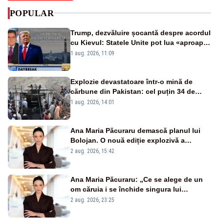
POPULAR
Trump, dezvăluire șocantă despre acordul
cu Kievul: Statele Unite pot lua «aproape
tot ce vor» din minele Ucrainei”
1 aug. 2026, 11:09
Explozie devastatoare într-o mină de
cărbune din Pakistan: cel puțin 34 de
morți - VIDEO
1 aug. 2026, 14:01
Ana Maria Păcuraru demască planul lui
Bolojan. O nouă ediție explozivă a
emisiunii „Miza Zilei” la Realitatea PLUS
2 aug. 2026, 15:42
Ana Maria Păcuraru: „Ce se alege de un
om căruia i se închide singura lui
portiță?”
2 aug. 2026, 23:25