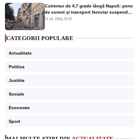
Cutremur de 4,7 grade lângă Napoli: pene
de curent și transport feroviar suspendat
- VIDEO
31 iul. 2026, 23:07
CATEGORII POPULARE
Actualitate
Politica
Justitie
Sociale
Economie
Sport
MAI MULTE ȘTIRI DIN
ACTUALITATE