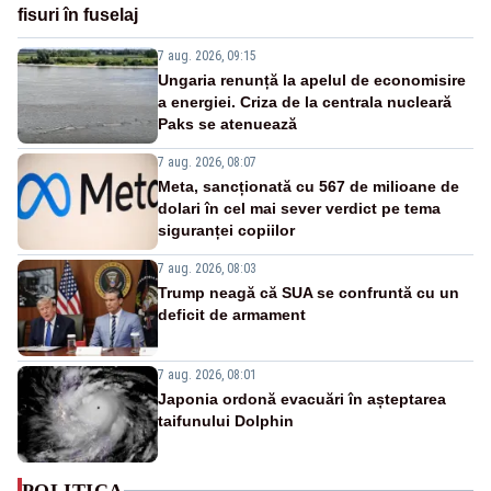
fisuri în fuselaj
7 aug. 2026, 09:15
Ungaria renunță la apelul de economisire
a energiei. Criza de la centrala nucleară
Paks se atenuează
7 aug. 2026, 08:07
Meta, sancționată cu 567 de milioane de
dolari în cel mai sever verdict pe tema
siguranței copiilor
7 aug. 2026, 08:03
Trump neagă că SUA se confruntă cu un
deficit de armament
7 aug. 2026, 08:01
Japonia ordonă evacuări în așteptarea
taifunului Dolphin
POLITICA