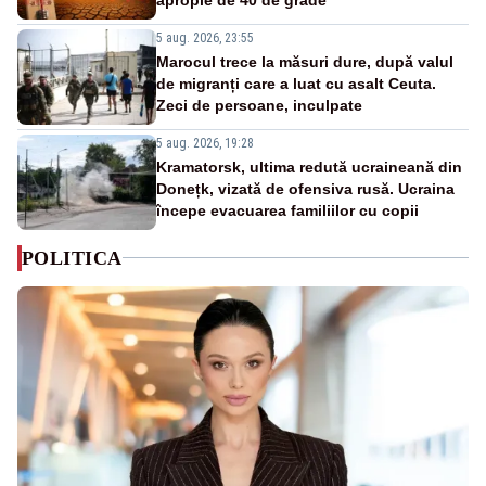
5 aug. 2026, 23:55
Marocul trece la măsuri dure, după valul
de migranți care a luat cu asalt Ceuta.
Zeci de persoane, inculpate
5 aug. 2026, 19:28
Kramatorsk, ultima redută ucraineană din
Donețk, vizată de ofensiva rusă. Ucraina
începe evacuarea familiilor cu copii
POLITICA