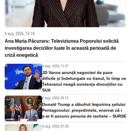
6 aug. 2026, 15:18
Ana Maria Păcuraru: Televiziunea Poporului solicită
investigarea deciziilor luate în această perioadă de
criză enegetică
6 aug. 2026, 11:27
JD Vance anunță negocieri de pace
dificile și îndelungate cu Iranul, în timp ce
Teheranul neagă existența discuțiilor cu
SUA
6 aug. 2026, 09:13
Donald Trump a răbufnit împotriva șefului
Pentagonului: președintele, enervat că i
s-ar fi ascuns penuria de rachete – SURSE
6 aug. 2026, 07:20