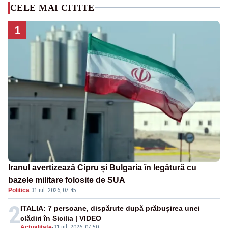
CELE MAI CITITE
1
Iranul avertizează Cipru și Bulgaria în legătură cu
bazele militare folosite de SUA
Politica
·
31 iul. 2026, 07:45
2
ITALIA: 7 persoane, dispărute după prăbușirea unei
clădiri în Sicilia | VIDEO
Actualitate
-
31 iul. 2026, 07:50