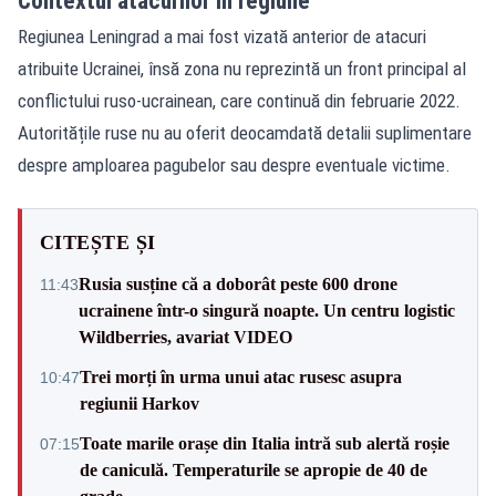
Contextul atacurilor în regiune
Regiunea Leningrad a mai fost vizată anterior de atacuri
atribuite Ucrainei, însă zona nu reprezintă un front principal al
conflictului ruso‑ucrainean, care continuă din februarie 2022.
Autoritățile ruse nu au oferit deocamdată detalii suplimentare
despre amploarea pagubelor sau despre eventuale victime.
CITEȘTE ȘI
Rusia susține că a doborât peste 600 drone
11:43
ucrainene într-o singură noapte. Un centru logistic
Wildberries, avariat VIDEO
Trei morți în urma unui atac rusesc asupra
10:47
regiunii Harkov
Toate marile orașe din Italia intră sub alertă roșie
07:15
de caniculă. Temperaturile se apropie de 40 de