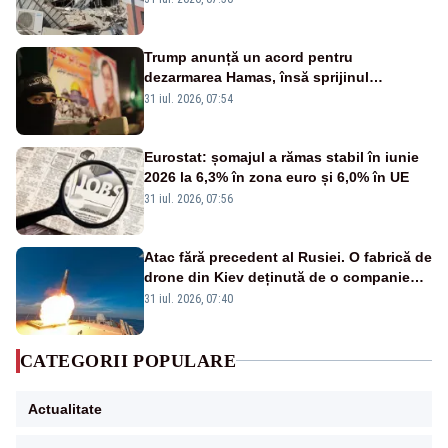
Trump anunță un acord pentru
dezarmarea Hamas, însă sprijinul
Israelului rămâne incert
31 iul. 2026, 07:54
Eurostat: șomajul a rămas stabil în iunie
2026 la 6,3% în zona euro și 6,0% în UE
31 iul. 2026, 07:56
Atac fără precedent al Rusiei. O fabrică de
drone din Kiev deținută de o companie
americană, distrusă de o rachetă
31 iul. 2026, 07:40
rusească
CATEGORII POPULARE
Actualitate