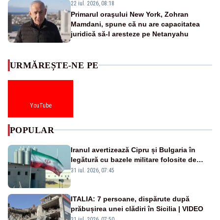
22 iul. 2026, 08:18
Primarul oraşului New York, Zohran
Mamdani, spune că nu are capacitatea
juridică să-l aresteze pe Netanyahu
URMĂREȘTE-NE PE
YouTube
POPULAR
Iranul avertizează Cipru și Bulgaria în
legătură cu bazele militare folosite de
SUA
31 iul. 2026, 07:45
ITALIA: 7 persoane, dispărute după
prăbușirea unei clădiri în Sicilia | VIDEO
31 iul. 2026, 07:50