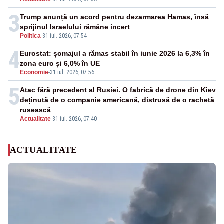
3
Trump anunță un acord pentru dezarmarea Hamas, însă
sprijinul Israelului rămâne incert
Politica
-
31 iul. 2026, 07:54
4
Eurostat: șomajul a rămas stabil în iunie 2026 la 6,3% în
zona euro și 6,0% în UE
Economie
-
31 iul. 2026, 07:56
5
Atac fără precedent al Rusiei. O fabrică de drone din Kiev
deținută de o companie americană, distrusă de o rachetă
rusească
Actualitate
-
31 iul. 2026, 07:40
ACTUALITATE