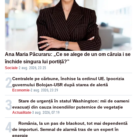
Ana Maria Păcuraru: „Ce se alege de un om căruia i se
închide singura lui portiță?”
Sociale
·
2 aug. 2026, 23:25
2
Centralele pe cărbune, închise la ordinul UE. Ipocrizia
guvernului Bolojan-USR după starea de alertă
Economie
-
2 aug. 2026, 23:29
3
Stare de urgență în statul Washington: mii de oameni
evacuați din cauza incendiilor puternice de vegetație
Actualitate
-
3 aug. 2026, 07:19
4
România, la un pas de blackout, tot mai dependentă
de importuri. Semnal de alarmă tras de un expert în
energie