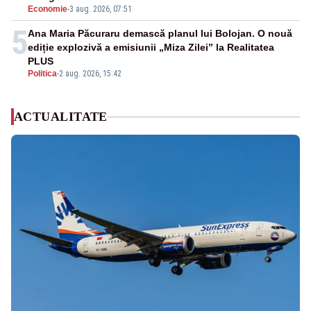
Economie
-
3 aug. 2026, 07:51
5
Ana Maria Păcuraru demască planul lui Bolojan. O nouă
ediție explozivă a emisiunii „Miza Zilei” la Realitatea
PLUS
Politica
-
2 aug. 2026, 15:42
ACTUALITATE