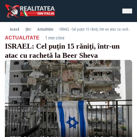
Acasă
Știri
Actualitate
ISRAEL: Cel puţin 15 răniţi, într-un atac cu rachetă la Beer Sheva
·
ACTUALITATE
1 min citire
ISRAEL: Cel puţin 15 răniţi, într-un
atac cu rachetă la Beer Sheva