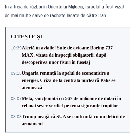
În a treia de război în Orientului Mijlociu, Israelul a fost vizat
de mai multe salve de rachete lasate de către Iran.
CITEȘTE ȘI
Alertă în aviație! Sute de avioane Boeing 737
10:39
MAX, vizate de inspecții obligatorii, după
descoperirea unor fisuri în fuselaj
Ungaria renunță la apelul de economisire a
09:15
energiei. Criza de la centrala nucleară Paks se
atenuează
Meta, sancționată cu 567 de milioane de dolari în
08:07
cel mai sever verdict pe tema siguranței copiilor
Trump neagă că SUA se confruntă cu un deficit de
08:03
armament