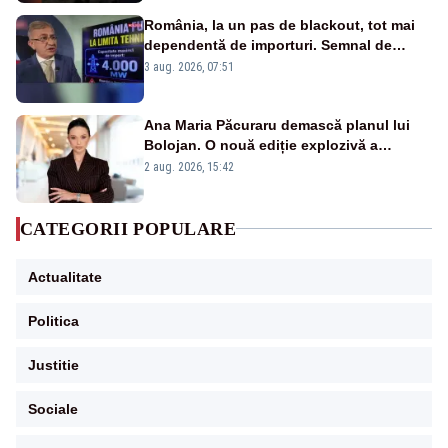
România, la un pas de blackout, tot mai
dependentă de importuri. Semnal de
alarmă tras de un expert în energie
3 aug. 2026, 07:51
Ana Maria Păcuraru demască planul lui
Bolojan. O nouă ediție explozivă a
emisiunii „Miza Zilei” la Realitatea PLUS
2 aug. 2026, 15:42
CATEGORII POPULARE
Actualitate
Politica
Justitie
Sociale