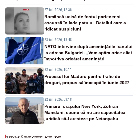
27 iul. 2026, 12:38
Româncă ucisă de fostul partener și
ascunsă în lada patului. Detaliul care a
ridicat suspiciuni
23 iul. 2026, 13:48
NATO intervine după amenințările Iranului
la adresa Bulgariei: „Vom apăra orice aliat
împotriva oricărei amenințări”
22 iul. 2026, 10:11
Procesul lui Maduro pentru trafic de
droguri, propus să înceapă în iunie 2027
22 iul. 2026, 08:18
Primarul oraşului New York, Zohran
Mamdani, spune că nu are capacitatea
juridică să-l aresteze pe Netanyahu