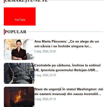
URMĂREȘTE-NE PE
YouTube
POPULAR
Ana Maria Păcuraru: „Ce se alege de un
om căruia i se închide singura lui
portiță?”
2 aug. 2026, 23:25
Centralele pe cărbune, închise la ordinul
UE. Ipocrizia guvernului Bolojan-USR
după starea de alertă
2 aug. 2026, 23:29
Stare de urgență în statul Washington: mii
de oameni evacuați din cauza incendiilor
puternice de vegetație
3 aug. 2026, 07:19