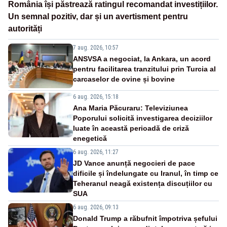
România își păstrează ratingul recomandat investițiilor.
Un semnal pozitiv, dar și un avertisment pentru
autorități
7 aug. 2026, 10:57
ANSVSA a negociat, la Ankara, un acord
pentru facilitarea tranzitului prin Turcia al
carcaselor de ovine și bovine
6 aug. 2026, 15:18
Ana Maria Păcuraru: Televiziunea
Poporului solicită investigarea deciziilor
luate în această perioadă de criză
enegetică
6 aug. 2026, 11:27
JD Vance anunță negocieri de pace
dificile și îndelungate cu Iranul, în timp ce
Teheranul neagă existența discuțiilor cu
SUA
6 aug. 2026, 09:13
Donald Trump a răbufnit împotriva șefului