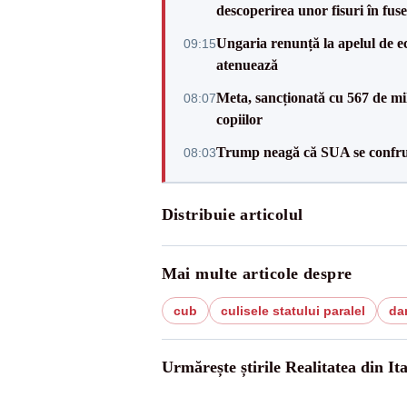
descoperirea unor fisuri în fuse
Ungaria renunță la apelul de ec
09:15
atenuează
Meta, sancționată cu 567 de mil
08:07
copiilor
Trump neagă că SUA se confru
08:03
Distribuie articolul
Mai multe articole despre
cub
culisele statului paralel
da
Urmărește știrile Realitatea din Ita