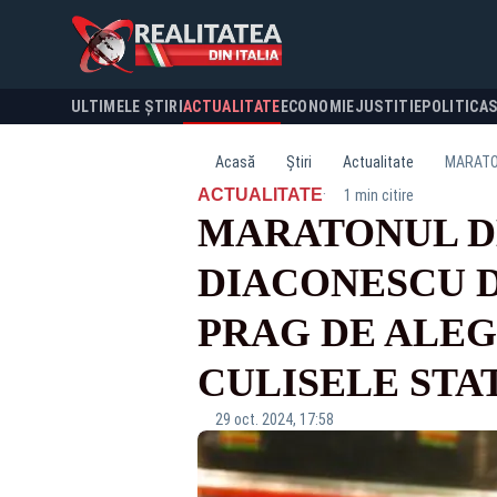
ULTIMELE ȘTIRI
ACTUALITATE
ECONOMIE
JUSTITIE
POLITICA
Acasă
Știri
Actualitate
·
ACTUALITATE
1 min citire
MARATONUL D
DIACONESCU D
PRAG DE ALEGE
CULISELE STAT
29 oct. 2024, 17:58