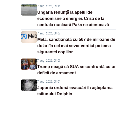
7 aug. 2026, 09:15
Ungaria renunță la apelul de
economisire a energiei. Criza de la
centrala nucleară Paks se atenuează
7 aug. 2026, 08:07
Meta, sancționată cu 567 de milioane de
dolari în cel mai sever verdict pe tema
siguranței copiilor
7 aug. 2026, 08:03
Trump neagă că SUA se confruntă cu u
deficit de armament
7 aug. 2026, 08:01
Japonia ordonă evacuări în așteptarea
taifunului Dolphin