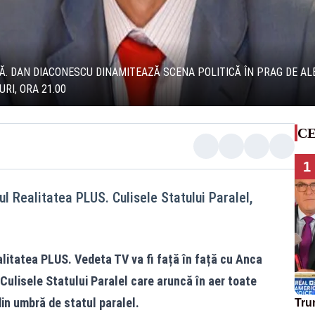
 DAN DIACONESCU DINAMITEAZĂ SCENA POLITICĂ ÎN PRAG DE ALEGE
RI, ORA 21.00
CE
1
l Realitatea PLUS. Culisele Statului Paralel,
litatea PLUS. Vedeta TV va fi față în față cu Anca
Culisele Statului Paralel care aruncă în aer toate
 din umbră de statul paralel.
Tru