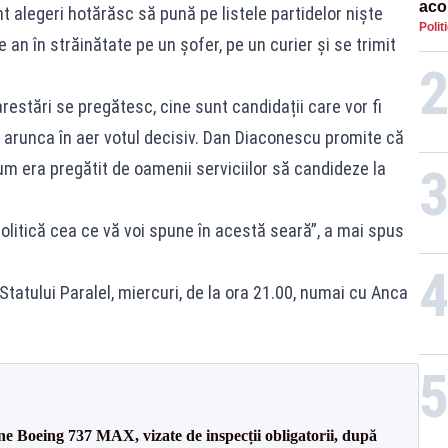
acor
t alegeri hotărăsc să pună pe listele partidelor niște
Polit
«ap
an în străinătate pe un șofer, pe un curier și se trimit
Ucr
restări se pregătesc, cine sunt candidații care vor fi
r arunca în aer votul decisiv. Dan Diaconescu promite că
m era pregătit de oamenii serviciilor să candideze la
olitică cea ce vă voi spune în acestă seară”, a mai spus
 Statului Paralel, miercuri, de la ora 21.00, numai cu Anca
ane Boeing 737 MAX, vizate de inspecții obligatorii, după