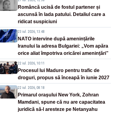
27 iul. 2026, 12:38
Româncă ucisă de fostul partener și
ascunsă în lada patului. Detaliul care a
ridicat suspiciuni
23 iul. 2026, 13:48
NATO intervine după amenințările
Iranului la adresa Bulgariei: „Vom apăra
orice aliat împotriva oricărei amenințări”
22 iul. 2026, 10:11
Procesul lui Maduro pentru trafic de
droguri, propus să înceapă în iunie 2027
22 iul. 2026, 08:18
Primarul oraşului New York, Zohran
Mamdani, spune că nu are capacitatea
juridică să-l aresteze pe Netanyahu