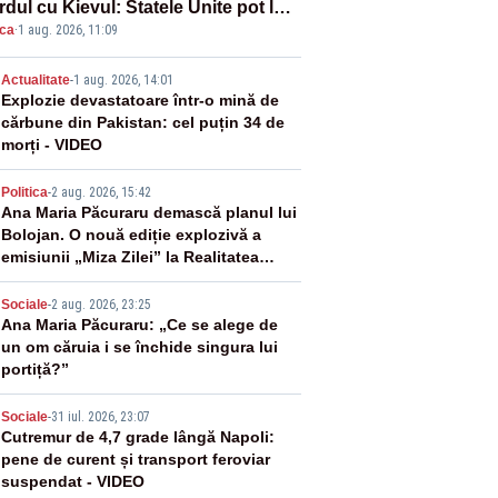
dul cu Kievul: Statele Unite pot lua
ica
·
1 aug. 2026, 11:09
roape tot ce vor» din minele
ainei”
2
Actualitate
-
1 aug. 2026, 14:01
Explozie devastatoare într-o mină de
cărbune din Pakistan: cel puțin 34 de
morți - VIDEO
3
Politica
-
2 aug. 2026, 15:42
Ana Maria Păcuraru demască planul lui
Bolojan. O nouă ediție explozivă a
emisiunii „Miza Zilei” la Realitatea
PLUS
4
Sociale
-
2 aug. 2026, 23:25
Ana Maria Păcuraru: „Ce se alege de
un om căruia i se închide singura lui
portiță?”
5
Sociale
-
31 iul. 2026, 23:07
Cutremur de 4,7 grade lângă Napoli:
pene de curent și transport feroviar
suspendat - VIDEO