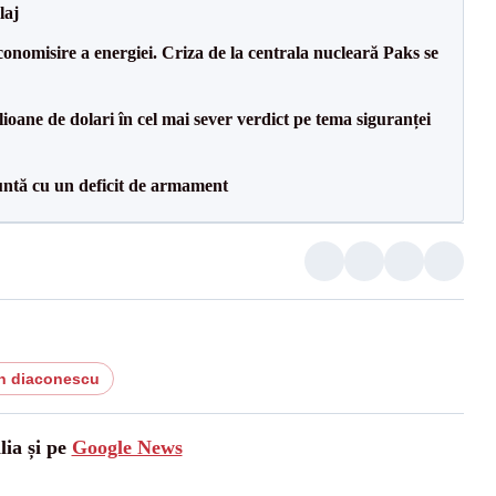
laj
onomisire a energiei. Criza de la centrala nucleară Paks se
ioane de dolari în cel mai sever verdict pe tema siguranței
ntă cu un deficit de armament
n diaconescu
lia și pe
Google News