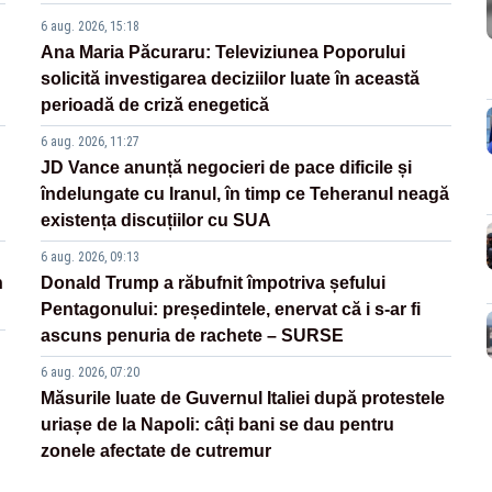
6 aug. 2026, 15:18
Ana Maria Păcuraru: Televiziunea Poporului
solicită investigarea deciziilor luate în această
perioadă de criză enegetică
6 aug. 2026, 11:27
JD Vance anunță negocieri de pace dificile și
îndelungate cu Iranul, în timp ce Teheranul neagă
existența discuțiilor cu SUA
6 aug. 2026, 09:13
n
Donald Trump a răbufnit împotriva șefului
Pentagonului: președintele, enervat că i s-ar fi
ascuns penuria de rachete – SURSE
6 aug. 2026, 07:20
Măsurile luate de Guvernul Italiei după protestele
uriașe de la Napoli: câți bani se dau pentru
zonele afectate de cutremur