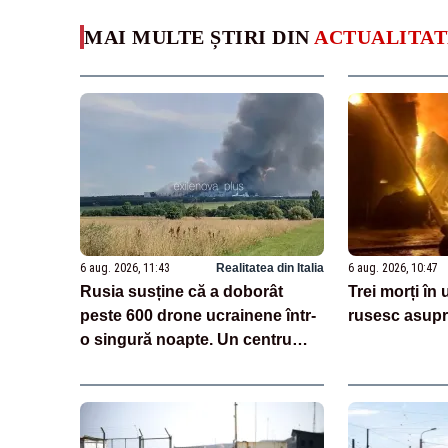
MAI MULTE ȘTIRI DIN
ACTUALITAT
6 aug. 2026, 11:43
Realitatea din Italia
6 aug. 2026, 10:47
Rusia susține că a doborât
Trei morți în
peste 600 drone ucrainene într-
rusesc asupr
o singură noapte. Un centru
logistic Wildberries, avariat
VIDEO