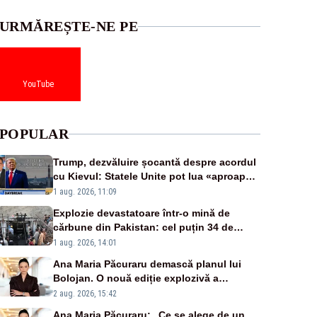
URMĂREȘTE-NE PE
YouTube
POPULAR
Trump, dezvăluire șocantă despre acordul
cu Kievul: Statele Unite pot lua «aproape
tot ce vor» din minele Ucrainei”
1 aug. 2026, 11:09
Explozie devastatoare într-o mină de
cărbune din Pakistan: cel puțin 34 de
morți - VIDEO
1 aug. 2026, 14:01
Ana Maria Păcuraru demască planul lui
Bolojan. O nouă ediție explozivă a
emisiunii „Miza Zilei” la Realitatea PLUS
2 aug. 2026, 15:42
Ana Maria Păcuraru: „Ce se alege de un