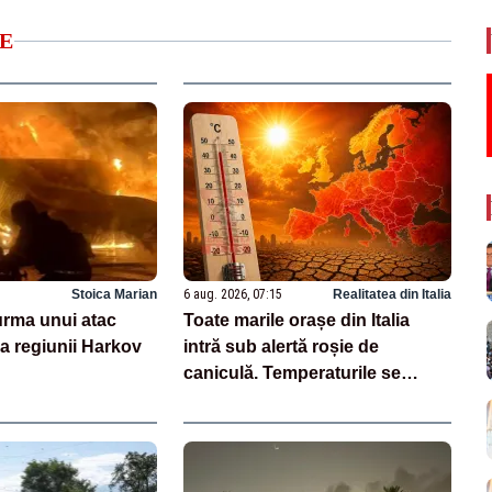
E
Stoica Marian
6 aug. 2026, 07:15
Realitatea din Italia
 urma unui atac
Toate marile orașe din Italia
a regiunii Harkov
intră sub alertă roșie de
caniculă. Temperaturile se
apropie de 40 de grade