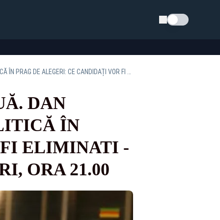
Schimba tema
MARATONUL DEZVĂLUIRILOR CONTINUĂ. DAN DIACONESCU DINAMITEAZĂ SCENA POLITICĂ ÎN PRAG DE ALEGERI: CE CANDIDAȚI VOR FI ELIMINATI - CULISELE STATULUI PARALEL, MIERCURI, ORA 21.00
Ă. DAN
ITICĂ ÎN
I ELIMINATI -
, ORA 21.00