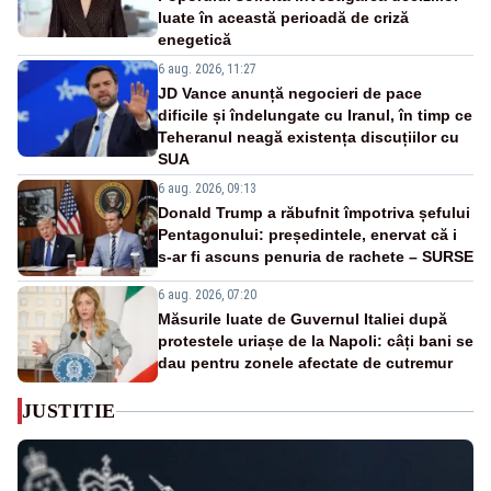
luate în această perioadă de criză
enegetică
6 aug. 2026, 11:27
JD Vance anunță negocieri de pace
dificile și îndelungate cu Iranul, în timp ce
Teheranul neagă existența discuțiilor cu
SUA
6 aug. 2026, 09:13
Donald Trump a răbufnit împotriva șefului
Pentagonului: președintele, enervat că i
s-ar fi ascuns penuria de rachete – SURSE
6 aug. 2026, 07:20
Măsurile luate de Guvernul Italiei după
protestele uriașe de la Napoli: câți bani se
dau pentru zonele afectate de cutremur
JUSTITIE