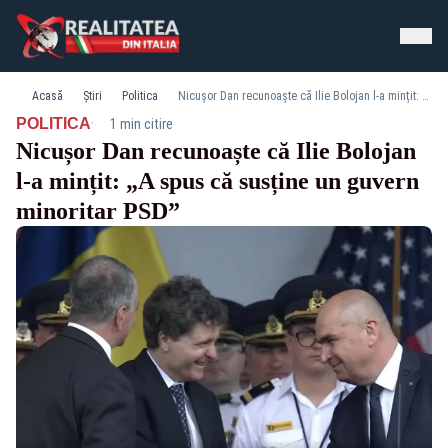
Acasă
Știri
Politica
Nicușor Dan recunoaște că Ilie Bolojan l-a mințit: „A spus că susține un guvern minoritar PSD”
·
POLITICA
1 min citire
Nicușor Dan recunoaște că Ilie Bolojan
l-a mințit: „A spus că susține un guvern
minoritar PSD”