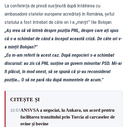
La conferința de presă susținută după întâlnirea cu
ambasadorii statelor europene acreditați în România, șeful
statului a fost întrebat de câte ori l-a „mințit” Ilie Bolojan.
„Aș vrea să vă întreb despre poziția PNL, despre care ați spus
că s-a schimbat de când a început această criză. De câte ori v-
a mințit Bolojan?”
„Eu m-am referit la acest caz. După negocieri s-a schimbat
discursul: au zis că PNL susține un guvern minoritar PSD. Mi-ar
fi plăcut, în mod onest, să se spună că și-au reconsiderat
poziția… O să ne pară rău după momentele de acum.”
CITEȘTE ȘI
ANSVSA a negociat, la Ankara, un acord pentru
10:57
facilitarea tranzitului prin Turcia al carcaselor de
ovine și bovine