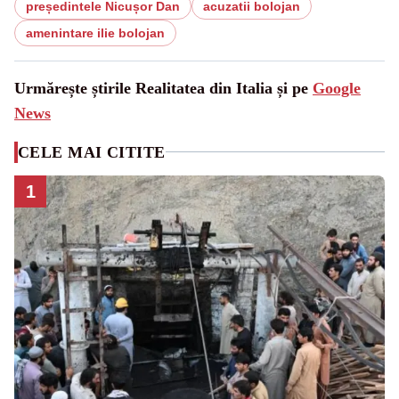
președintele Nicușor Dan
acuzatii bolojan
amenintare ilie bolojan
Urmărește știrile Realitatea din Italia și pe
Google
News
CELE MAI CITITE
1