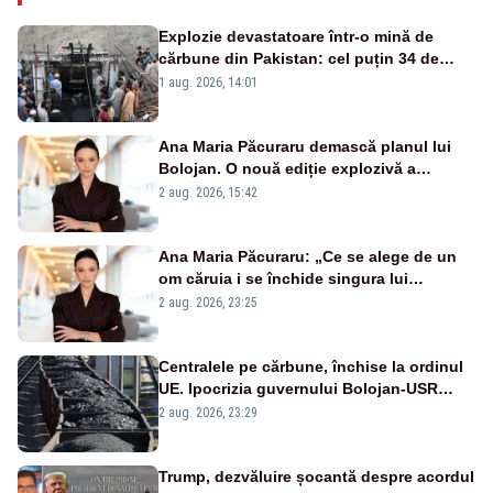
Explozie devastatoare într-o mină de
cărbune din Pakistan: cel puțin 34 de
morți - VIDEO
1 aug. 2026, 14:01
Ana Maria Păcuraru demască planul lui
Bolojan. O nouă ediție explozivă a
emisiunii „Miza Zilei” la Realitatea PLUS
2 aug. 2026, 15:42
Ana Maria Păcuraru: „Ce se alege de un
om căruia i se închide singura lui
portiță?”
2 aug. 2026, 23:25
Centralele pe cărbune, închise la ordinul
UE. Ipocrizia guvernului Bolojan-USR
după starea de alertă
2 aug. 2026, 23:29
Trump, dezvăluire șocantă despre acordul