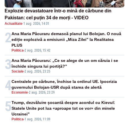
Explozie devastatoare într-o mină de cărbune din
Pakistan: cel puțin 34 de morți - VIDEO
Actualitate
·
1 aug. 2026, 14:01
2
Ana Maria Păcuraru demască planul lui Bolojan. O nouă
ediție explozivă a emisiunii „Miza Zilei” la Realitatea
PLUS
Politica
-
2 aug. 2026, 15:42
3
Ana Maria Păcuraru: „Ce se alege de un om căruia i se
închide singura lui portiță?”
Sociale
-
2 aug. 2026, 23:25
4
Centralele pe cărbune, închise la ordinul UE. Ipocrizia
guvernului Bolojan-USR după starea de alertă
Economie
-
2 aug. 2026, 23:29
5
Trump, dezvăluire șocantă despre acordul cu Kievul:
Statele Unite pot lua «aproape tot ce vor» din minele
Ucrainei”
Politica
-
1 aug. 2026, 11:09