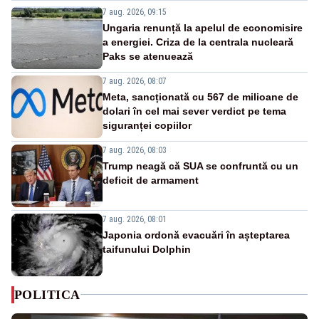
7 aug. 2026, 09:15
Ungaria renunță la apelul de economisire
a energiei. Criza de la centrala nucleară
Paks se atenuează
7 aug. 2026, 08:07
Meta, sancționată cu 567 de milioane de
dolari în cel mai sever verdict pe tema
siguranței copiilor
7 aug. 2026, 08:03
Trump neagă că SUA se confruntă cu un
deficit de armament
7 aug. 2026, 08:01
Japonia ordonă evacuări în așteptarea
taifunului Dolphin
POLITICA