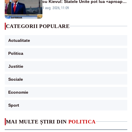
cu Kievul: Statele Unite pot lua «aproape
tot ce vor» din minele Ucrainei”
1 aug. 2026, 11:09
CATEGORII POPULARE
Actualitate
Politica
Justitie
Sociale
Economie
Sport
MAI MULTE ȘTIRI DIN
POLITICA