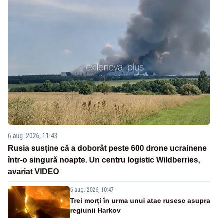
6 aug. 2026, 11:43
Rusia susține că a doborât peste 600 drone ucrainene
într-o singură noapte. Un centru logistic Wildberries,
avariat VIDEO
6 aug. 2026, 10:47
Trei morți în urma unui atac rusesc asupra
regiunii Harkov