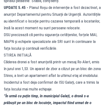
spitalul pediatrie. Stabili, conștienți.
UPDATE 5.45 -
Planul Roșu de intervenție a fost dezactivat, a
anunțat Departamentul pentru Situații de Urgență. Autoritățile
au identificat o locație pentru cazarea temporară a locatarilor,
însă la acest moment nu sunt persoane relocate.
DSU precizează că pentru siguranța cetățenilor, forțele MAI,
MAPN și echipele specializate ale SRI sunt în continuare la
fața locului și continuă verificările.
STIREA INITIALĂ
Căderea dronei a fost anunțată printr-un mesaj Ro-Alert, emis
în jurul orei 1,53. Un aparat de zbor a căzut pe un bloc din zona
Stirex, a lovit un apartament aflat la ultimul etaj al imobilului.
Incidentul a fost deja confirmat de ISU Galați, care a trimis la
fața locului mai multe echipaje.
”În urmă cu puțin timp, în municipiul Galați, o dronă s-a
prăbușit pe un bloc de locuințe, impactul fiind urmat de o