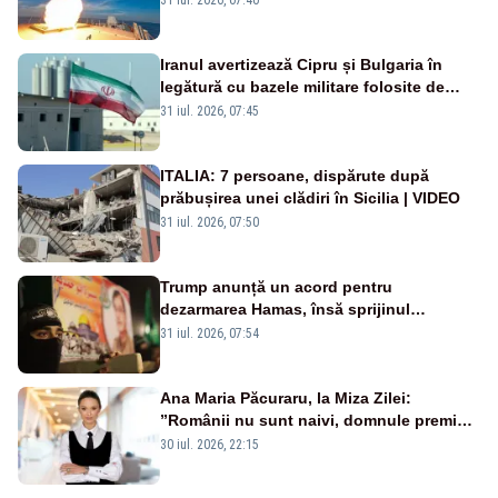
rusească
Iranul avertizează Cipru și Bulgaria în
legătură cu bazele militare folosite de
SUA
31 iul. 2026, 07:45
ITALIA: 7 persoane, dispărute după
prăbușirea unei clădiri în Sicilia | VIDEO
31 iul. 2026, 07:50
Trump anunță un acord pentru
dezarmarea Hamas, însă sprijinul
Israelului rămâne incert
31 iul. 2026, 07:54
Ana Maria Păcuraru, la Miza Zilei:
”Românii nu sunt naivi, domnule premier
Bolojan”
30 iul. 2026, 22:15