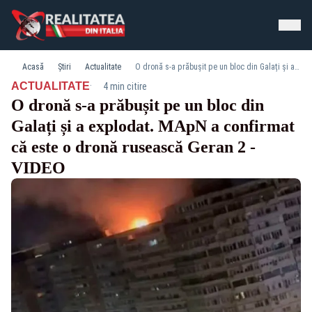
Acasă
Știri
Actualitate
O dronă s-a prăbușit pe un bloc din Galați și a explodat. MApN a confirmat că este o dronă rusească Geran 2 - VIDEO
·
ACTUALITATE
4 min citire
O dronă s-a prăbușit pe un bloc din
Galați și a explodat. MApN a confirmat
că este o dronă rusească Geran 2 -
VIDEO