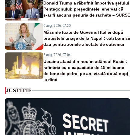
Donald Trump a răbufnit împotriva șefului
Pentagonului: președintele, enervat că i
s-ar fi ascuns penuria de rachete – SURSE
6 aug. 2026, 07:20
Măsurile luate de Guvernul Italiei după
protestele uriașe de la Napoli: câți bani se
dau pentru zonele afectate de cutremur
6 aug. 2026, 07:04
Ucraina atacă din nou în adâncul Rusiei:
rafinăria cu o capacitate de 15 milioane
de tone de petrol pe an, vizată două nopți
la rând
JUSTITIE