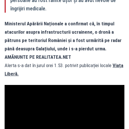
persoane au fost rănite ușor și au avut nevoie de
îngrijiri medicale.
Ministerul Apărării Naționale a confirmat că, în timpul
atacurilor asupra infrastructurii ucrainene, o dronă a
pătruns pe teritoriul României și a fost urmărită pe radar
până deasupra Galațiului, unde i s-a pierdut urma.
AMĂNUNTE PE REALITATEA.NET
Alerta s-a dat în jurul orei 1.53. potrivit publicației locale
Viața
Liberă.