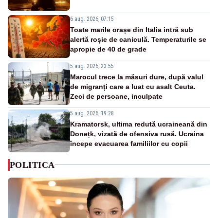
6 aug. 2026, 07:15
Toate marile orașe din Italia intră sub
alertă roșie de caniculă. Temperaturile se
apropie de 40 de grade
5 aug. 2026, 23:55
Marocul trece la măsuri dure, după valul
de migranți care a luat cu asalt Ceuta.
Zeci de persoane, inculpate
5 aug. 2026, 19:28
Kramatorsk, ultima redută ucraineană din
Donețk, vizată de ofensiva rusă. Ucraina
începe evacuarea familiilor cu copii
POLITICA