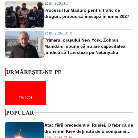
22 iul. 2026, 10:11
Procesul lui Maduro pentru trafic de
droguri, propus să înceapă în iunie 2027
22 iul. 2026, 08:18
Primarul oraşului New York, Zohran
Mamdani, spune că nu are capacitatea
juridică să-l aresteze pe Netanyahu
URMĂREȘTE-NE PE
YouTube
POPULAR
Atac fără precedent al Rusiei. O fabrică de
drone din Kiev deținută de o companie
americană, distrusă de o rachetă
31 iul. 2026, 07:40