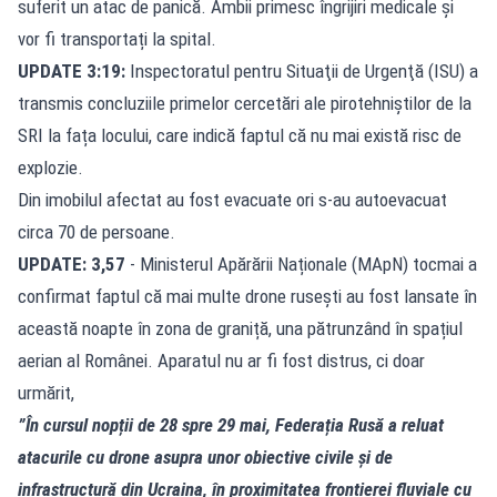
suferit un atac de panică. Ambii primesc îngrijiri medicale și
vor fi transportați la spital.
UPDATE 3:19:
Inspectoratul pentru Situaţii de Urgenţă (ISU) a
transmis concluziile primelor cercetări ale pirotehniștilor de la
SRI la fața locului, care indică faptul că nu mai există risc de
explozie.
Din imobilul afectat au fost evacuate ori s-au autoevacuat
circa 70 de persoane.
UPDATE: 3,57
- Ministerul Apărării Naționale (MApN) tocmai a
confirmat faptul că mai multe drone rusești au fost lansate în
această noapte în zona de graniță, una pătrunzând în spațiul
aerian al Românei. Aparatul nu ar fi fost distrus, ci doar
urmărit,
”În cursul nopții de 28 spre 29 mai, Federația Rusă a reluat
atacurile cu drone asupra unor obiective civile și de
infrastructură din Ucraina, în proximitatea frontierei fluviale cu