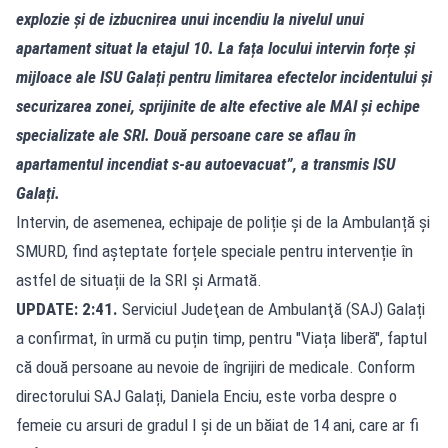
explozie și de izbucnirea unui incendiu la nivelul unui
apartament situat la etajul 10. La fața locului intervin forțe și
mijloace ale ISU Galați pentru limitarea efectelor incidentului și
securizarea zonei, sprijinite de alte efective ale MAI și echipe
specializate ale SRI. Două persoane care se aflau în
apartamentul incendiat s-au autoevacuat”, a transmis ISU
Galați.
Intervin, de asemenea, echipaje de poliție și de la Ambulanță și
SMURD, find așteptate forțele speciale pentru intervenție în
astfel de situații de la SRI și Armată.
UPDATE: 2:41.
Serviciul Judeţean de Ambulanţă (SAJ) Galați
a confirmat, în urmă cu puțin timp, pentru "Viața liberă", faptul
că două persoane au nevoie de îngrijiri de medicale. Conform
directorului SAJ Galați, Daniela Enciu, este vorba despre o
femeie cu arsuri de gradul I și de un băiat de 14 ani, care ar fi