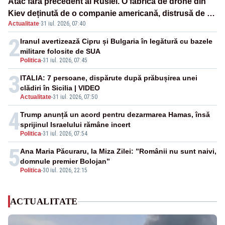
Atac fără precedent al Rusiei. O fabrică de drone din
Kiev deținută de o companie americană, distrusă de o
Actualitate
·
31 iul. 2026, 07:40
rachetă rusească
2
Iranul avertizează Cipru și Bulgaria în legătură cu bazele
militare folosite de SUA
Politica
-
31 iul. 2026, 07:45
3
ITALIA: 7 persoane, dispărute după prăbușirea unei
clădiri în Sicilia | VIDEO
Actualitate
-
31 iul. 2026, 07:50
4
Trump anunță un acord pentru dezarmarea Hamas, însă
sprijinul Israelului rămâne incert
Politica
-
31 iul. 2026, 07:54
5
Ana Maria Păcuraru, la Miza Zilei: ”Românii nu sunt naivi,
domnule premier Bolojan”
Politica
-
30 iul. 2026, 22:15
ACTUALITATE