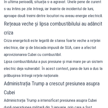
În ultima perioadă, situația s-a agravat. Unele pene de curent
s-au întins pe zile întregi, iar înainte de incidentul de luni,
aproape două treimi dintre locuitori nu aveau energie electrică.
Rețeaua veche și lipsa combustibilului au adâncit
criza
Criza energetică este legată de starea foarte veche a rețelei
electrice, dar și de blocada impusă de SUA, care a afectat
aprovizionarea Cubei cu combustibil.
Lipsa combustibilului a pus presiune și mai mare pe un sistem
electric deja vulnerabil. În acest context, pana de luni a dus la
prăbușirea întregii rețele naționale.
Administrația Trump a crescut presiunea asupra
Cubei
Administrația Trump a intensificat presiunea asupra Cubei
după operațiunea militară din 3 ianuarie, prin care a fost