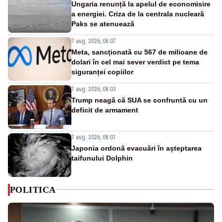
Ungaria renunță la apelul de economisire
a energiei. Criza de la centrala nucleară
Paks se atenuează
7 aug. 2026, 08:07
Meta, sancționată cu 567 de milioane de
dolari în cel mai sever verdict pe tema
siguranței copiilor
7 aug. 2026, 08:03
Trump neagă că SUA se confruntă cu un
deficit de armament
7 aug. 2026, 08:01
Japonia ordonă evacuări în așteptarea
taifunului Dolphin
POLITICA