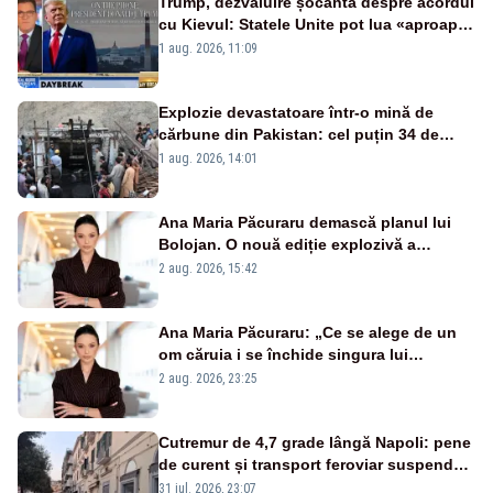
Trump, dezvăluire șocantă despre acordul
cu Kievul: Statele Unite pot lua «aproape
tot ce vor» din minele Ucrainei”
1 aug. 2026, 11:09
Explozie devastatoare într-o mină de
cărbune din Pakistan: cel puțin 34 de
morți - VIDEO
1 aug. 2026, 14:01
Ana Maria Păcuraru demască planul lui
Bolojan. O nouă ediție explozivă a
emisiunii „Miza Zilei” la Realitatea PLUS
2 aug. 2026, 15:42
Ana Maria Păcuraru: „Ce se alege de un
om căruia i se închide singura lui
portiță?”
2 aug. 2026, 23:25
Cutremur de 4,7 grade lângă Napoli: pene
de curent și transport feroviar suspendat
- VIDEO
31 iul. 2026, 23:07