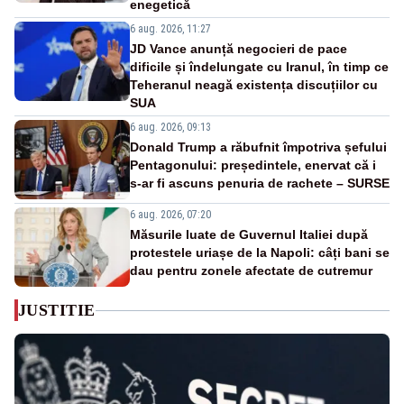
enegetică
6 aug. 2026, 11:27
JD Vance anunță negocieri de pace
dificile și îndelungate cu Iranul, în timp ce
Teheranul neagă existența discuțiilor cu
SUA
6 aug. 2026, 09:13
Donald Trump a răbufnit împotriva șefului
Pentagonului: președintele, enervat că i
s-ar fi ascuns penuria de rachete – SURSE
6 aug. 2026, 07:20
Măsurile luate de Guvernul Italiei după
protestele uriașe de la Napoli: câți bani se
dau pentru zonele afectate de cutremur
JUSTITIE