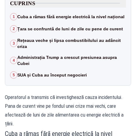
CUPRINS
Cuba a rămas fără energie electrică la nivel național
1
Țara se confruntă de luni de zile cu pene de curent
2
Rețeaua veche și lipsa combustibilului au adâncit
3
criza
Administrația Trump a crescut presiunea asupra
4
Cubei
SUA și Cuba au început negocieri
5
Operatorul a transmis că investighează cauza incidentului.
Pana de curent vine pe fondul unei crize mai vechi, care
afectează de luni de zile alimentarea cu energie electrică a
țării.
Cuba a rămas fără energie electrică la nivel