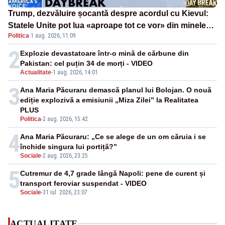
Trump, dezvăluire șocantă despre acordul cu Kievul:
Statele Unite pot lua «aproape tot ce vor» din minele
Politica
·
1 aug. 2026, 11:09
Ucrainei”
2
Explozie devastatoare într-o mină de cărbune din
Pakistan: cel puțin 34 de morți - VIDEO
Actualitate
-
1 aug. 2026, 14:01
3
Ana Maria Păcuraru demască planul lui Bolojan. O nouă
ediție explozivă a emisiunii „Miza Zilei” la Realitatea
PLUS
Politica
-
2 aug. 2026, 15:42
4
Ana Maria Păcuraru: „Ce se alege de un om căruia i se
închide singura lui portiță?”
Sociale
-
2 aug. 2026, 23:25
5
Cutremur de 4,7 grade lângă Napoli: pene de curent și
transport feroviar suspendat - VIDEO
Sociale
-
31 iul. 2026, 23:07
ACTUALITATE