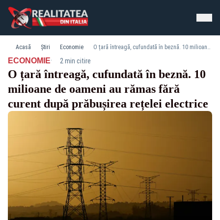
Acasă
Știri
Economie
O țară întreagă, cufundată în beznă. 10 milioane de oameni au rămas fără curent după prăbușirea rețelei electrice
·
ECONOMIE
2 min citire
O țară întreagă, cufundată în beznă. 10
milioane de oameni au rămas fără
curent după prăbușirea rețelei electrice