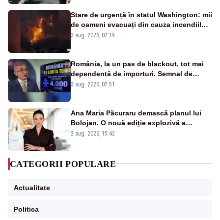
Stare de urgență în statul Washington: mii
de oameni evacuați din cauza incendiilor
puternice de vegetație
3 aug. 2026, 07:19
România, la un pas de blackout, tot mai
dependentă de importuri. Semnal de
alarmă tras de un expert în energie
3 aug. 2026, 07:51
Ana Maria Păcuraru demască planul lui
Bolojan. O nouă ediție explozivă a
emisiunii „Miza Zilei” la Realitatea PLUS
2 aug. 2026, 15:42
CATEGORII POPULARE
Actualitate
Politica