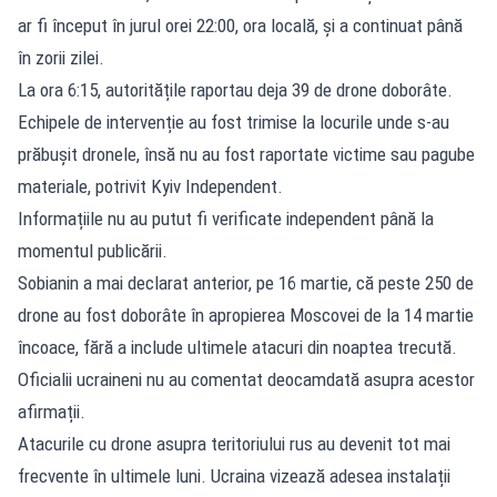
ar fi început în jurul orei 22:00, ora locală, și a continuat până
în zorii zilei.
La ora 6:15, autoritățile raportau deja 39 de drone doborâte.
Echipele de intervenție au fost trimise la locurile unde s-au
prăbușit dronele, însă nu au fost raportate victime sau pagube
materiale, potrivit
Kyiv Independent
.
Informațiile nu au putut fi verificate independent până la
momentul publicării.
Sobianin a mai declarat anterior, pe 16 martie, că peste 250 de
drone au fost doborâte în apropierea Moscovei de la 14 martie
încoace, fără a include ultimele atacuri din noaptea trecută.
Oficialii ucraineni nu au comentat deocamdată asupra acestor
afirmații.
Atacurile cu drone asupra teritoriului rus au devenit tot mai
frecvente în ultimele luni. Ucraina vizează adesea instalații