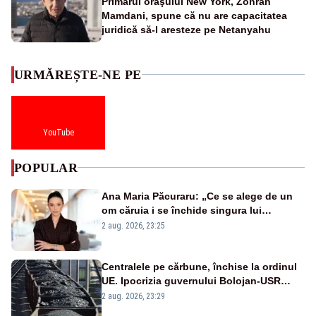
Primarul oraşului New York, Zohran
Mamdani, spune că nu are capacitatea
juridică să-l aresteze pe Netanyahu
URMĂREȘTE-NE PE
YouTube
POPULAR
Ana Maria Păcuraru: „Ce se alege de un
om căruia i se închide singura lui
portiță?”
2 aug. 2026, 23:25
Centralele pe cărbune, închise la ordinul
UE. Ipocrizia guvernului Bolojan-USR
după starea de alertă
2 aug. 2026, 23:29