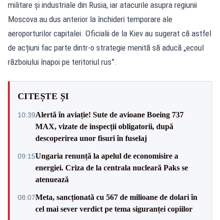
militare și industriale din Rusia, iar atacurile asupra regiunii
Moscova au dus anterior la închideri temporare ale
aeroporturilor capitalei. Oficialii de la Kiev au sugerat că astfel
de acțiuni fac parte dintr-o strategie menită să aducă „ecoul
războiului înapoi pe teritoriul rus”.
CITEȘTE ȘI
Alertă în aviație! Sute de avioane Boeing 737
10:39
MAX, vizate de inspecții obligatorii, după
descoperirea unor fisuri în fuselaj
Ungaria renunță la apelul de economisire a
09:15
energiei. Criza de la centrala nucleară Paks se
atenuează
Meta, sancționată cu 567 de milioane de dolari în
08:07
cel mai sever verdict pe tema siguranței copiilor