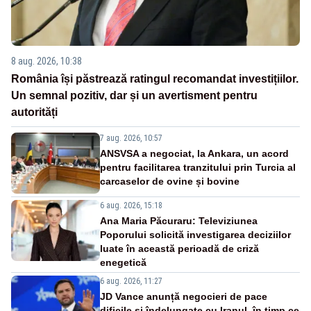
8 aug. 2026, 10:38
România își păstrează ratingul recomandat investițiilor.
Un semnal pozitiv, dar și un avertisment pentru
autorități
7 aug. 2026, 10:57
ANSVSA a negociat, la Ankara, un acord
pentru facilitarea tranzitului prin Turcia al
carcaselor de ovine și bovine
6 aug. 2026, 15:18
Ana Maria Păcuraru: Televiziunea
Poporului solicită investigarea deciziilor
luate în această perioadă de criză
enegetică
6 aug. 2026, 11:27
JD Vance anunță negocieri de pace
dificile și îndelungate cu Iranul, în timp ce