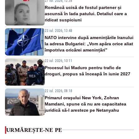
27 iul. 2026, 12:38
Româncă ucisă de fostul partener și
ascunsă în lada patului. Detaliul care a
ridicat suspiciuni
23 iul. 2026, 13:48
NATO intervine după amenințările Iranului
la adresa Bulgariei: „Vom apăra orice aliat
împotriva oricărei amenințări”
22 iul. 2026, 10:11
Procesul lui Maduro pentru trafic de
droguri, propus să înceapă în iunie 2027
22 iul. 2026, 08:18
Primarul oraşului New York, Zohran
Mamdani, spune că nu are capacitatea
juridică să-l aresteze pe Netanyahu
URMĂREȘTE-NE PE