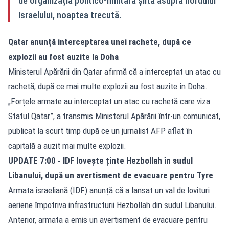
de organizația politico-militară șiită asupra nordului
Israelului, noaptea trecută.
Qatar anunță interceptarea unei rachete, după ce
explozii au fost auzite la Doha
Ministerul Apărării din Qatar afirmă că a interceptat un atac cu
rachetă, după ce mai multe explozii au fost auzite în Doha.
„Forțele armate au interceptat un atac cu rachetă care viza
Statul Qatar”, a transmis Ministerul Apărării într-un comunicat,
publicat la scurt timp după ce un jurnalist AFP aflat în
capitală a auzit mai multe explozii.
UPDATE 7:00 - IDF lovește ținte Hezbollah în sudul
Libanului, după un avertisment de evacuare pentru Tyre
Armata israeliană (IDF) anunță că a lansat un val de lovituri
aeriene împotriva infrastructurii Hezbollah din sudul Libanului.
Anterior, armata a emis un avertisment de evacuare pentru