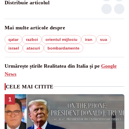
Distribuie articolul
Mai multe articole despre
qatar
razboi
orientul mijlociu
iran
sua
israel
atacuri
bombardamente
Urmărește știrile Realitatea din Italia și pe
Google
News
CELE MAI CITITE
1