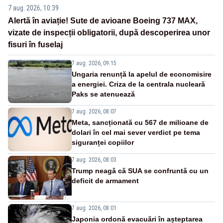
7 aug. 2026, 10:39
Alertă în aviație! Sute de avioane Boeing 737 MAX,
vizate de inspecții obligatorii, după descoperirea unor
fisuri în fuselaj
7 aug. 2026, 09:15
Ungaria renunță la apelul de economisire
a energiei. Criza de la centrala nucleară
Paks se atenuează
7 aug. 2026, 08:07
Meta, sancționată cu 567 de milioane de
dolari în cel mai sever verdict pe tema
siguranței copiilor
7 aug. 2026, 08:03
Trump neagă că SUA se confruntă cu un
deficit de armament
7 aug. 2026, 08:01
Japonia ordonă evacuări în așteptarea