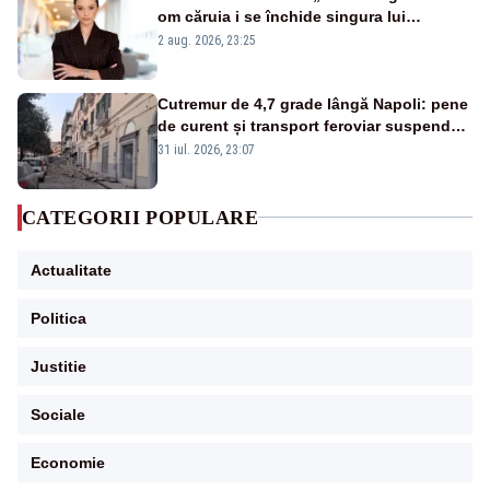
om căruia i se închide singura lui
portiță?”
2 aug. 2026, 23:25
Cutremur de 4,7 grade lângă Napoli: pene
de curent și transport feroviar suspendat
- VIDEO
31 iul. 2026, 23:07
CATEGORII POPULARE
Actualitate
Politica
Justitie
Sociale
Economie