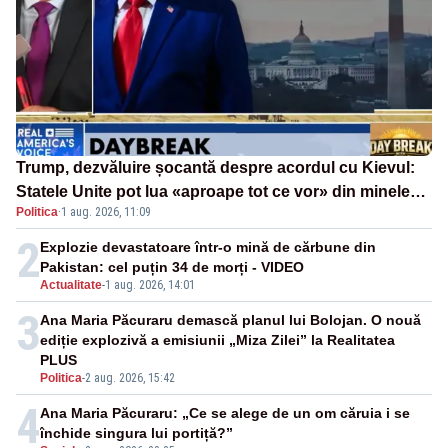
Trump, dezvăluire șocantă despre acordul cu Kievul:
Statele Unite pot lua «aproape tot ce vor» din minele
Politica
·
1 aug. 2026, 11:09
Ucrainei”
2
Explozie devastatoare într-o mină de cărbune din
Pakistan: cel puțin 34 de morți - VIDEO
Actualitate
-
1 aug. 2026, 14:01
3
Ana Maria Păcuraru demască planul lui Bolojan. O nouă
ediție explozivă a emisiunii „Miza Zilei” la Realitatea
PLUS
Politica
-
2 aug. 2026, 15:42
4
Ana Maria Păcuraru: „Ce se alege de un om căruia i se
închide singura lui portiță?”