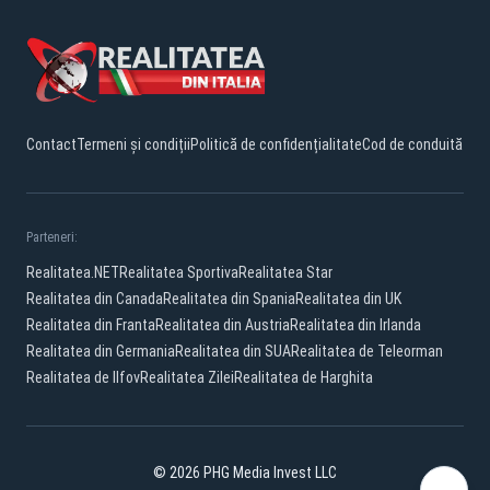
Contact
Termeni și condiții
Politică de confidențialitate
Cod de conduită
Parteneri:
Realitatea.NET
Realitatea Sportiva
Realitatea Star
Realitatea din Canada
Realitatea din Spania
Realitatea din UK
Realitatea din Franta
Realitatea din Austria
Realitatea din Irlanda
Realitatea din Germania
Realitatea din SUA
Realitatea de Teleorman
Realitatea de Ilfov
Realitatea Zilei
Realitatea de Harghita
© 2026 PHG Media Invest LLC