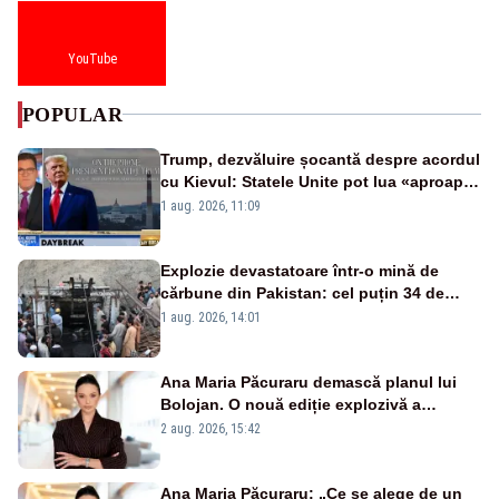
YouTube
POPULAR
Trump, dezvăluire șocantă despre acordul
cu Kievul: Statele Unite pot lua «aproape
tot ce vor» din minele Ucrainei”
1 aug. 2026, 11:09
Explozie devastatoare într-o mină de
cărbune din Pakistan: cel puțin 34 de
morți - VIDEO
1 aug. 2026, 14:01
Ana Maria Păcuraru demască planul lui
Bolojan. O nouă ediție explozivă a
emisiunii „Miza Zilei” la Realitatea PLUS
2 aug. 2026, 15:42
Ana Maria Păcuraru: „Ce se alege de un