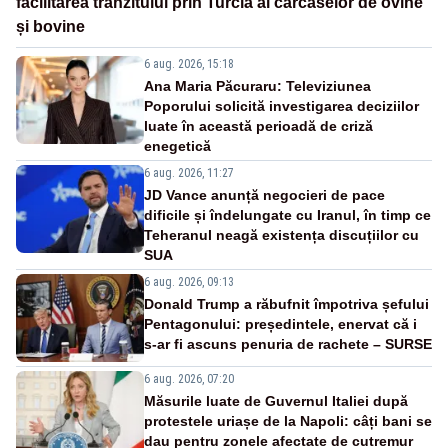
facilitarea tranzitului prin Turcia al carcaselor de ovine
și bovine
6 aug. 2026, 15:18
Ana Maria Păcuraru: Televiziunea
Poporului solicită investigarea deciziilor
luate în această perioadă de criză
enegetică
6 aug. 2026, 11:27
JD Vance anunță negocieri de pace
dificile și îndelungate cu Iranul, în timp ce
Teheranul neagă existența discuțiilor cu
SUA
6 aug. 2026, 09:13
Donald Trump a răbufnit împotriva șefului
Pentagonului: președintele, enervat că i
s-ar fi ascuns penuria de rachete – SURSE
6 aug. 2026, 07:20
Măsurile luate de Guvernul Italiei după
protestele uriașe de la Napoli: câți bani se
dau pentru zonele afectate de cutremur