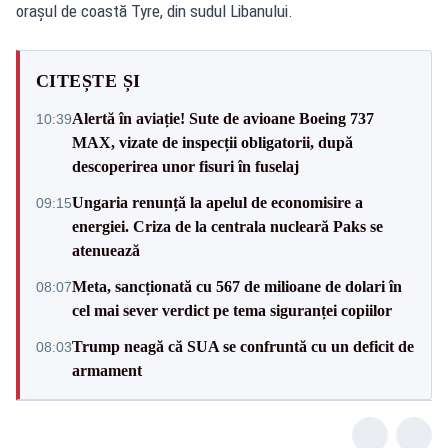
orașul de coastă Tyre, din sudul Libanului.
CITEȘTE ȘI
Alertă în aviație! Sute de avioane Boeing 737
10:39
MAX, vizate de inspecții obligatorii, după
descoperirea unor fisuri în fuselaj
Ungaria renunță la apelul de economisire a
09:15
energiei. Criza de la centrala nucleară Paks se
atenuează
Meta, sancționată cu 567 de milioane de dolari în
08:07
cel mai sever verdict pe tema siguranței copiilor
Trump neagă că SUA se confruntă cu un deficit de
08:03
armament