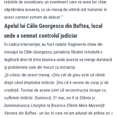
rețelele de socializare, un eveniment care va avea loc chiar
săptămâna aceasta, cu un mesaj de ultimă oră transmis în
acest context extrem de delicat.”
Apelul lui Călin Georgescu din Buftea, locul
unde a semnat controlul judiciar
În cadrul intervenției, au fost redate fragmente cheie din
mesajul lui Călin Georgescu, jurnalista făcând totodată o
legătură directă între biserica unde acesta va merge duminică
și problemele sale din trecut cu instanța:
„Și citesc din acest mesaj:
»Știu cât de greu este să rămâi
drept când dreptatea întârzie. Știu că e nevoie de curaj și de
credință. Tocmai de aceea simt că reconstrucția începe cu
sufletele întărite. Duminică, 31 mai, voi fi la Sfânta și
Dumnezeiasca Liturghie la Biserica Sfânta Mare Muceniță
Varvara din Buftea - un loc în care ne-am adunat de atâtea ori.«