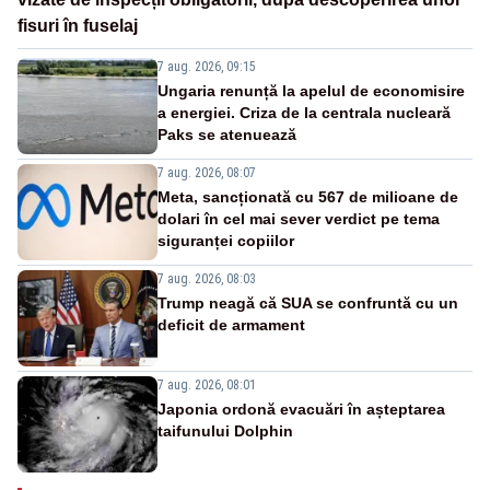
fisuri în fuselaj
7 aug. 2026, 09:15
Ungaria renunță la apelul de economisire
a energiei. Criza de la centrala nucleară
Paks se atenuează
7 aug. 2026, 08:07
Meta, sancționată cu 567 de milioane de
dolari în cel mai sever verdict pe tema
siguranței copiilor
7 aug. 2026, 08:03
Trump neagă că SUA se confruntă cu un
deficit de armament
7 aug. 2026, 08:01
Japonia ordonă evacuări în așteptarea
taifunului Dolphin