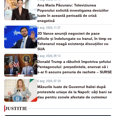
Ana Maria Păcuraru: Televiziunea
Poporului solicită investigarea deciziilor
luate în această perioadă de criză
enegetică
6 aug. 2026, 11:27
JD Vance anunță negocieri de pace
dificile și îndelungate cu Iranul, în timp ce
Teheranul neagă existența discuțiilor cu
SUA
6 aug. 2026, 09:13
Donald Trump a răbufnit împotriva șefului
Pentagonului: președintele, enervat că i
s-ar fi ascuns penuria de rachete – SURSE
6 aug. 2026, 07:20
Măsurile luate de Guvernul Italiei după
protestele uriașe de la Napoli: câți bani se
dau pentru zonele afectate de cutremur
JUSTITIE