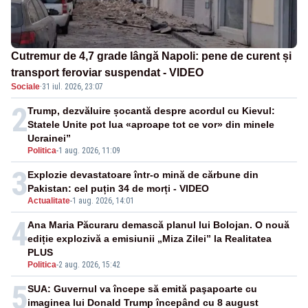
Cutremur de 4,7 grade lângă Napoli: pene de curent și
transport feroviar suspendat - VIDEO
Sociale
·
31 iul. 2026, 23:07
2
Trump, dezvăluire șocantă despre acordul cu Kievul:
Statele Unite pot lua «aproape tot ce vor» din minele
Ucrainei”
Politica
-
1 aug. 2026, 11:09
3
Explozie devastatoare într-o mină de cărbune din
Pakistan: cel puțin 34 de morți - VIDEO
Actualitate
-
1 aug. 2026, 14:01
4
Ana Maria Păcuraru demască planul lui Bolojan. O nouă
ediție explozivă a emisiunii „Miza Zilei” la Realitatea
PLUS
Politica
-
2 aug. 2026, 15:42
5
SUA: Guvernul va începe să emită paşapoarte cu
imaginea lui Donald Trump începând cu 8 august