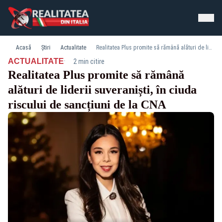
Acasă
Știri
Actualitate
Realitatea Plus promite să rămână alături de liderii suveraniști, în ciuda riscului de sancțiuni de la CNA
·
ACTUALITATE
2 min citire
Realitatea Plus promite să rămână
alături de liderii suveraniști, în ciuda
riscului de sancțiuni de la CNA