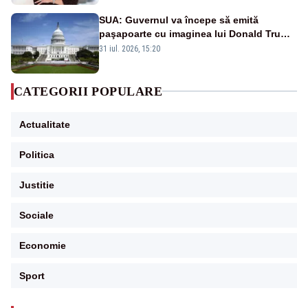
SUA: Guvernul va începe să emită
paşapoarte cu imaginea lui Donald Trump
începând cu 8 august
31 iul. 2026, 15:20
CATEGORII POPULARE
Actualitate
Politica
Justitie
Sociale
Economie
Sport