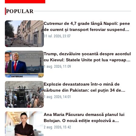
POPULAR
Cutremur de 4,7 grade lângă Napoli: pene
de curent și transport feroviar suspendat
- VIDEO
31 iul. 2026, 23:07
Trump, dezvăluire șocantă despre acordul
cu Kievul: Statele Unite pot lua «aproape
tot ce vor» din minele Ucrainei”
1 aug. 2026, 11:09
Explozie devastatoare într-o mină de
cărbune din Pakistan: cel puțin 34 de
morți - VIDEO
1 aug. 2026, 14:01
Ana Maria Păcuraru demască planul lui
Bolojan. O nouă ediție explozivă a
emisiunii „Miza Zilei” la Realitatea PLUS
2 aug. 2026, 15:42