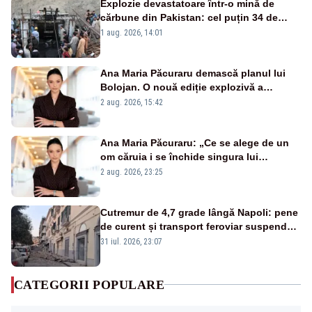
Explozie devastatoare într-o mină de
cărbune din Pakistan: cel puțin 34 de
morți - VIDEO
1 aug. 2026, 14:01
Ana Maria Păcuraru demască planul lui
Bolojan. O nouă ediție explozivă a
emisiunii „Miza Zilei” la Realitatea PLUS
2 aug. 2026, 15:42
Ana Maria Păcuraru: „Ce se alege de un
om căruia i se închide singura lui
portiță?”
2 aug. 2026, 23:25
Cutremur de 4,7 grade lângă Napoli: pene
de curent și transport feroviar suspendat
- VIDEO
31 iul. 2026, 23:07
CATEGORII POPULARE