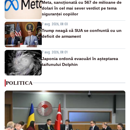
Meta, sancționată cu 567 de milioane de
dolari în cel mai sever verdict pe tema
siguranței copiilor
7 aug. 2026, 08:03
Trump neagă că SUA se confruntă cu un
deficit de armament
7 aug. 2026, 08:01
Japonia ordonă evacuări în așteptarea
taifunului Dolphin
POLITICA