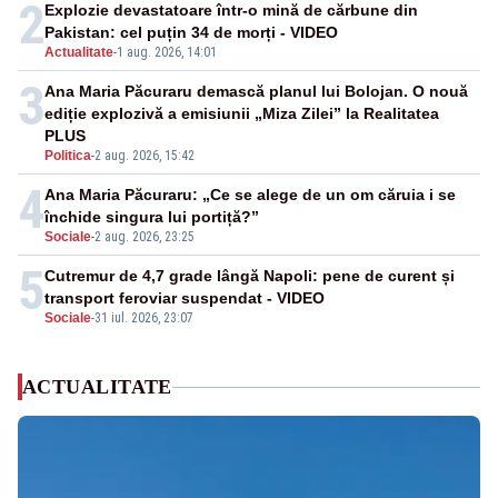
2
Explozie devastatoare într-o mină de cărbune din
Pakistan: cel puțin 34 de morți - VIDEO
Actualitate
-
1 aug. 2026, 14:01
3
Ana Maria Păcuraru demască planul lui Bolojan. O nouă
ediție explozivă a emisiunii „Miza Zilei” la Realitatea
PLUS
Politica
-
2 aug. 2026, 15:42
4
Ana Maria Păcuraru: „Ce se alege de un om căruia i se
închide singura lui portiță?”
Sociale
-
2 aug. 2026, 23:25
5
Cutremur de 4,7 grade lângă Napoli: pene de curent și
transport feroviar suspendat - VIDEO
Sociale
-
31 iul. 2026, 23:07
ACTUALITATE