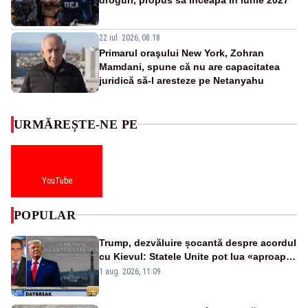
22 iul. 2026, 08:18
Primarul oraşului New York, Zohran
Mamdani, spune că nu are capacitatea
juridică să-l aresteze pe Netanyahu
URMĂREȘTE-NE PE
YouTube
POPULAR
Trump, dezvăluire șocantă despre acordul
cu Kievul: Statele Unite pot lua «aproape
tot ce vor» din minele Ucrainei”
1 aug. 2026, 11:09