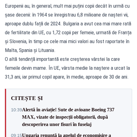
Europenii au, în general, mult mai puțini copii decât în urmă cu
șase decenii: în 1964 se înregistrau 6,8 milioane de nașteri vii,
aproape dublu față de 2024. Bulgaria a avut cea mai mare rată
de fertilitate din UE, cu 1,72 copii per femeie, urmată de Franța
și Slovenia, în timp ce cele mai mici valori au fost raportate în
Malta, Spania și Lituania.
O altă tendință importantă este creșterea vârstei la care
femeile devin mame. În UE, vârsta medie la naștere a urcat la
31,3 ani, iar primul copil apare, în medie, aproape de 30 de ani.
CITEȘTE ȘI
Alertă în aviație! Sute de avioane Boeing 737
10:39
MAX, vizate de inspecții obligatorii, după
descoperirea unor fisuri în fuselaj
Ungaria renunță la apelul de economisire a
09:15