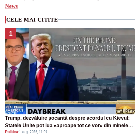
News
CELE MAI CITITE
1
Trump, dezvăluire șocantă despre acordul cu Kievul:
Statele Unite pot lua «aproape tot ce vor» din minele
Politica
·
1 aug. 2026, 11:09
Ucrainei”