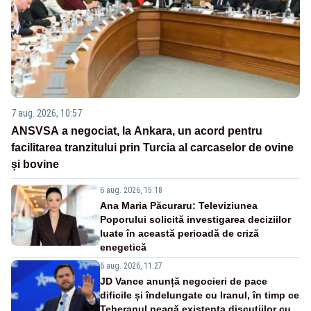
7 aug. 2026, 10:57
ANSVSA a negociat, la Ankara, un acord pentru
facilitarea tranzitului prin Turcia al carcaselor de ovine
și bovine
6 aug. 2026, 15:18
Ana Maria Păcuraru: Televiziunea
Poporului solicită investigarea deciziilor
luate în această perioadă de criză
enegetică
6 aug. 2026, 11:27
JD Vance anunță negocieri de pace
dificile și îndelungate cu Iranul, în timp ce
Teheranul neagă existența discuțiilor cu