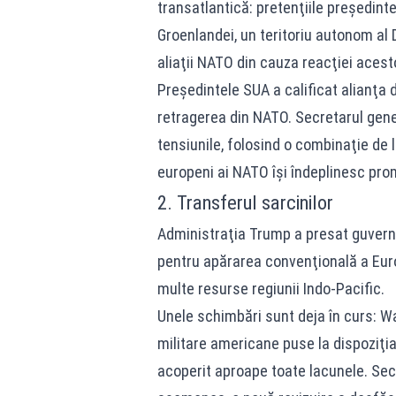
transatlantică: pretenţiile preşedin
Groenlandei, un teritoriu autonom al
aliaţii NATO din cauza reacţiei acesto
Preşedintele SUA a calificat alianţa d
retragerea din NATO. Secretarul gener
tensiunile, folosind o combinaţie de 
europeni ai NATO îşi îndeplinesc prom
2. Transferul sarcinilor
Administraţia Trump a presat guvern
pentru apărarea convenţională a Euro
multe resurse regiunii Indo-Pacific.
Unele schimbări sunt deja în curs: W
militare americane puse la dispoziţi
acoperit aproape toate lacunele. Secr