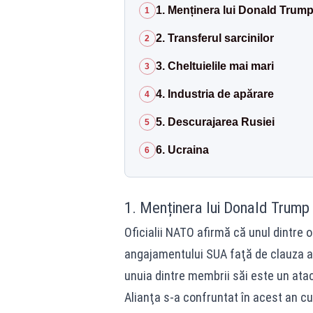
1. Menținera lui Donald Trump 
1
2. Transferul sarcinilor
2
3. Cheltuielile mai mari
3
4. Industria de apărare
4
5. Descurajarea Rusiei
5
6. Ucraina
6
1. Menținera lui Donald Trump 
Oficialii NATO afirmă că unul dintre o
angajamentului SUA faţă de clauza art
unuia dintre membrii săi este un atac
Alianţa s-a confruntat în acest an cu