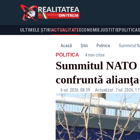
ULTIMELE ȘTIRI
ACTUALITATE
ECONOMIE
JUSTITIE
POLITICA
Acasă
Știri
Politica
Summitul NA
·
POLITICA
4 min citire
Summitul NATO de
confruntă alianţa
6 iul. 2026, 08:39
Actualizat: 7 iul. 2026, 17