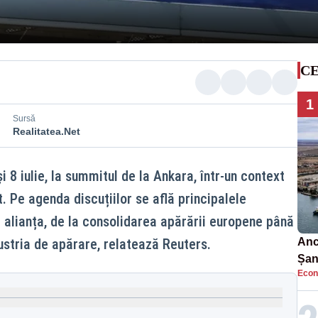
CE
1
Sursă
Realitatea.Net
i 8 iulie, la summitul de la Ankara, într-un context
. Pe agenda discuțiilor se află principalele
 alianța, de la consolidarea apărării europene până
ustria de apărare, relatează Reuters.
Anc
Șan
Econ
car