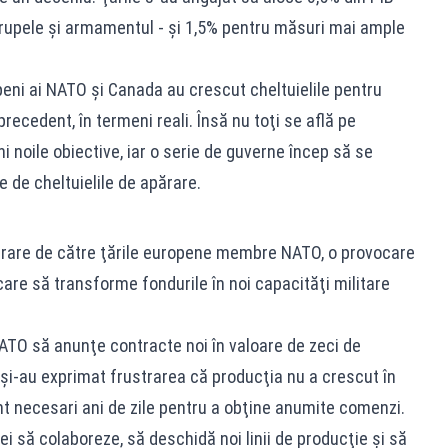
trupele şi armamentul - şi 1,5% pentru măsuri mai ample
openi ai NATO şi Canada au crescut cheltuielile pentru
ecedent, în termeni reali. Însă nu toţi se află pe
i noile obiective, iar o serie de guverne încep să se
e de cheltuielile de apărare.
apărare de către ţările europene membre NATO, o provocare
are să transforme fondurile în noi capacităţi militare
TO să anunţe contracte noi în valoare de zeci de
ali şi-au exprimat frustrarea că producţia nu a crescut în
unt necesari ani de zile pentru a obţine anumite comenzi.
i să colaboreze, să deschidă noi linii de producţie şi să