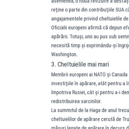
asemenea, o nouă revizuire a desfăşu
reţine o parte din contribuţiile SUA c
angajamentele privind cheltuielile de
Oficialii europeni afirmă că depun efo
apărării. Totuşi, unii au pus sub sem
necesită timp şi exprimându-şi îngrijor
Washington.
3. Cheltuielile mai mari
Membrii europeni ai NATO şi Canada s
investiţiile în apărare, atât pentru 
împotriva Rusiei, cât şi pentru a-i de
redistribuirea sarcinilor.
La summitul de la Haga de anul trecut
cheltuielilor de apărare cerută de T
măsuri legate de apărare în decurs de