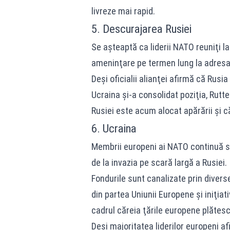
livreze mai rapid.
5. Descurajarea Rusiei
Se aşteaptă ca liderii NATO reuniţi l
ameninţare pe termen lung la adresa 
Deşi oficialii alianţei afirmă că Ru
Ucraina şi-a consolidat poziţia, Rutt
Rusiei este acum alocat apărării şi că
6. Ucraina
Membrii europeni ai NATO continuă să 
de la invazia pe scară largă a Rusiei.
Fondurile sunt canalizate prin divers
din partea Uniunii Europene şi iniţiati
cadrul căreia ţările europene plătes
Deşi majoritatea liderilor europeni af