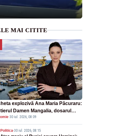
LE MAI CITITE
heta explozivă Ana Maria Păcuraru:
tierul Damen Mangalia, dosarul
omie
·
30 iul. 2026, 08:09
e scufundă apărarea României
Politica
-
30 iul. 2026, 08:15