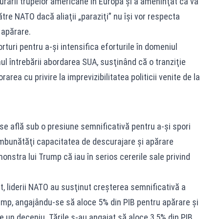
rării trupelor americane în Europa şi a ameninţat că va
ătre NATO dacă aliaţii „paraziţi” nu îşi vor respecta
 apărare.
rturi pentru a-şi intensifica eforturile în domeniul
nul întrebării abordarea SUA, susţinând că o tranziţie
area cu privire la imprevizibilitatea politicii venite de la
e află sub o presiune semnificativă pentru a-şi spori
a îmbunătăţi capacitatea de descurajare şi apărare
monstra lui Trump că iau în serios cererile sale privind
, liderii NATO au susţinut creşterea semnificativă a
rump, angajându-se să aloce 5% din PIB pentru apărare şi
 un deceniu. Ţările s-au angajat să aloce 3,5% din PIB