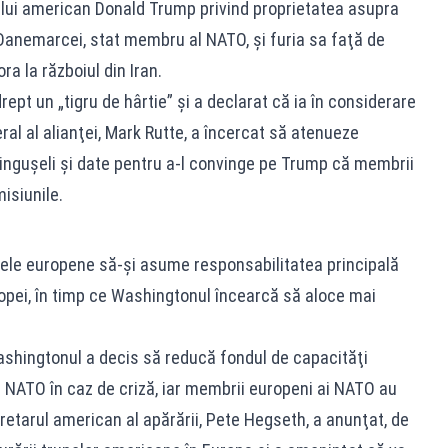
telui american Donald Trump privind proprietatea asupra
 Danemarcei, stat membru al NATO, şi furia sa faţă de
ra la războiul din Iran.
rept un „tigru de hârtie” şi a declarat că ia în considerare
al al alianţei, Mark Rutte, a încercat să atenueze
linguşeli şi date pentru a-l convinge pe Trump că membrii
isiunile.
ele europene să-şi asume responsabilitatea principală
pei, în timp ce Washingtonul încearcă să aloce mai
ashingtonul a decis să reducă fondul de capacităţi
a NATO în caz de criză, iar membrii europeni ai NATO au
etarul american al apărării, Pete Hegseth, a anunţat, de