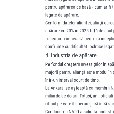
pentru apărarea de bază - cum ar fi 
legate de apărare.
Conform datelor alianţei, aliaţii eur
apărare cu 20% în 2025 faţă de anul pr
traiectoria necesară pentru a îndeplin
confrunte cu dificultăţi politice legat
4. Industria de apărare
Pe fondul creşterii investiţiilor în 
majoră pentru alianţă este modul în c
într-un interval scurt de timp.
La Ankara, se aşteaptă ca membrii NA
miliarde de dolari. Totuşi, unii ofici
ritmul pe care îl sperau şi că încă s
Conducerea NATO a solicitat industrie