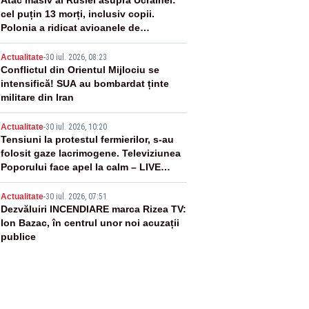
2
Atac masiv al Rusiei asupra Ucrainei:
cel puțin 13 morți, inclusiv copii.
Polonia a ridicat avioanele de
vânătoare
3
Actualitate
-
30 iul. 2026, 08:23
Conflictul din Orientul Mijlociu se
intensifică! SUA au bombardat ținte
militare din Iran
4
Actualitate
-
30 iul. 2026, 10:20
Tensiuni la protestul fermierilor, s-au
folosit gaze lacrimogene. Televiziunea
Poporului face apel la calm – LIVE
TEXT
5
Actualitate
-
30 iul. 2026, 07:51
Dezvăluiri INCENDIARE marca Rizea TV:
Ion Bazac, în centrul unor noi acuzații
publice