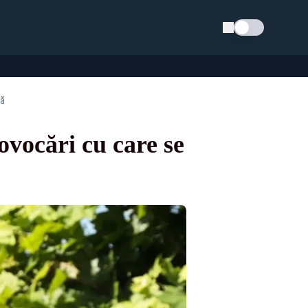
Schimba tema
lă
vocări cu care se