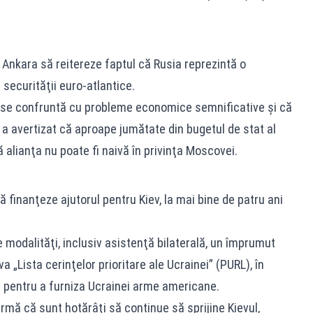
a Ankara să reitereze faptul că Rusia reprezintă o
securităţii euro-atlantice.
sia se confruntă cu probleme economice semnificative şi că
e a avertizat că aproape jumătate din bugetul de stat al
 alianţa nu poate fi naivă în privinţa Moscovei.
finanţeze ajutorul pentru Kiev, la mai bine de patru ani
e modalităţi, inclusiv asistenţă bilaterală, un împrumut
va „Lista cerinţelor prioritare ale Ucrainei” (PURL), în
c pentru a furniza Ucrainei arme americane.
irmă că sunt hotărâţi să continue să sprijine Kievul,