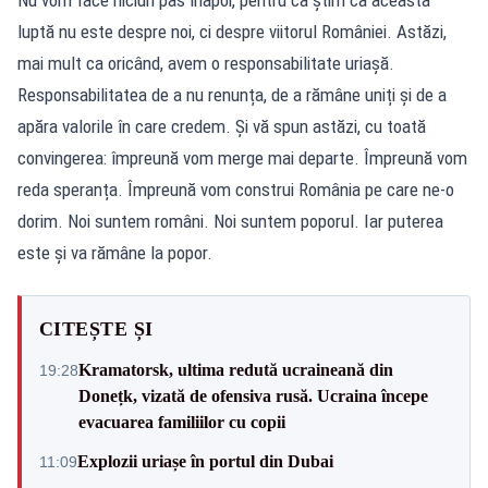
Nu vom face niciun pas înapoi, pentru că știm că această
luptă nu este despre noi, ci despre viitorul României. Astăzi,
mai mult ca oricând, avem o responsabilitate uriașă.
Responsabilitatea de a nu renunța, de a rămâne uniți și de a
apăra valorile în care credem. Și vă spun astăzi, cu toată
convingerea: împreună vom merge mai departe. Împreună vom
reda speranța. Împreună vom construi România pe care ne-o
dorim. Noi suntem români. Noi suntem poporul. Iar puterea
este și va rămâne la popor.
CITEȘTE ȘI
Kramatorsk, ultima redută ucraineană din
19:28
Donețk, vizată de ofensiva rusă. Ucraina începe
evacuarea familiilor cu copii
Explozii uriașe în portul din Dubai
11:09