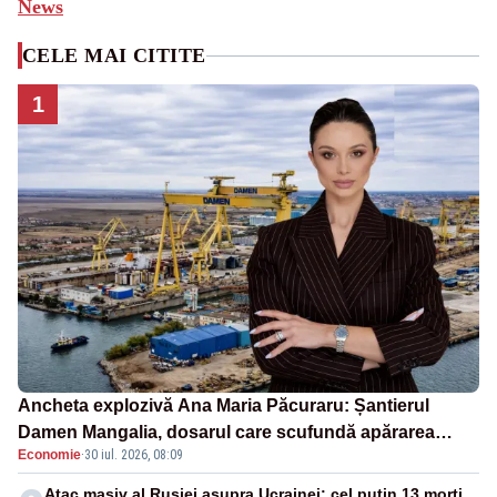
News
CELE MAI CITITE
1
Ancheta explozivă Ana Maria Păcuraru: Șantierul
Damen Mangalia, dosarul care scufundă apărarea
Economie
·
30 iul. 2026, 08:09
României
Atac masiv al Rusiei asupra Ucrainei: cel puțin 13 morți,