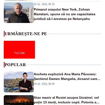
22 iul. 2026, 08:18
Primarul oraşului New York, Zohran
Mamdani, spune că nu are capacitatea
juridică să-l aresteze pe Netanyahu
URMĂREȘTE-NE PE
YouTube
POPULAR
Ancheta explozivă Ana Maria Păcuraru:
Șantierul Damen Mangalia, dosarul care
scufundă apărarea României
30 iul. 2026, 08:09
Atac masiv al Rusiei asupra Ucrainei: cel
puțin 13 morți, inclusiv copii. Polonia a