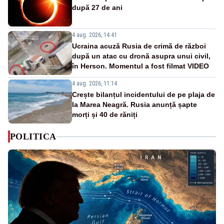
după 27 de ani
4 aug. 2026, 14:41
Ucraina acuză Rusia de crimă de război
după un atac cu dronă asupra unui civil,
în Herson. Momentul a fost filmat VIDEO
4 aug. 2026, 11:14
Crește bilanțul incidentului de pe plaja de
la Marea Neagră. Rusia anunță șapte
morți și 40 de răniți
POLITICA