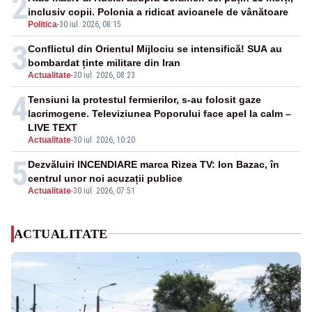
2
inclusiv copii. Polonia a ridicat avioanele de vânătoare
Politica
-
30 iul. 2026, 08:15
3
Conflictul din Orientul Mijlociu se intensifică! SUA au
bombardat ținte militare din Iran
Actualitate
-
30 iul. 2026, 08:23
4
Tensiuni la protestul fermierilor, s-au folosit gaze
lacrimogene. Televiziunea Poporului face apel la calm –
LIVE TEXT
Actualitate
-
30 iul. 2026, 10:20
5
Dezvăluiri INCENDIARE marca Rizea TV: Ion Bazac, în
centrul unor noi acuzații publice
Actualitate
-
30 iul. 2026, 07:51
ACTUALITATE