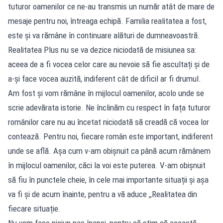
tuturor oamenilor ce ne-au transmis un număr atât de mare de
mesaje pentru noi, întreaga echipă. Familia realitatea a fost,
este și va rămâne în continuare alături de dumneavoastră.
Realitatea Plus nu se va dezice niciodată de misiunea sa:
aceea de a fi vocea celor care au nevoie să fie ascultați și de
a-și face vocea auzită, indiferent cât de dificil ar fi drumul.
Am fost și vom rămâne în mijlocul oamenilor, acolo unde se
scrie adevărata istorie. Ne înclinăm cu respect în fața tuturor
românilor care nu au încetat niciodată să creadă că vocea lor
contează. Pentru noi, fiecare român este important, indiferent
unde se află. Așa cum v-am obișnuit ca până acum rămânem
în mijlocul oamenilor, căci la voi este puterea. V-am obișnuit
să fiu în punctele cheie, în cele mai importante situații și așa
va fi și de acum înainte, pentru a vă aduce ,,Realitatea din
fiecare situație.