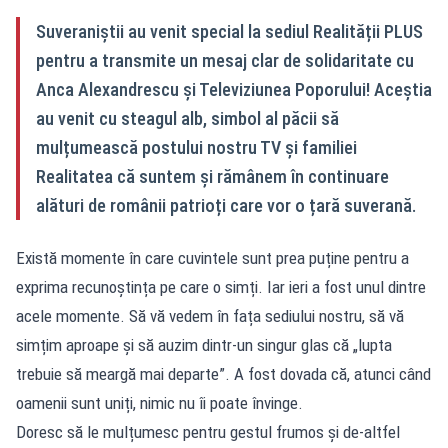
Suveraniștii au venit special la sediul Realității PLUS
pentru a transmite un mesaj clar de solidaritate cu
Anca Alexandrescu și Televiziunea Poporului! Aceștia
au venit cu steagul alb, simbol al păcii să
mulțumească postului nostru TV și familiei
Realitatea că suntem și rămânem în continuare
alături de românii patrioți care vor o țară suverană.
Există momente în care cuvintele sunt prea puține pentru a
exprima recunoștința pe care o simți. Iar ieri a fost unul dintre
acele momente. Să vă vedem în fața sediului nostru, să vă
simțim aproape și să auzim dintr-un singur glas că „lupta
trebuie să meargă mai departe”. A fost dovada că, atunci când
oamenii sunt uniți, nimic nu îi poate învinge.
Doresc să le mulțumesc pentru gestul frumos și de-altfel