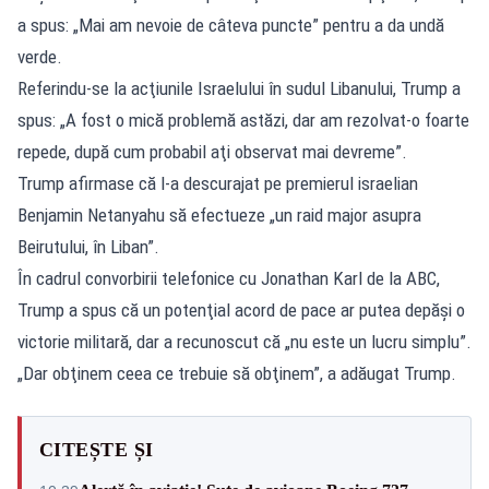
a spus: „Mai am nevoie de câteva puncte” pentru a da undă
verde.
Referindu-se la acţiunile Israelului în sudul Libanului, Trump a
spus: „A fost o mică problemă astăzi, dar am rezolvat-o foarte
repede, după cum probabil aţi observat mai devreme”.
Trump afirmase că l-a descurajat pe premierul israelian
Benjamin Netanyahu să efectueze „un raid major asupra
Beirutului, în Liban”.
În cadrul convorbirii telefonice cu Jonathan Karl de la ABC,
Trump a spus că un potenţial acord de pace ar putea depăşi o
victorie militară, dar a recunoscut că „nu este un lucru simplu”.
„Dar obţinem ceea ce trebuie să obţinem”, a adăugat Trump.
CITEȘTE ȘI