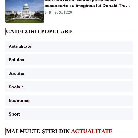
paşapoarte cu imaginea lui Donald Trump
începând cu 8 august
31 iul. 2026, 15:20
CATEGORII POPULARE
Actualitate
Politica
Justitie
Sociale
Economie
Sport
MAI MULTE ȘTIRI DIN
ACTUALITATE