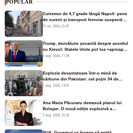
POPULAR
Cutremur de 4,7 grade lângă Napoli: pene
de curent și transport feroviar suspendat
- VIDEO
31 iul. 2026, 23:07
Trump, dezvăluire șocantă despre acordul
cu Kievul: Statele Unite pot lua «aproape
tot ce vor» din minele Ucrainei”
1 aug. 2026, 11:09
Explozie devastatoare într-o mină de
cărbune din Pakistan: cel puțin 34 de
morți - VIDEO
1 aug. 2026, 14:01
Ana Maria Păcuraru demască planul lui
Bolojan. O nouă ediție explozivă a
emisiunii „Miza Zilei” la Realitatea PLUS
2 aug. 2026, 15:42
SUA: Guvernul va începe să emită