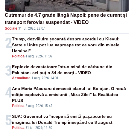
Cutremur de 4,7 grade lângă Napoli: pene de curent și
transport feroviar suspendat - VIDEO
Sociale
·
31 iul. 2026, 23:07
2
Trump, dezvăluire șocantă despre acordul cu Kievul:
Statele Unite pot lua «aproape tot ce vor» din minele
Ucrainei”
Politica
-
1 aug. 2026, 11:09
3
Explozie devastatoare într-o mină de cărbune din
Pakistan: cel puțin 34 de morți - VIDEO
Actualitate
-
1 aug. 2026, 14:01
4
Ana Maria Păcuraru demască planul lui Bolojan. O nouă
ediție explozivă a emisiunii „Miza Zilei” la Realitatea
PLUS
Politica
-
2 aug. 2026, 15:42
5
SUA: Guvernul va începe să emită paşapoarte cu
imaginea lui Donald Trump începând cu 8 august
Politica
-
31 iul. 2026, 15:20