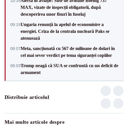
Alertă în aviație! Sute de avioane Boeing 737
10:39
MAX, vizate de inspecții obligatorii, după
descoperirea unor fisuri în fuselaj
Ungaria renunță la apelul de economisire a
09:15
energiei. Criza de la centrala nucleară Paks se
atenuează
Meta, sancționată cu 567 de milioane de dolari în
08:07
cel mai sever verdict pe tema siguranței copiilor
Trump neagă că SUA se confruntă cu un deficit de
08:03
armament
Distribuie articolul
Mai multe articole despre