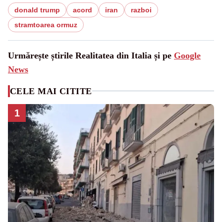
donald trump
acord
iran
razboi
stramtoarea ormuz
Urmărește știrile Realitatea din Italia și pe
Google
News
CELE MAI CITITE
1