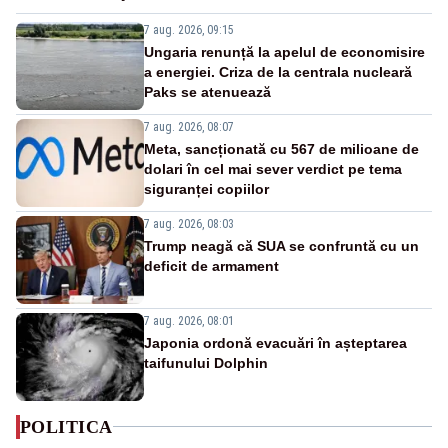
7 aug. 2026, 09:15
Ungaria renunță la apelul de economisire
a energiei. Criza de la centrala nucleară
Paks se atenuează
7 aug. 2026, 08:07
Meta, sancționată cu 567 de milioane de
dolari în cel mai sever verdict pe tema
siguranței copiilor
7 aug. 2026, 08:03
Trump neagă că SUA se confruntă cu un
deficit de armament
7 aug. 2026, 08:01
Japonia ordonă evacuări în așteptarea
taifunului Dolphin
POLITICA