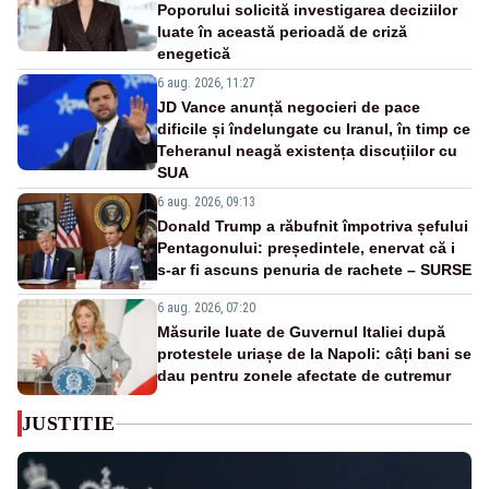
Poporului solicită investigarea deciziilor
luate în această perioadă de criză
enegetică
6 aug. 2026, 11:27
JD Vance anunță negocieri de pace
dificile și îndelungate cu Iranul, în timp ce
Teheranul neagă existența discuțiilor cu
SUA
6 aug. 2026, 09:13
Donald Trump a răbufnit împotriva șefului
Pentagonului: președintele, enervat că i
s-ar fi ascuns penuria de rachete – SURSE
6 aug. 2026, 07:20
Măsurile luate de Guvernul Italiei după
protestele uriașe de la Napoli: câți bani se
dau pentru zonele afectate de cutremur
JUSTITIE