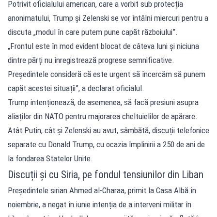
Potrivit oficialului american, care a vorbit sub protecția
anonimatului, Trump și Zelenski se vor întâlni miercuri pentru a
discuta „modul în care putem pune capăt războiului”.
„Frontul este în mod evident blocat de câteva luni și niciuna
dintre părți nu înregistrează progrese semnificative.
Președintele consideră că este urgent să încercăm să punem
capăt acestei situații”, a declarat oficialul.
Trump intenționează, de asemenea, să facă presiuni asupra
aliaților din NATO pentru majorarea cheltuielilor de apărare.
Atât Putin, cât și Zelenski au avut, sâmbătă, discuții telefonice
separate cu Donald Trump, cu ocazia împlinirii a 250 de ani de
la fondarea Statelor Unite.
Discuții și cu Siria, pe fondul tensiunilor din Liban
Președintele sirian Ahmed al-Charaa, primit la Casa Albă în
noiembrie, a negat în iunie intenția de a interveni militar în