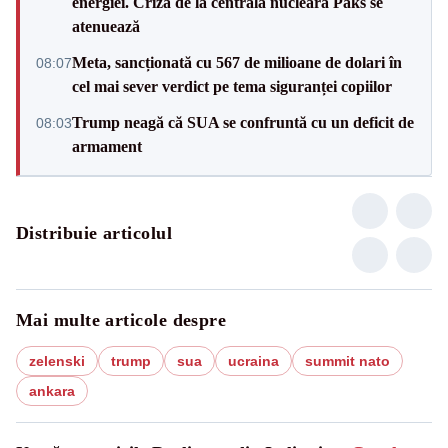
energiei. Criza de la centrala nucleară Paks se
atenuează
Meta, sancționată cu 567 de milioane de dolari în
08:07
cel mai sever verdict pe tema siguranței copiilor
Trump neagă că SUA se confruntă cu un deficit de
08:03
armament
Distribuie articolul
Mai multe articole despre
zelenski
trump
sua
ucraina
summit nato
ankara