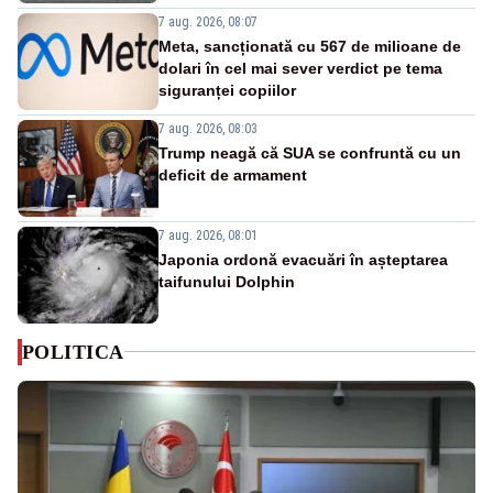
7 aug. 2026, 08:07
Meta, sancționată cu 567 de milioane de
dolari în cel mai sever verdict pe tema
siguranței copiilor
7 aug. 2026, 08:03
Trump neagă că SUA se confruntă cu un
deficit de armament
7 aug. 2026, 08:01
Japonia ordonă evacuări în așteptarea
taifunului Dolphin
POLITICA