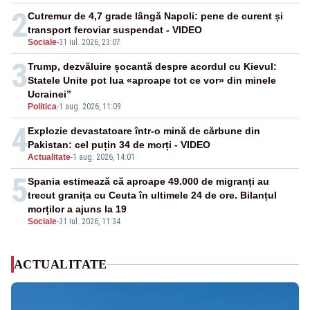
2
Cutremur de 4,7 grade lângă Napoli: pene de curent și
transport feroviar suspendat - VIDEO
Sociale
-
31 iul. 2026, 23:07
3
Trump, dezvăluire șocantă despre acordul cu Kievul:
Statele Unite pot lua «aproape tot ce vor» din minele
Ucrainei”
Politica
-
1 aug. 2026, 11:09
4
Explozie devastatoare într-o mină de cărbune din
Pakistan: cel puțin 34 de morți - VIDEO
Actualitate
-
1 aug. 2026, 14:01
5
Spania estimează că aproape 49.000 de migranți au
trecut granița cu Ceuta în ultimele 24 de ore. Bilanțul
morților a ajuns la 19
Sociale
-
31 iul. 2026, 11:34
ACTUALITATE