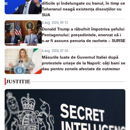
dificile și îndelungate cu Iranul, în timp ce
Teheranul neagă existența discuțiilor cu
SUA
6 aug. 2026, 09:13
Donald Trump a răbufnit împotriva șefului
Pentagonului: președintele, enervat că i
s-ar fi ascuns penuria de rachete – SURSE
6 aug. 2026, 07:20
Măsurile luate de Guvernul Italiei după
protestele uriașe de la Napoli: câți bani se
dau pentru zonele afectate de cutremur
JUSTITIE