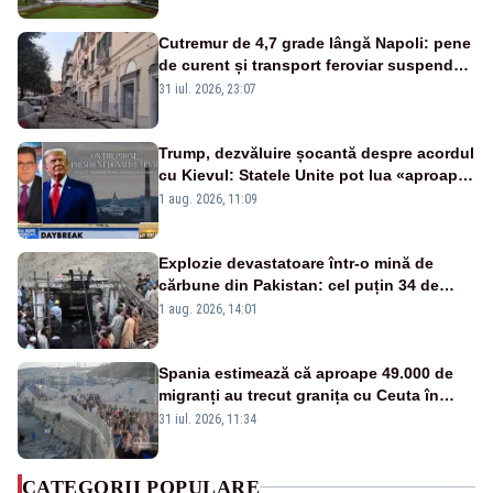
Cutremur de 4,7 grade lângă Napoli: pene
de curent și transport feroviar suspendat
- VIDEO
31 iul. 2026, 23:07
Trump, dezvăluire șocantă despre acordul
cu Kievul: Statele Unite pot lua «aproape
tot ce vor» din minele Ucrainei”
1 aug. 2026, 11:09
Explozie devastatoare într-o mină de
cărbune din Pakistan: cel puțin 34 de
morți - VIDEO
1 aug. 2026, 14:01
Spania estimează că aproape 49.000 de
migranți au trecut granița cu Ceuta în
ultimele 24 de ore. Bilanțul morților a
31 iul. 2026, 11:34
ajuns la 19
CATEGORII POPULARE