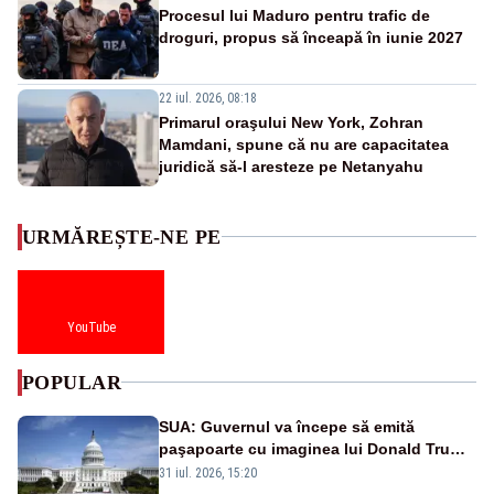
Procesul lui Maduro pentru trafic de
droguri, propus să înceapă în iunie 2027
22 iul. 2026, 08:18
Primarul oraşului New York, Zohran
Mamdani, spune că nu are capacitatea
juridică să-l aresteze pe Netanyahu
URMĂREȘTE-NE PE
YouTube
POPULAR
SUA: Guvernul va începe să emită
paşapoarte cu imaginea lui Donald Trump
începând cu 8 august
31 iul. 2026, 15:20