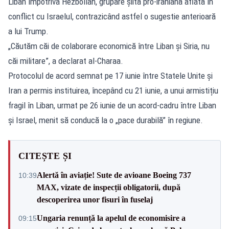
Liban împotriva Hezbollah, grupare șiită pro-iraniană aflată în
conflict cu Israelul, contrazicând astfel o sugestie anterioară
a lui Trump.
„Căutăm căi de colaborare economică între Liban și Siria, nu
căi militare”, a declarat al-Charaa.
Protocolul de acord semnat pe 17 iunie între Statele Unite și
Iran a permis instituirea, începând cu 21 iunie, a unui armistițiu
fragil în Liban, urmat pe 26 iunie de un acord-cadru între Liban
și Israel, menit să conducă la o „pace durabilă” în regiune.
CITEȘTE ȘI
Alertă în aviație! Sute de avioane Boeing 737
10:39
MAX, vizate de inspecții obligatorii, după
descoperirea unor fisuri în fuselaj
Ungaria renunță la apelul de economisire a
09:15