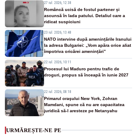
27 iul. 2026, 12:38
Româncă ucisă de fostul partener și
ascunsă în lada patului. Detaliul care a
ridicat suspiciuni
23 iul. 2026, 13:48
NATO intervine după amenințările Iranului
la adresa Bulgariei: „Vom apăra orice aliat
împotriva oricărei amenințări”
22 iul. 2026, 10:11
Procesul lui Maduro pentru trafic de
droguri, propus să înceapă în iunie 2027
22 iul. 2026, 08:18
Primarul oraşului New York, Zohran
Mamdani, spune că nu are capacitatea
juridică să-l aresteze pe Netanyahu
URMĂREȘTE-NE PE