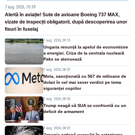
7 aug. 2026, 10:39
Alertă în aviație! Sute de avioane Boeing 737 MAX,
vizate de inspecții obligatorii, după descoperirea unor
fisuri în fuselaj
7 aug. 2026, 09:15
Ungaria renunță la apelul de economisire
a energiei. Criza de la centrala nucleară
Paks se atenuează
7 aug. 2026, 08:07
Meta, sancționată cu 567 de milioane de
dolari în cel mai sever verdict pe tema
siguranței copiilor
7 aug. 2026, 08:03
Trump neagă că SUA se confruntă cu un
deficit de armament
7 aug. 2026, 08:01
Japonia ordonă evacuări în așteptarea