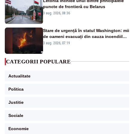
Letonia închide unul dintre principalele
puncte de frontieră cu Belarus
3 aug. 2026, 08:36
Stare de urgență în statul Washington: mii
de oameni evacuați din cauza incendiilor
puternice de vegetație
3 aug. 2026, 07:19
CATEGORII POPULARE
Actualitate
Politica
Justitie
Sociale
Economie