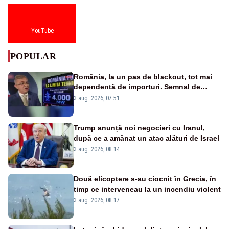
YouTube
POPULAR
România, la un pas de blackout, tot mai
dependentă de importuri. Semnal de
alarmă tras de un expert în energie
3 aug. 2026, 07:51
Trump anunță noi negocieri cu Iranul,
după ce a amânat un atac alături de Israel
3 aug. 2026, 08:14
Două elicoptere s-au ciocnit în Grecia, în
timp ce interveneau la un incendiu violent
3 aug. 2026, 08:17