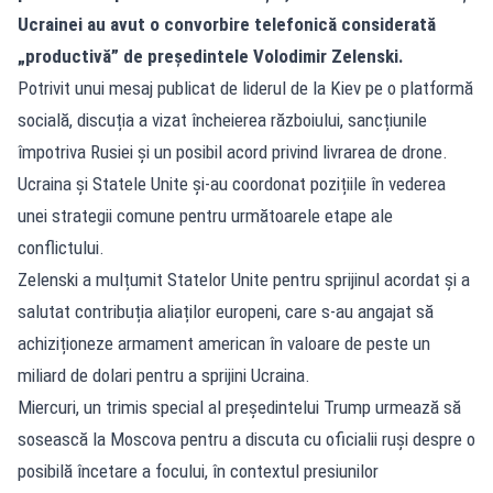
Ucrainei au avut o convorbire telefonică considerată
„productivă” de președintele Volodimir Zelenski.
Potrivit unui mesaj publicat de liderul de la Kiev pe o platformă
socială, discuția a vizat încheierea războiului, sancțiunile
împotriva Rusiei și un posibil acord privind livrarea de drone.
Ucraina și Statele Unite și-au coordonat pozițiile în vederea
unei strategii comune pentru următoarele etape ale
conflictului.
Zelenski a mulțumit Statelor Unite pentru sprijinul acordat și a
salutat contribuția aliaților europeni, care s-au angajat să
achiziționeze armament american în valoare de peste un
miliard de dolari pentru a sprijini Ucraina.
Miercuri, un trimis special al președintelui Trump urmează să
sosească la Moscova pentru a discuta cu oficialii ruși despre o
posibilă încetare a focului, în contextul presiunilor