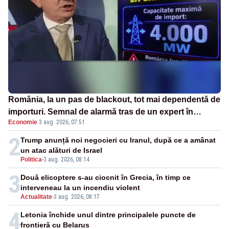
România, la un pas de blackout, tot mai dependentă de
importuri. Semnal de alarmă tras de un expert în
Economie
·
3 aug. 2026, 07:51
energie
2
Trump anunță noi negocieri cu Iranul, după ce a amânat
un atac alături de Israel
Politica
-
3 aug. 2026, 08:14
3
Două elicoptere s-au ciocnit în Grecia, în timp ce
interveneau la un incendiu violent
Actualitate
-
3 aug. 2026, 08:17
4
Letonia închide unul dintre principalele puncte de
frontieră cu Belarus