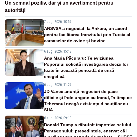
Un semnal pozitiv, dar și un avertisment pentru
autorități
7 aug. 2026, 10:57
ANSVSA a negociat, la Ankara, un acord
pentru facilitarea tranzitului prin Turcia al
carcaselor de ovine și bovine
6 aug. 2026, 15:18
Ana Maria Păcuraru: Televiziunea
Poporului solicită investigarea deciziilor
luate în această perioadă de criză
enegetică
6 aug. 2026, 11:27
JD Vance anunță negocieri de pace
dificile și îndelungate cu Iranul, în timp ce
Teheranul neagă existența discuțiilor cu
SUA
6 aug. 2026, 09:13
Donald Trump a răbufnit împotriva șefului
Pentagonului: președintele, enervat că i