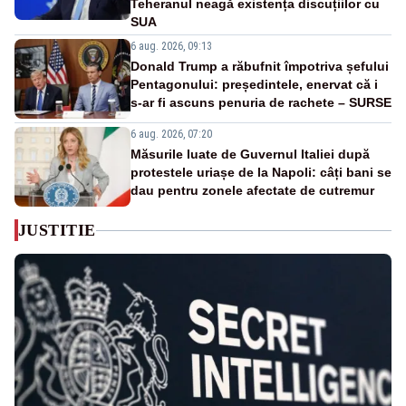
Teheranul neagă existența discuțiilor cu
SUA
6 aug. 2026, 09:13
Donald Trump a răbufnit împotriva șefului
Pentagonului: președintele, enervat că i
s-ar fi ascuns penuria de rachete – SURSE
6 aug. 2026, 07:20
Măsurile luate de Guvernul Italiei după
protestele uriașe de la Napoli: câți bani se
dau pentru zonele afectate de cutremur
JUSTITIE