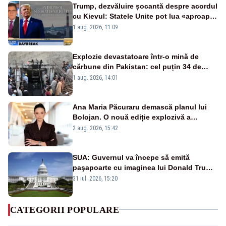
Trump, dezvăluire șocantă despre acordul
cu Kievul: Statele Unite pot lua «aproape
tot ce vor» din minele Ucrainei”
1 aug. 2026, 11:09
Explozie devastatoare într-o mină de
cărbune din Pakistan: cel puțin 34 de
morți - VIDEO
1 aug. 2026, 14:01
Ana Maria Păcuraru demască planul lui
Bolojan. O nouă ediție explozivă a
emisiunii „Miza Zilei” la Realitatea PLUS
2 aug. 2026, 15:42
SUA: Guvernul va începe să emită
paşapoarte cu imaginea lui Donald Trump
începând cu 8 august
31 iul. 2026, 15:20
CATEGORII POPULARE