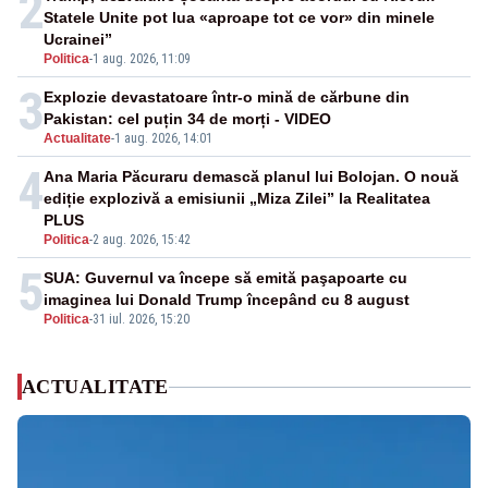
2
Statele Unite pot lua «aproape tot ce vor» din minele
Ucrainei”
Politica
-
1 aug. 2026, 11:09
3
Explozie devastatoare într-o mină de cărbune din
Pakistan: cel puțin 34 de morți - VIDEO
Actualitate
-
1 aug. 2026, 14:01
4
Ana Maria Păcuraru demască planul lui Bolojan. O nouă
ediție explozivă a emisiunii „Miza Zilei” la Realitatea
PLUS
Politica
-
2 aug. 2026, 15:42
5
SUA: Guvernul va începe să emită paşapoarte cu
imaginea lui Donald Trump începând cu 8 august
Politica
-
31 iul. 2026, 15:20
ACTUALITATE