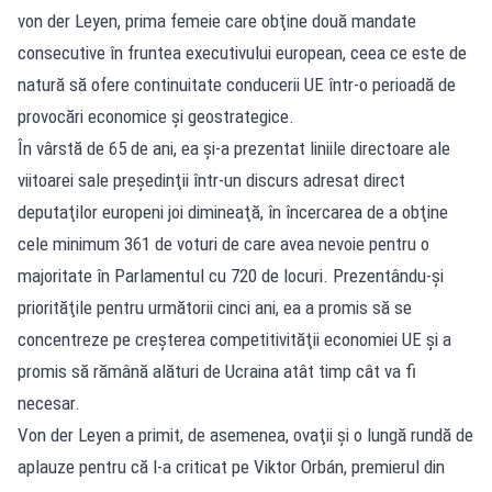
von der Leyen, prima femeie care obţine două mandate
consecutive în fruntea executivului european, ceea ce este de
natură să ofere continuitate conducerii UE într-o perioadă de
provocări economice şi geostrategice.
În vârstă de 65 de ani, ea şi-a prezentat liniile directoare ale
viitoarei sale preşedinţii într-un discurs adresat direct
deputaţilor europeni joi dimineaţă, în încercarea de a obţine
cele minimum 361 de voturi de care avea nevoie pentru o
majoritate în Parlamentul cu 720 de locuri. Prezentându-şi
priorităţile pentru următorii cinci ani, ea a promis să se
concentreze pe creşterea competitivităţii economiei UE şi a
promis să rămână alături de Ucraina atât timp cât va fi
necesar.
Von der Leyen a primit, de asemenea, ovaţii şi o lungă rundă de
aplauze pentru că l-a criticat pe Viktor Orbán, premierul din