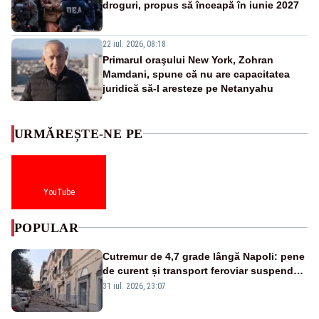
droguri, propus să înceapă în iunie 2027
22 iul. 2026, 08:18
Primarul oraşului New York, Zohran
Mamdani, spune că nu are capacitatea
juridică să-l aresteze pe Netanyahu
URMĂREȘTE-NE PE
YouTube
POPULAR
Cutremur de 4,7 grade lângă Napoli: pene
de curent și transport feroviar suspendat
- VIDEO
31 iul. 2026, 23:07