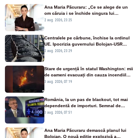
Ana Maria Păcuraru: „Ce se alege de un
om căruia i se închide singura lui
portiță?”
2 aug. 2026, 23:25
Centralele pe cărbune, închise la ordinul
UE. Ipocrizia guvernului Bolojan-USR
după starea de alertă
2 aug. 2026, 23:29
Stare de urgență în statul Washington: mii
de oameni evacuați din cauza incendiilor
puternice de vegetație
3 aug. 2026, 07:19
România, la un pas de blackout, tot mai
dependentă de importuri. Semnal de
alarmă tras de un expert în energie
3 aug. 2026, 07:51
Ana Maria Păcuraru demască planul lui
Bolojan. O nouă ediție explozivă a