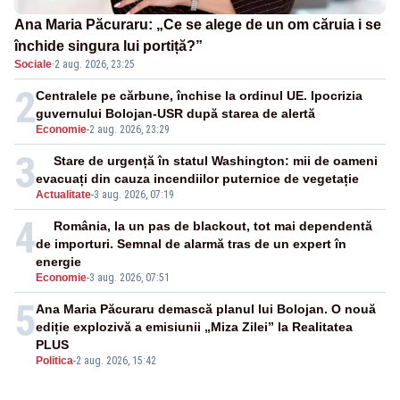
Ana Maria Păcuraru: „Ce se alege de un om căruia i se
închide singura lui portiță?”
Sociale
·
2 aug. 2026, 23:25
2
Centralele pe cărbune, închise la ordinul UE. Ipocrizia
guvernului Bolojan-USR după starea de alertă
Economie
-
2 aug. 2026, 23:29
3
Stare de urgență în statul Washington: mii de oameni
evacuați din cauza incendiilor puternice de vegetație
Actualitate
-
3 aug. 2026, 07:19
4
România, la un pas de blackout, tot mai dependentă
de importuri. Semnal de alarmă tras de un expert în
energie
Economie
-
3 aug. 2026, 07:51
5
Ana Maria Păcuraru demască planul lui Bolojan. O nouă
ediție explozivă a emisiunii „Miza Zilei” la Realitatea
PLUS
Politica
-
2 aug. 2026, 15:42