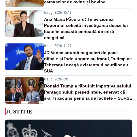
carcaselor de ovine și bovine
6 aug. 2026, 15:18
Ana Maria Păcuraru: Televiziunea
Poporului solicită investigarea deciziilor
luate în această perioadă de criză
enegetică
6 aug. 2026, 11:27
JD Vance anunță negocieri de pace
dificile și îndelungate cu Iranul, în timp ce
Teheranul neagă existența discuțiilor cu
SUA
6 aug. 2026, 09:13
Donald Trump a răbufnit împotriva șefului
Pentagonului: președintele, enervat că i
s-ar fi ascuns penuria de rachete – SURSE
JUSTITIE