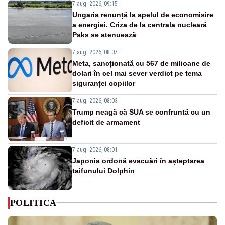
7 aug. 2026, 09:15
Ungaria renunță la apelul de economisire
a energiei. Criza de la centrala nucleară
Paks se atenuează
7 aug. 2026, 08:07
Meta, sancționată cu 567 de milioane de
dolari în cel mai sever verdict pe tema
siguranței copiilor
7 aug. 2026, 08:03
Trump neagă că SUA se confruntă cu un
deficit de armament
7 aug. 2026, 08:01
Japonia ordonă evacuări în așteptarea
taifunului Dolphin
POLITICA