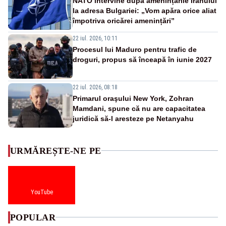
NATO intervine după amenințările Iranului
la adresa Bulgariei: „Vom apăra orice aliat
împotriva oricărei amenințări”
22 iul. 2026, 10:11
Procesul lui Maduro pentru trafic de
droguri, propus să înceapă în iunie 2027
22 iul. 2026, 08:18
Primarul oraşului New York, Zohran
Mamdani, spune că nu are capacitatea
juridică să-l aresteze pe Netanyahu
URMĂREȘTE-NE PE
YouTube
POPULAR