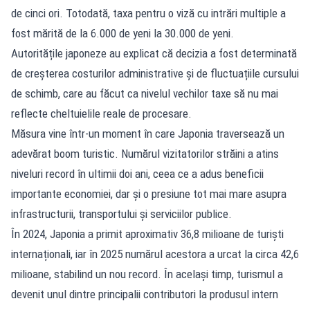
de cinci ori. Totodată, taxa pentru o viză cu intrări multiple a
fost mărită de la 6.000 de yeni la 30.000 de yeni.
Autoritățile japoneze au explicat că decizia a fost determinată
de creșterea costurilor administrative și de fluctuațiile cursului
de schimb, care au făcut ca nivelul vechilor taxe să nu mai
reflecte cheltuielile reale de procesare.
Măsura vine într-un moment în care Japonia traversează un
adevărat boom turistic. Numărul vizitatorilor străini a atins
niveluri record în ultimii doi ani, ceea ce a adus beneficii
importante economiei, dar și o presiune tot mai mare asupra
infrastructurii, transportului și serviciilor publice.
În 2024, Japonia a primit aproximativ 36,8 milioane de turiști
internaționali, iar în 2025 numărul acestora a urcat la circa 42,6
milioane, stabilind un nou record. În același timp, turismul a
devenit unul dintre principalii contributori la produsul intern