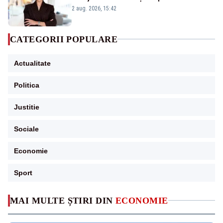
emisiunii „Miza Zilei” la Realitatea PLUS
2 aug. 2026, 15:42
CATEGORII POPULARE
Actualitate
Politica
Justitie
Sociale
Economie
Sport
MAI MULTE ȘTIRI DIN
ECONOMIE