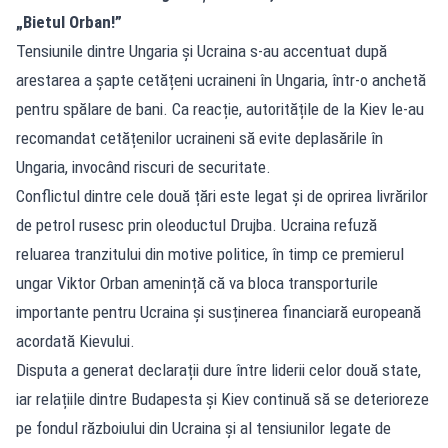
„Bietul Orban!”
Tensiunile dintre Ungaria și Ucraina s-au accentuat după
arestarea a șapte cetățeni ucraineni în Ungaria, într-o anchetă
pentru spălare de bani. Ca reacție, autoritățile de la Kiev le-au
recomandat cetățenilor ucraineni să evite deplasările în
Ungaria, invocând riscuri de securitate.
Conflictul dintre cele două țări este legat și de oprirea livrărilor
de petrol rusesc prin oleoductul Drujba. Ucraina refuză
reluarea tranzitului din motive politice, în timp ce premierul
ungar Viktor Orban amenință că va bloca transporturile
importante pentru Ucraina și susținerea financiară europeană
acordată Kievului.
Disputa a generat declarații dure între liderii celor două state,
iar relațiile dintre Budapesta și Kiev continuă să se deterioreze
pe fondul războiului din Ucraina și al tensiunilor legate de