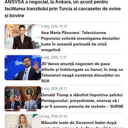
ANSVSA a negociat, la Ankara, un acord pentru
facilitarea tranzitului prin Turcia al carcaselor de ovine
și bovine
6 aug. 2026, 15:18
Ana Maria Păcuraru: Televiziunea
Poporului solicită investigarea deciziilor
luate în această perioadă de criză
enegetică
6 aug. 2026, 11:27
JD Vance anunță negocieri de pace
dificile și îndelungate cu Iranul, în timp ce
Teheranul neagă existența discuțiilor cu
SUA
6 aug. 2026, 09:13
Donald Trump a răbufnit împotriva șefului
Pentagonului: președintele, enervat că i
s-ar fi ascuns penuria de rachete – SURSE
6 aug. 2026, 07:20
Măsurile luate de Guvernul Italiei după