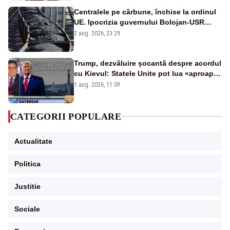
Centralele pe cărbune, închise la ordinul
UE. Ipocrizia guvernului Bolojan-USR
după starea de alertă
2 aug. 2026, 23:29
Trump, dezvăluire șocantă despre acordul
cu Kievul: Statele Unite pot lua «aproape
tot ce vor» din minele Ucrainei”
1 aug. 2026, 11:09
CATEGORII POPULARE
Actualitate
Politica
Justitie
Sociale