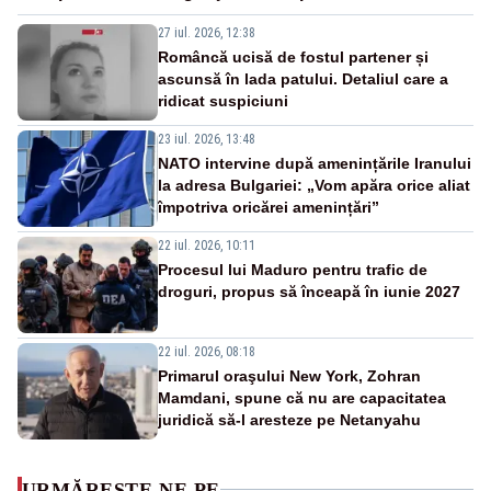
27 iul. 2026, 12:38
Româncă ucisă de fostul partener și
ascunsă în lada patului. Detaliul care a
ridicat suspiciuni
23 iul. 2026, 13:48
NATO intervine după amenințările Iranului
la adresa Bulgariei: „Vom apăra orice aliat
împotriva oricărei amenințări”
22 iul. 2026, 10:11
Procesul lui Maduro pentru trafic de
droguri, propus să înceapă în iunie 2027
22 iul. 2026, 08:18
Primarul oraşului New York, Zohran
Mamdani, spune că nu are capacitatea
juridică să-l aresteze pe Netanyahu
URMĂREȘTE-NE PE