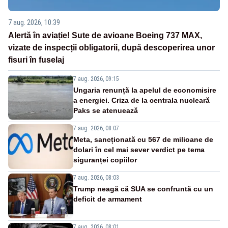
7 aug. 2026, 10:39
Alertă în aviație! Sute de avioane Boeing 737 MAX,
vizate de inspecții obligatorii, după descoperirea unor
fisuri în fuselaj
7 aug. 2026, 09:15
Ungaria renunță la apelul de economisire
a energiei. Criza de la centrala nucleară
Paks se atenuează
7 aug. 2026, 08:07
Meta, sancționată cu 567 de milioane de
dolari în cel mai sever verdict pe tema
siguranței copiilor
7 aug. 2026, 08:03
Trump neagă că SUA se confruntă cu un
deficit de armament
7 aug. 2026, 08:01