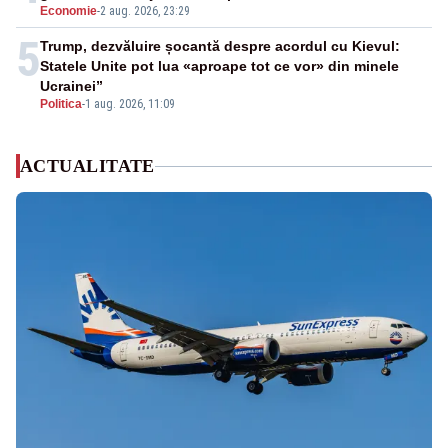
Economie
-
2 aug. 2026, 23:29
5
Trump, dezvăluire șocantă despre acordul cu Kievul:
Statele Unite pot lua «aproape tot ce vor» din minele
Ucrainei”
Politica
-
1 aug. 2026, 11:09
ACTUALITATE