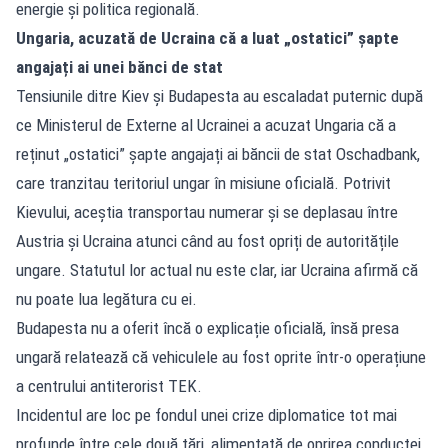
energie și politica regională.
Ungaria, acuzată de Ucraina că a luat „ostatici” șapte
angajați ai unei bănci de stat
Tensiunile ditre Kiev și Budapesta au escaladat puternic după
ce Ministerul de Externe al Ucrainei a acuzat Ungaria că a
reținut „ostatici” șapte angajați ai băncii de stat Oschadbank,
care tranzitau teritoriul ungar în misiune oficială. Potrivit
Kievului, aceștia transportau numerar și se deplasau între
Austria și Ucraina atunci când au fost opriți de autoritățile
ungare. Statutul lor actual nu este clar, iar Ucraina afirmă că
nu poate lua legătura cu ei.
Budapesta nu a oferit încă o explicație oficială, însă presa
ungară relatează că vehiculele au fost oprite într-o operațiune
a centrului antiterorist TEK.
Incidentul are loc pe fondul unei crize diplomatice tot mai
profunde între cele două țări, alimentată de oprirea conductei