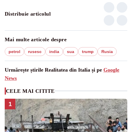
Distribuie articolul
Mai multe articole despre
petrol
rusesc
india
sua
trump
Rusia
Urmărește știrile Realitatea din Italia și pe
Google
News
CELE MAI CITITE
1