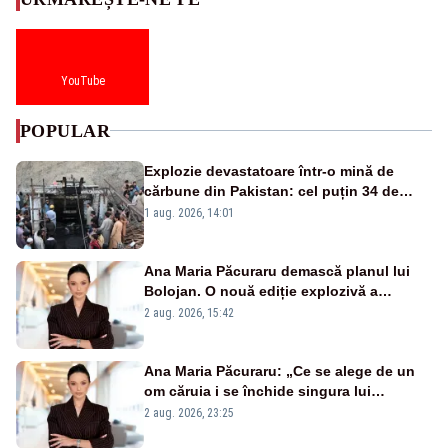
YouTube
POPULAR
Explozie devastatoare într-o mină de
cărbune din Pakistan: cel puțin 34 de
morți - VIDEO
1 aug. 2026, 14:01
Ana Maria Păcuraru demască planul lui
Bolojan. O nouă ediție explozivă a
emisiunii „Miza Zilei” la Realitatea PLUS
2 aug. 2026, 15:42
Ana Maria Păcuraru: „Ce se alege de un
om căruia i se închide singura lui
portiță?”
2 aug. 2026, 23:25