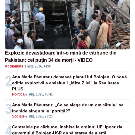
Explozie devastatoare într-o mină de cărbune din
Pakistan: cel puțin 34 de morți - VIDEO
Actualitate
·
1 aug. 2026, 14:01
2
Ana Maria Păcuraru demască planul lui Bolojan. O nouă
ediție explozivă a emisiunii „Miza Zilei” la Realitatea
PLUS
Politica
-
2 aug. 2026, 15:42
3
Ana Maria Păcuraru: „Ce se alege de un om căruia i se
închide singura lui portiță?”
Sociale
-
2 aug. 2026, 23:25
4
Centralele pe cărbune, închise la ordinul UE. Ipocrizia
guvernului Bolojan-USR după starea de alertă