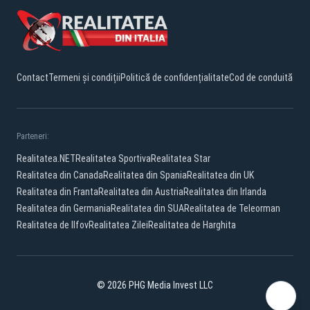
Contact
Termeni și condiții
Politică de confidențialitate
Cod de conduită
Parteneri:
Realitatea.NET
Realitatea Sportiva
Realitatea Star
Realitatea din Canada
Realitatea din Spania
Realitatea din UK
Realitatea din Franta
Realitatea din Austria
Realitatea din Irlanda
Realitatea din Germania
Realitatea din SUA
Realitatea de Teleorman
Realitatea de Ilfov
Realitatea Zilei
Realitatea de Harghita
© 2026 PHG Media Invest LLC
YouTube