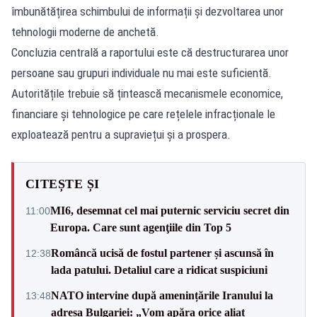
îmbunătățirea schimbului de informații și dezvoltarea unor
tehnologii moderne de anchetă.
Concluzia centrală a raportului este că destructurarea unor
persoane sau grupuri individuale nu mai este suficientă.
Autoritățile trebuie să țintească mecanismele economice,
financiare și tehnologice pe care rețelele infracționale le
exploatează pentru a supraviețui și a prospera.
CITEȘTE ȘI
MI6, desemnat cel mai puternic serviciu secret din
11:00
Europa. Care sunt agenţiile din Top 5
Româncă ucisă de fostul partener și ascunsă în
12:38
lada patului. Detaliul care a ridicat suspiciuni
NATO intervine după amenințările Iranului la
13:48
adresa Bulgariei: „Vom apăra orice aliat