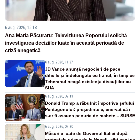
6 aug. 2026, 15:18
Ana Maria Păcuraru: Televiziunea Poporului solicită
investigarea deciziilor luate în această perioadă de
criză enegetică
6 aug. 2026, 11:27
JD Vance anunță negocieri de pace
dificile și îndelungate cu Iranul, în timp ce
Teheranul neagă existența discuțiilor cu
SUA
6 aug. 2026, 09:13
Donald Trump a răbufnit împotriva șefului
Pentagonului: președintele, enervat că i
s-ar fi ascuns penuria de rachete – SURSE
6 aug. 2026, 07:20
Măsurile luate de Guvernul Italiei după
protestele uriașe de la Napoli: câți bani se