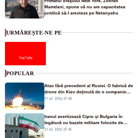
Primarul oraşului New York, Zohran
Mamdani, spune că nu are capacitatea
juridică să-l aresteze pe Netanyahu
URMĂREȘTE-NE PE
YouTube
POPULAR
Atac fără precedent al Rusiei. O fabrică de
drone din Kiev deținută de o companie
americană, distrusă de o rachetă
31 iul. 2026, 07:40
rusească
Iranul avertizează Cipru și Bulgaria în
legătură cu bazele militare folosite de
SUA
31 iul. 2026, 07:45