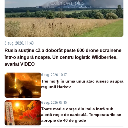
6 aug. 2026, 11:43
Rusia susține că a doborât peste 600 drone ucrainene
într-o singură noapte. Un centru logistic Wildberries,
avariat VIDEO
6 aug. 2026, 10:47
Trei morți în urma unui atac rusesc asupra
regiunii Harkov
6 aug. 2026, 07:15
Toate marile orașe din Italia intră sub
alertă roșie de caniculă. Temperaturile se
apropie de 40 de grade