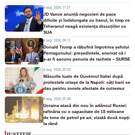
6 aug. 2026, 11:27
JD Vance anunță negocieri de pace
dificile și îndelungate cu Iranul, în timp ce
Teheranul neagă existența discuțiilor cu
SUA
6 aug. 2026, 09:13
Donald Trump a răbufnit împotriva șefului
Pentagonului: președintele, enervat că i
s-ar fi ascuns penuria de rachete – SURSE
6 aug. 2026, 07:20
Măsurile luate de Guvernul Italiei după
protestele uriașe de la Napoli: câți bani se
dau pentru zonele afectate de cutremur
6 aug. 2026, 07:04
Ucraina atacă din nou în adâncul Rusiei:
rafinăria cu o capacitate de 15 milioane
de tone de petrol pe an, vizată două nopți
la rând
JUSTITIE