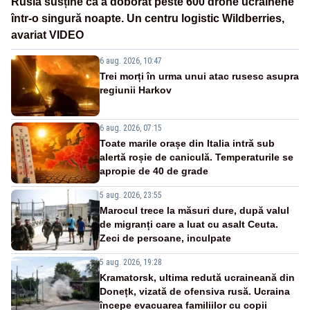
Rusia susține că a doborât peste 600 drone ucrainene
într-o singură noapte. Un centru logistic Wildberries,
avariat VIDEO
6 aug. 2026, 10:47
Trei morți în urma unui atac rusesc asupra
regiunii Harkov
6 aug. 2026, 07:15
Toate marile orașe din Italia intră sub
alertă roșie de caniculă. Temperaturile se
apropie de 40 de grade
5 aug. 2026, 23:55
Marocul trece la măsuri dure, după valul
de migranți care a luat cu asalt Ceuta.
Zeci de persoane, inculpate
5 aug. 2026, 19:28
Kramatorsk, ultima redută ucraineană din
Donețk, vizată de ofensiva rusă. Ucraina
începe evacuarea familiilor cu copii