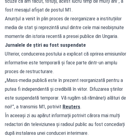
scuze că am făcut, totuşi, acest lucru timp de mulţi ani”, a
fost mesajul afișat de postul M1.
Anunțul a venit în plin proces de reorganizare a instituțiilor
media de stat și reprezintă unul dintre cele mai neobișnuite
momente din istoria recentă a presei publice din Ungaria.
Jurnalele de știri au fost suspendate
Ulterior, conducerea postului a explicat că oprirea emisiunilor
informative este temporară și face parte dintr-un amplu
proces de restructurare.
„Mass-media publică este în prezent reorganizată pentru a
putea fi independentă şi credibilă în viitor. Difuzarea ştirilor
este suspendată temporar. Vă rugăm să rămâneţi alături de
noi!”, a transmis M1, potrivit
Reuters
.
În aceeași zi au apărut informații potrivit cărora mai mulți
redactori din televiziunea și radioul public au fost concediați
după instalarea unei conduceri interimare.