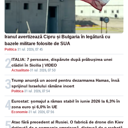
Iranul avertizează Cipru și Bulgaria în legătură cu
bazele militare folosite de SUA
Politica
·
31 iul. 2026, 07:45
2
ITALIA: 7 persoane, dispărute după prăbușirea unei
clădiri în Sicilia | VIDEO
Actualitate
-
31 iul. 2026, 07:50
3
Trump anunță un acord pentru dezarmarea Hamas, însă
sprijinul Israelului rămâne incert
Politica
-
31 iul. 2026, 07:54
4
Eurostat: șomajul a rămas stabil în iunie 2026 la 6,3% în
zona euro și 6,0% în UE
Economie
-
31 iul. 2026, 07:56
5
Atac fără precedent al Rusiei. O fabrică de drone din Kiev
deținută de o companie americană, distrusă de o rachetă