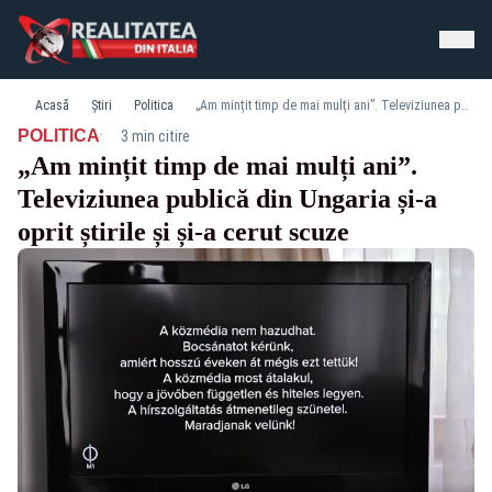
Acasă
Știri
Politica
„Am mințit timp de mai mulți ani”. Televiziunea publică din Ungaria și-a oprit știrile și și-a cerut scuze
·
POLITICA
3 min citire
„Am mințit timp de mai mulți ani”.
Televiziunea publică din Ungaria și-a
oprit știrile și și-a cerut scuze