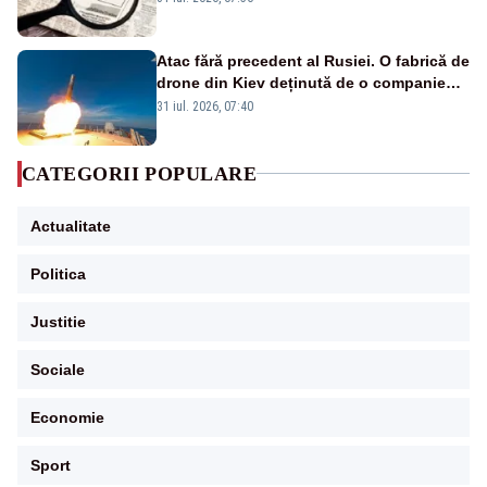
Atac fără precedent al Rusiei. O fabrică de
drone din Kiev deținută de o companie
americană, distrusă de o rachetă
31 iul. 2026, 07:40
rusească
CATEGORII POPULARE
Actualitate
Politica
Justitie
Sociale
Economie
Sport