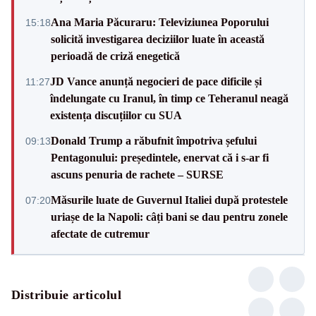
Ana Maria Păcuraru: Televiziunea Poporului
15:18
solicită investigarea deciziilor luate în această
perioadă de criză enegetică
JD Vance anunță negocieri de pace dificile și
11:27
îndelungate cu Iranul, în timp ce Teheranul neagă
existența discuțiilor cu SUA
Donald Trump a răbufnit împotriva șefului
09:13
Pentagonului: președintele, enervat că i s-ar fi
ascuns penuria de rachete – SURSE
Măsurile luate de Guvernul Italiei după protestele
07:20
uriașe de la Napoli: câți bani se dau pentru zonele
afectate de cutremur
Distribuie articolul