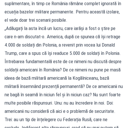
suplimentare, în timp ce România rămâne complet ignorată în
ecuația bazelor militare permanente. Pentru această izolare,
el vede doar trei scenarii posibile.
„Adăugați la asta încă un lucru, care iarăși a fost o știre pe
care n-am discutat-o. America, după ce spunea că își retrage
4.000 de soldați din Polonia, a revenit prin vocea lui Donald
Trump, care a spus că își readuce 5.000 de soldați în Polonia.
Întrebarea fundamentală este de ce nimeni nu discută despre
soldații americani în România? De ce nimeni nu pune pe masă
ideea de bază militară americană la Kogălniceanu, bază
militară însemnând prezență permanentă? De ce americanii nu
ne bagă în seamă în niciun fel și în niciun caz? Nu sunt foarte
multe posibile răspunsuri. Unu: nu au încredere în noi. Doi:
americanii nu consideră că aici e o problemă de securitate.
Trei: au un tip de înțelegere cu Federația Rusă, care ne
exclude. Indiferent alte răspunsuri, cred că nu mai putem să