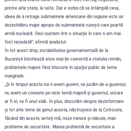
printre alte state, la Ialta. Dar e vorba că se întâmplă ceva,
ideea de a retrage submarinele americane din regiune este un
dezechilibru major apropo de submarinele rusești care poartă
armă nucleară. Deci suntem într-o situație în care n-am mai
fost niciodată”, afirmă analistul.
În tot acest timp, instabilitatea guvernamentală de la
București blochează orice reacție coerentă a statului român,
problemele majore fiind înlocuite în spațiul public de teme
marginale.
„Și în timpul acesta noi n-avem guvern, ne jucăm de-a guvernul,
nu avem un consens pe nicio temă majoră și guvernul, oricare
ar fi el, va fi unul slab. În plus, discutăm despre dezinformare
și tot alte teme de genul acesta, năstrușnicii de la Cotroceni,
făcând din aceste, iertați-mă, mize minore și ridicole, mari
probleme de securitate. Marea problemă de securitate a