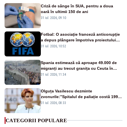
Criză de sânge în SUA, pentru a doua
oară în ultimii 150 de ani
31 iul. 2026, 09:10
Fotbal: O asociaţie franceză anticorupţie
a depus plângere împotriva proiectului
FIFA
31 iul. 2026, 10:52
Spania estimează că aproape 49.000 de
migranți au trecut granița cu Ceuta în
ultimele 24 de ore. Bilanțul morților a
31 iul. 2026, 11:34
ajuns la 19
Olguța Vasilescu dezminte
zvonurile:”Spitalul de paliație costă 199
de milioane de euro, nu 500 de milioane”
31 iul. 2026, 08:33
CATEGORII POPULARE