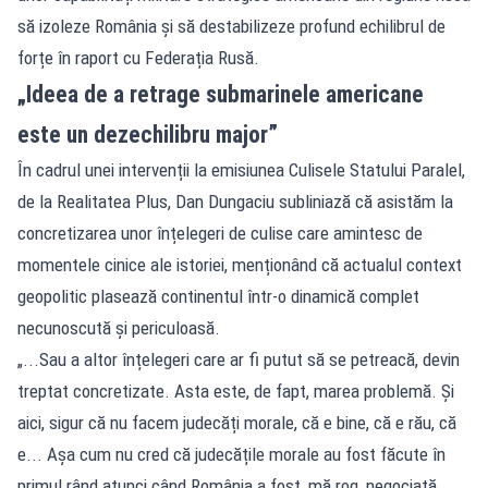
să izoleze România și să destabilizeze profund echilibrul de
forțe în raport cu Federația Rusă.
„Ideea de a retrage submarinele americane
este un dezechilibru major”
În cadrul unei intervenții la emisiunea Culisele Statului Paralel,
de la Realitatea Plus, Dan Dungaciu subliniază că asistăm la
concretizarea unor înțelegeri de culise care amintesc de
momentele cinice ale istoriei, menționând că actualul context
geopolitic plasează continentul într-o dinamică complet
necunoscută și periculoasă.
„...Sau a altor înțelegeri care ar fi putut să se petreacă, devin
treptat concretizate. Asta este, de fapt, marea problemă. Și
aici, sigur că nu facem judecăți morale, că e bine, că e rău, că
e... Așa cum nu cred că judecățile morale au fost făcute în
primul rând atunci când România a fost, mă rog, negociată,