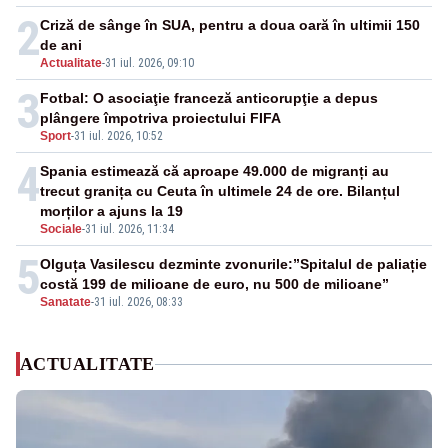
2
Criză de sânge în SUA, pentru a doua oară în ultimii 150
de ani
Actualitate
-
31 iul. 2026, 09:10
3
Fotbal: O asociaţie franceză anticorupţie a depus
plângere împotriva proiectului FIFA
Sport
-
31 iul. 2026, 10:52
4
Spania estimează că aproape 49.000 de migranți au
trecut granița cu Ceuta în ultimele 24 de ore. Bilanțul
morților a ajuns la 19
Sociale
-
31 iul. 2026, 11:34
5
Olguța Vasilescu dezminte zvonurile:”Spitalul de paliație
costă 199 de milioane de euro, nu 500 de milioane”
Sanatate
-
31 iul. 2026, 08:33
ACTUALITATE