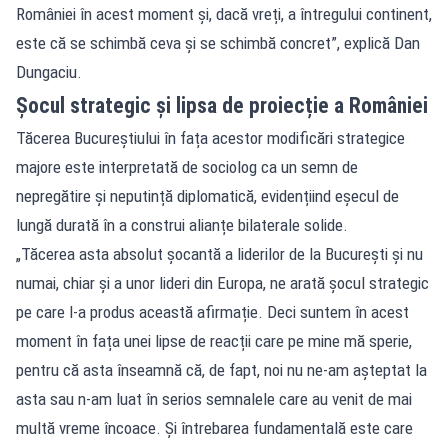
României în acest moment și, dacă vreți, a întregului continent,
este că se schimbă ceva și se schimbă concret”, explică Dan
Dungaciu.
Șocul strategic și lipsa de proiecție a României
Tăcerea Bucureștiului în fața acestor modificări strategice
majore este interpretată de sociolog ca un semn de
nepregătire și neputință diplomatică, evidențiind eșecul de
lungă durată în a construi alianțe bilaterale solide.
„Tăcerea asta absolut șocantă a liderilor de la București și nu
numai, chiar și a unor lideri din Europa, ne arată șocul strategic
pe care l-a produs această afirmație. Deci suntem în acest
moment în fața unei lipse de reacții care pe mine mă sperie,
pentru că asta înseamnă că, de fapt, noi nu ne-am așteptat la
asta sau n-am luat în serios semnalele care au venit de mai
multă vreme încoace. Și întrebarea fundamentală este care