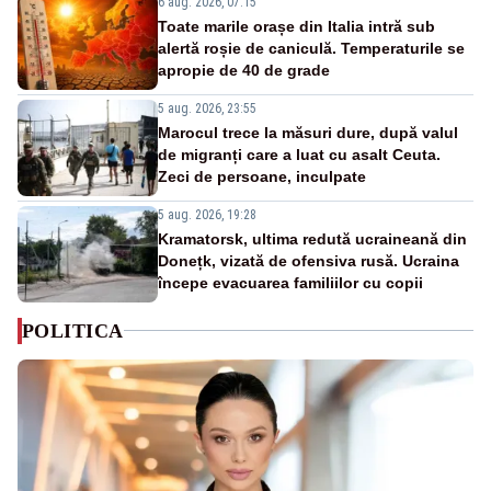
6 aug. 2026, 07:15
Toate marile orașe din Italia intră sub
alertă roșie de caniculă. Temperaturile se
apropie de 40 de grade
5 aug. 2026, 23:55
Marocul trece la măsuri dure, după valul
de migranți care a luat cu asalt Ceuta.
Zeci de persoane, inculpate
5 aug. 2026, 19:28
Kramatorsk, ultima redută ucraineană din
Donețk, vizată de ofensiva rusă. Ucraina
începe evacuarea familiilor cu copii
POLITICA