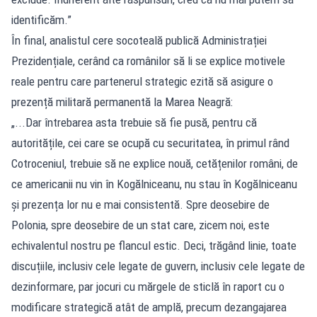
identificăm.”
În final, analistul cere socoteală publică Administrației
Prezidențiale, cerând ca românilor să li se explice motivele
reale pentru care partenerul strategic ezită să asigure o
prezență militară permanentă la Marea Neagră:
„...Dar întrebarea asta trebuie să fie pusă, pentru că
autoritățile, cei care se ocupă cu securitatea, în primul rând
Cotroceniul, trebuie să ne explice nouă, cetățenilor români, de
ce americanii nu vin în Kogălniceanu, nu stau în Kogălniceanu
și prezența lor nu e mai consistentă. Spre deosebire de
Polonia, spre deosebire de un stat care, zicem noi, este
echivalentul nostru pe flancul estic. Deci, trăgând linie, toate
discuțiile, inclusiv cele legate de guvern, inclusiv cele legate de
dezinformare, par jocuri cu mărgele de sticlă în raport cu o
modificare strategică atât de amplă, precum dezangajarea