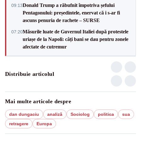
Donald Trump a răbufnit împotriva șefului
09:13
Pentagonului: președintele, enervat că i s-ar fi
ascuns penuria de rachete – SURSE
Măsurile luate de Guvernul Italiei după protestele
07:20
uriașe de la Napoli: câți bani se dau pentru zonele
afectate de cutremur
Distribuie articolul
Mai multe articole despre
dan dungaciu
analiză
Sociolog
politica
sua
retragere
Europa