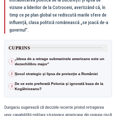
viziune a liderilor de la Cotroceni, avertizând că, în
timp ce pe plan global se rediscută marile sfere de
influență, clasa politică românească „se joacă de-a
guvernul”.
CUPRINS
„Ideea de a retrage submarinele americane este un
1
dezechilibru major”
Șocul strategic și lipsa de proiecție a României
2
De ce este preferată Polonia și ignorată baza de la
3
Kogălniceanu?
Dungaciu sugerează că deciziile recente privind retragerea
unor capabilități militare strategice americane din regiune riscă