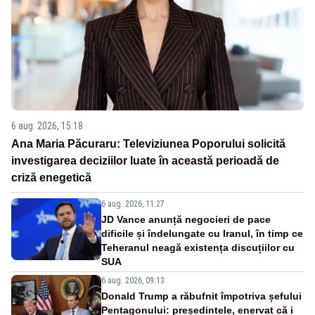
6 aug. 2026, 15:18
Ana Maria Păcuraru: Televiziunea Poporului solicită
investigarea deciziilor luate în această perioadă de
criză enegetică
6 aug. 2026, 11:27
JD Vance anunță negocieri de pace
dificile și îndelungate cu Iranul, în timp ce
Teheranul neagă existența discuțiilor cu
SUA
6 aug. 2026, 09:13
Donald Trump a răbufnit împotriva șefului
Pentagonului: președintele, enervat că i