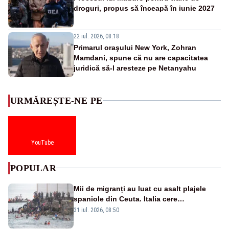
droguri, propus să înceapă în iunie 2027
22 iul. 2026, 08:18
Primarul oraşului New York, Zohran
Mamdani, spune că nu are capacitatea
juridică să-l aresteze pe Netanyahu
URMĂREȘTE-NE PE
YouTube
POPULAR
Mii de migranți au luat cu asalt plajele
spaniole din Ceuta. Italia cere
suspendarea Spaniei din Schengen
31 iul. 2026, 08:50