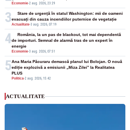
Economie
-
2 aug. 2026, 23:29
3
Stare de urgență în statul Washington: mii de oameni
evacuați din cauza incendiilor puternice de vegetație
Actualitate
-
3 aug. 2026, 07:19
4
România, la un pas de blackout, tot mai dependentă
de importuri. Semnal de alarmă tras de un expert în
energie
Economie
-
3 aug. 2026, 07:51
5
Ana Maria Păcuraru demască planul lui Bolojan. O nouă
ediție explozivă a emisiunii „Miza Zilei” la Realitatea
PLUS
Politica
-
2 aug. 2026, 15:42
ACTUALITATE