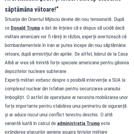
săptămâna viitoare!”
Situația din Orientul Mijlociu devine din nou tensionată. După
ce
Donald Trump
a dat de înțeles că e dispus să ucidă dacă
militarii americani vor fi răniți în război, experții avertizează că
bombardamentele în Iran ar putea începe din nou săptămâna
viitoare, după armistițiul din aprilie. De altfel, liderul de la Casa
Albă ar vrea să trimită forțe speciale americane pentru găsirea
depozitelor nucleare subterane.
Experții militari vorbesc despre o posibilă intervenție a SUA la
complexul nuclear din Isfahan pentru securizarea uraniului
îmbogățit. O astfel de operațiune ar necesita mobilizarea unor
forțe importante pentru stabilirea unui perimetru de siguranță
și ar aduce riscul unui conflict terestru deschis. O altă
variantă luată în calcul de
administrația Trump
este
extinderea atacurilor aeriene asupra țintelor militare