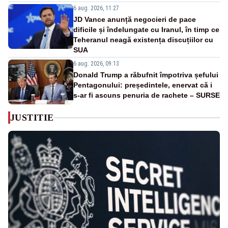
6 aug. 2026, 11:27
JD Vance anunță negocieri de pace
dificile și îndelungate cu Iranul, în timp ce
Teheranul neagă existența discuțiilor cu
SUA
6 aug. 2026, 09:13
Donald Trump a răbufnit împotriva șefului
Pentagonului: președintele, enervat că i
s-ar fi ascuns penuria de rachete – SURSE
JUSTITIE