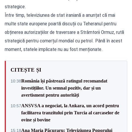
strategice.
Între timp, televiziunea de stat iraniană a anunțat că mai
multe state europene poartă discuții cu Teheranul pentru
obținerea autorizațiilor de traversare a Strâmtorii Ormuz, rută
strategică pentru comerțul mondial cu petrol. Până în acest
moment, statele implicate nu au fost menționate.
CITEȘTE ȘI
România își păstrează ratingul recomandat
10:38
investițiilor. Un semnal pozitiv, dar și un
avertisment pentru autorități
ANSVSA a negociat, la Ankara, un acord pentru
10:57
facilitarea tranzitului prin Turcia al carcaselor de
ovine și bovine
Ana Maria Păcuraru: Televiziunea Poporului
15:18