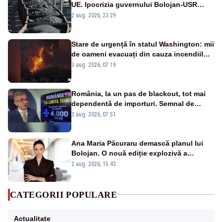
UE. Ipocrizia guvernului Bolojan-USR
după starea de alertă
2 aug. 2026, 23:29
Stare de urgență în statul Washington: mii
de oameni evacuați din cauza incendiilor
puternice de vegetație
3 aug. 2026, 07:19
România, la un pas de blackout, tot mai
dependentă de importuri. Semnal de
alarmă tras de un expert în energie
3 aug. 2026, 07:51
Ana Maria Păcuraru demască planul lui
Bolojan. O nouă ediție explozivă a
emisiunii „Miza Zilei” la Realitatea PLUS
2 aug. 2026, 15:42
CATEGORII POPULARE
Actualitate