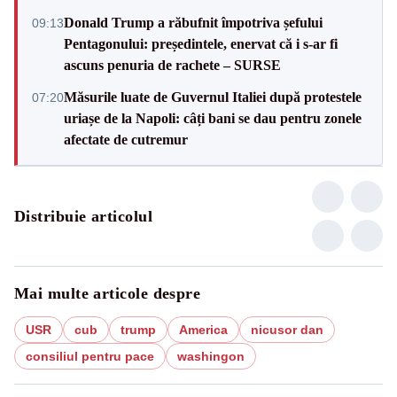
Donald Trump a răbufnit împotriva șefului
09:13
Pentagonului: președintele, enervat că i s-ar fi
ascuns penuria de rachete – SURSE
Măsurile luate de Guvernul Italiei după protestele
07:20
uriașe de la Napoli: câți bani se dau pentru zonele
afectate de cutremur
Distribuie articolul
Mai multe articole despre
USR
cub
trump
America
nicusor dan
consiliul pentru pace
washingon