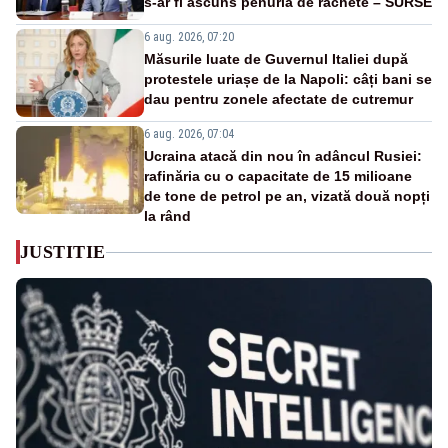
s-ar fi ascuns penuria de rachete – SURSE
6 aug. 2026, 07:20
Măsurile luate de Guvernul Italiei după
protestele uriașe de la Napoli: câți bani se
dau pentru zonele afectate de cutremur
6 aug. 2026, 07:04
Ucraina atacă din nou în adâncul Rusiei:
rafinăria cu o capacitate de 15 milioane
de tone de petrol pe an, vizată două nopți
la rând
JUSTITIE