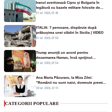
Iranul avertizează Cipru și Bulgaria în
legătură cu bazele militare folosite de
SUA
31 iul. 2026, 07:45
ITALIA: 7 persoane, dispărute după
prăbușirea unei clădiri în Sicilia | VIDEO
31 iul. 2026, 07:50
Trump anunță un acord pentru
dezarmarea Hamas, însă sprijinul
Israelului rămâne incert
31 iul. 2026, 07:54
Ana Maria Păcuraru, la Miza Zilei:
”Românii nu sunt naivi, domnule premier
Bolojan”
30 iul. 2026, 22:15
CATEGORII POPULARE