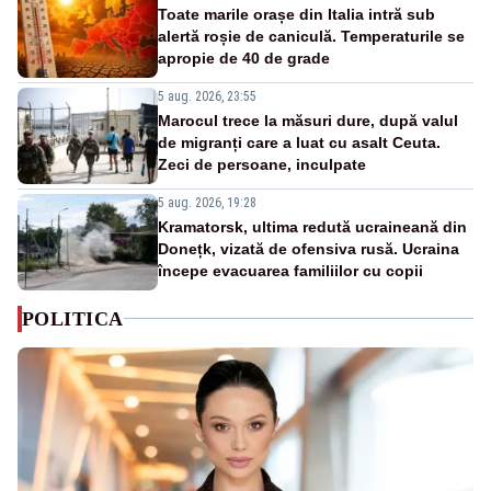
Toate marile orașe din Italia intră sub
alertă roșie de caniculă. Temperaturile se
apropie de 40 de grade
5 aug. 2026, 23:55
Marocul trece la măsuri dure, după valul
de migranți care a luat cu asalt Ceuta.
Zeci de persoane, inculpate
5 aug. 2026, 19:28
Kramatorsk, ultima redută ucraineană din
Donețk, vizată de ofensiva rusă. Ucraina
începe evacuarea familiilor cu copii
POLITICA