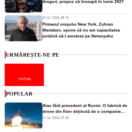
droguri, propus să înceapă în iunie 2027
22 iul. 2026, 08:18
Primarul oraşului New York, Zohran
Mamdani, spune că nu are capacitatea
juridică să-l aresteze pe Netanyahu
URMĂREȘTE-NE PE
YouTube
POPULAR
Atac fără precedent al Rusiei. O fabrică de
drone din Kiev deținută de o companie
americană, distrusă de o rachetă
31 iul. 2026, 07:40
rusească