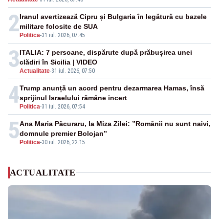
rachetă rusească
2
Iranul avertizează Cipru și Bulgaria în legătură cu bazele
militare folosite de SUA
Politica
-
31 iul. 2026, 07:45
3
ITALIA: 7 persoane, dispărute după prăbușirea unei
clădiri în Sicilia | VIDEO
Actualitate
-
31 iul. 2026, 07:50
4
Trump anunță un acord pentru dezarmarea Hamas, însă
sprijinul Israelului rămâne incert
Politica
-
31 iul. 2026, 07:54
5
Ana Maria Păcuraru, la Miza Zilei: ”Românii nu sunt naivi,
domnule premier Bolojan”
Politica
-
30 iul. 2026, 22:15
ACTUALITATE