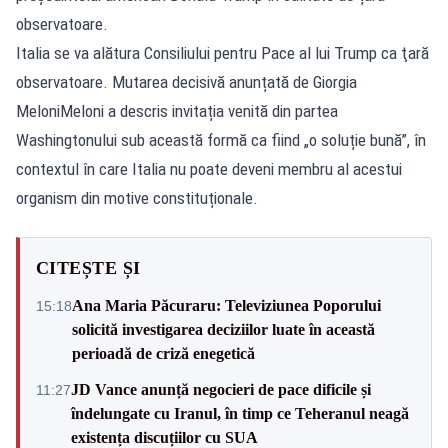
observatoare.
Italia se va alătura Consiliului pentru Pace al lui Trump ca ţară
observatoare. Mutarea decisivă anunțată de Giorgia
MeloniMeloni a descris invitația venită din partea
Washingtonului sub această formă ca fiind „o soluție bună”, în
contextul în care Italia nu poate deveni membru al acestui
organism din motive constituționale.
CITEȘTE ȘI
Ana Maria Păcuraru: Televiziunea Poporului
15:18
solicită investigarea deciziilor luate în această
perioadă de criză enegetică
JD Vance anunță negocieri de pace dificile și
11:27
îndelungate cu Iranul, în timp ce Teheranul neagă
existența discuțiilor cu SUA