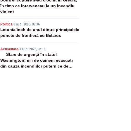
3
în timp ce interveneau la un incendiu
violent
4
Politica
-
3 aug. 2026, 08:36
Letonia închide unul dintre principalele
puncte de frontieră cu Belarus
5
Actualitate
-
3 aug. 2026, 07:19
Stare de urgență în statul
Washington: mii de oameni evacuați
din cauza incendiilor puternice de
vegetație