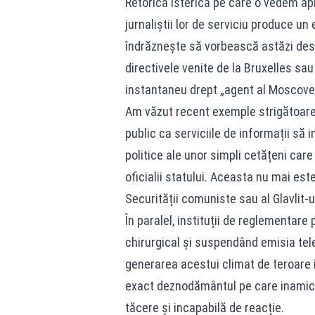
Retorica isterică pe care o vedem apl
jurnaliștii lor de serviciu produce un
îndrăznește să vorbească astăzi desp
directivele venite de la Bruxelles sa
instantaneu drept „agent al Moscovei”
Am văzut recent exemple strigătoare la
public ca serviciile de informații să 
politice ale unor simpli cetățeni car
oficialii statului. Aceasta nu mai este
Securității comuniste sau al Glavlit-ul
În paralel, instituții de reglementar
chirurgical și suspendând emisia telev
generarea acestui climat de teroare i
exact deznodământul pe care inamicii
tăcere și incapabilă de reacție.