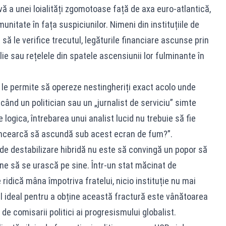
ă a unei loialități zgomotoase față de axa euro-atlantică,
nitate în fața suspiciunilor. Nimeni din instituțiile de
să le verifice trecutul, legăturile financiare ascunse prin
ilie sau rețelele din spatele ascensiunii lor fulminante în
le permite să opereze nestingheriți exact acolo unde
 când un politician sau un „jurnalist de serviciu” simte
logica, întrebarea unui analist lucid nu trebuie să fie
 încearcă să ascundă sub acest ecran de fum?”.
 de destabilizare hibridă nu este să convingă un popor să
mine să se urască pe sine. Într-un stat măcinat de
ridică mâna împotriva fratelui, nicio instituție nu mai
l ideal pentru a obține această fractură este vânătoarea
 de comisarii politici ai progresismului globalist.