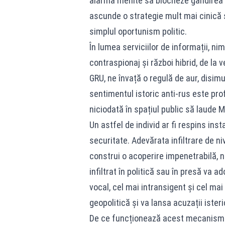
alarmă menite să blocheze gândirea cr
ascunde o strategie mult mai cinică
simplul oportunism politic.
În lumea serviciilor de informații, n
contraspionaj și război hibrid, de la
GRU, ne învață o regulă de aur, disim
sentimentul istoric anti-rus este prof
niciodată în spațiul public să laude 
Un astfel de individ ar fi respins ins
securitate. Adevărata infiltrare de ni
construi o acoperire impenetrabilă, n
infiltrat în politică sau în presă va a
vocal, cel mai intransigent și cel mai r
geopolitică și va lansa acuzații isteri
De ce funcționează acest mecanism? 