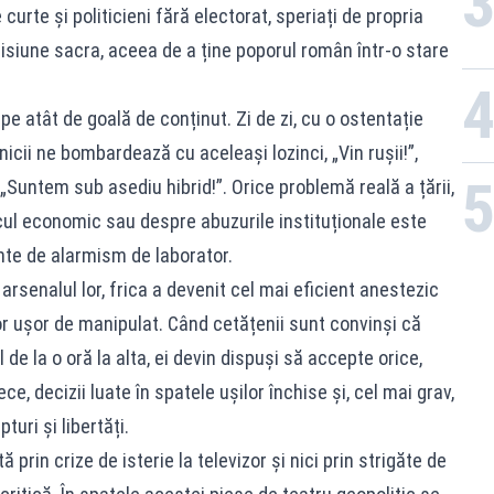
 curte și politicieni fără electorat, speriați de propria
isiune sacra, aceea de a ține poporul român într-o stare
 pe atât de goală de conținut. Zi de zi, cu o ostentație
nicii ne bombardează cu aceleași lozinci, „Vin rușii!”,
, „Suntem sub asediu hibrid!”. Orice problemă reală a țării,
ul economic sau despre abuzurile instituționale este
te de alarmism de laborator.
arsenalul lor, frica a devenit cel mai eficient anestezic
or ușor de manipulat. Când cetățenii sunt convinși că
 de la o oră la alta, ei devin dispuși să accepte orice,
e, decizii luate în spatele ușilor închise și, cel mai grav,
uri și libertăți.
prin crize de isterie la televizor și nici prin strigăte de