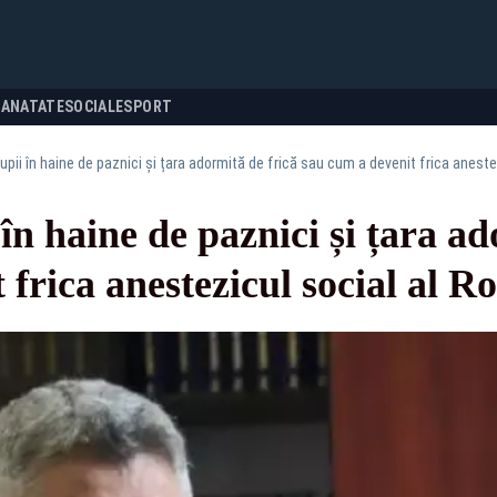
SANATATE
SOCIALE
SPORT
Lupii în haine de paznici și țara adormită de frică sau cum a devenit frica aneste
în haine de paznici și țara ad
 frica anestezicul social al R