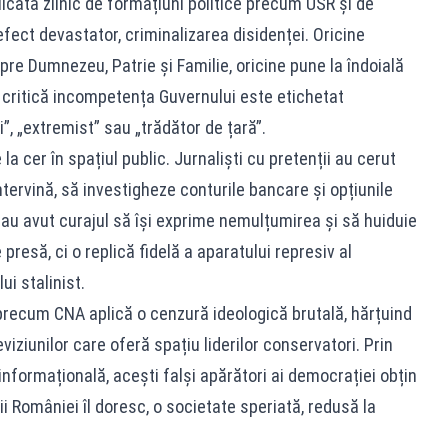
icată zilnic de formațiuni politice precum USR și de
 efect devastator, criminalizarea disidenței. Oricine
re Dumnezeu, Patrie și Familie, oricine pune la îndoială
u critică incompetența Guvernului este etichetat
, „extremist” sau „trădător de țară”.
 cer în spațiul public. Jurnaliști cu pretenții au cerut
intervină, să investigheze conturile bancare și opțiunile
e au avut curajul să își exprime nemulțumirea și să huiduie
 presă, ci o replică fidelă a aparatului represiv al
ui stalinist.
e precum CNA aplică o cenzură ideologică brutală, hărțuind
iziunilor care oferă spațiu liderilor conservatori. Prin
nformațională, acești falși apărători ai democrației obțin
 României îl doresc, o societate speriată, redusă la