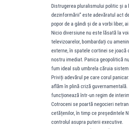
Distrugerea pluralismului politic și a
dezinformării” este adevăratul act de
popor de a gândi și de a vorbi liber, a
Nicio diversiune nu este lăsată la voia
televizoarelor, bombardați cu ameninț
externe, în spatele cortinei se joacă 
nostru imediat. Panica geopolitică n
fum ideal sub umbrela căruia sistemul 
Priviți adevărul pe care corul panicar
aflăm în plină criză guvernamentală. 
funcționează într-un regim de interima
Cotroceni se poartă negocieri netrans
cetățenilor, în timp ce președintele
controlul asupra puterii executive.