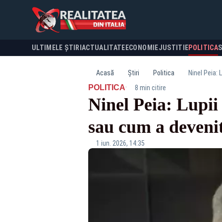
ULTIMELE ȘTIRI
ACTUALITATE
ECONOMIE
JUSTITIE
POLITICA
Acasă
Știri
Politica
Ninel Peia: 
·
POLITICA
8 min citire
Ninel Peia: Lupii 
sau cum a devenit
1 iun. 2026, 14:35