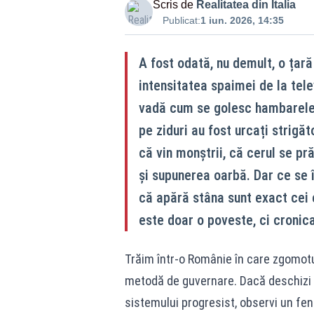
Scris de
Realitatea din Italia
Publicat:
1 iun. 2026, 14:35
A fost odată, nu demult, o țară
intensitatea spaimei de la tele
vadă cum se golesc hambarele ș
pe ziduri au fost urcați strigăt
că vin monștrii, că cerul se p
și supunerea oarbă. Dar ce se 
că apără stâna sunt exact cei 
este doar o poveste, ci cronic
Trăim într-o Românie în care zgomotul
metodă de guvernare. Dacă deschizi as
sistemului progresist, observi un fen