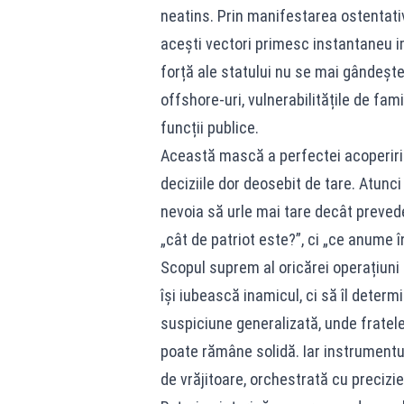
neatins. Prin manifestarea ostentativ
acești vectori primesc instantaneu imu
forță ale statului nu se mai gândește 
offshore-uri, vulnerabilitățile de fam
funcții publice.
Această mască a perfectei acoperiri 
deciziile dor deosebit de tare. Atunci
nevoia să urle mai tare decât prevede 
„cât de patriot este?”, ci „ce anume
Scopul suprem al oricărei operațiuni
își iubească inamicul, ci să îl deter
suspiciune generalizată, unde fratele 
poate rămâne solidă. Iar instrumentu
de vrăjitoare, orchestrată cu precizie