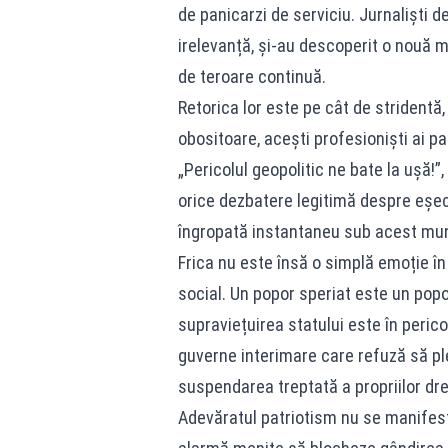
de panicarzi de serviciu. Jurnaliști de
irelevanță, și-au descoperit o nouă m
de teroare continuă.
Retorica lor este pe cât de stridentă,
obositoare, acești profesioniști ai pa
„Pericolul geopolitic ne bate la ușă!”
orice dezbatere legitimă despre eșec
îngropată instantaneu sub acest mun
Frica nu este însă o simplă emoție în 
social. Un popor speriat este un pop
supraviețuirea statului este în pericol
guverne interimare care refuză să plec
suspendarea treptată a propriilor drept
Adevăratul patriotism nu se manifestă 