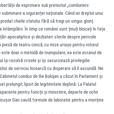
 libertății de exprimare sub pretextul „combaterii
 subminare a siguranței naționale. Când iei dreptul unui
i predat cheile statului fără să tragi un singur glonț.
 întâmplării. În timp ce românii sunt ținuți blocați în fața
ări apocaliptice și dezbateri sterile despre pericole
o piesă de teatru cinică, cu mize uriașe pentru viitorul
u este doar o metodă de manipulare, ea este ecranul de
își rezolvă crizele și își securizează privilegiile.
zilor de serviciu încearcă cu disperare să îl ascundă. Ne
Cabinetul condus de Ilie Bolojan a căzut în Parlament și
t prelungit, lipsit de legitimitate deplină. La Palatul
parente pentru funcții și ministere, departe de ochii
 Nicușor Dan caută formule de laborator pentru a menține