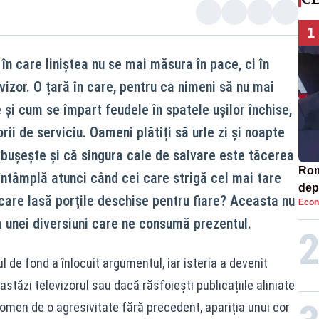
1
 în care liniștea nu se mai măsura în pace, ci în
vizor. O țară în care, pentru ca nimeni să nu mai
i cum se împart feudele în spatele ușilor închise,
orii de serviciu. Oameni plătiți să urle zi și noapte
răbușește și că singura cale de salvare este tăcerea
Rom
întâmplă atunci când cei care strigă cel mai tare
dep
care lasă porțile deschise pentru fiare? Aceasta nu
Econ
ala
a unei diversiuni care ne consumă prezentul.
 de fond a înlocuit argumentul, iar isteria a devenit
tăzi televizorul sau dacă răsfoiești publicațiile aliniate
omen de o agresivitate fără precedent, apariția unui cor