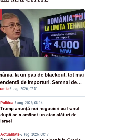
ânia, la un pas de blackout, tot mai
endentă de importuri. Semnal de
omie
·
3 aug. 2026, 07:51
rmă tras de un expert în energie
2
Politica
-
3 aug. 2026, 08:14
Trump anunță noi negocieri cu Iranul,
după ce a amânat un atac alături de
Israel
Actualitate
-
3 aug. 2026, 08:17
Două elicoptere s-au ciocnit în Grecia,