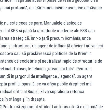
itică. În spatele acestei piese de teatru geopolitic se
 și mai profundă, ale cărei mecanisme ascunse depășesc
imic nu este ceea ce pare. Manualele clasice de
 vechiul KGB și până la structurile moderne ale FSB sau
ularea strategică. Într-o țară precum România, unde
und și structural, un agent de influență eficient nu va ieși
Moscova sau să proslăvească politicile de la Kremlin.
tantaneu de societate și neutralizat rapid de structurile de
vel înalt folosește tehnica „steagului fals”. Pentru a
umită în jargonul de intelligence „legendă”, un agent
dopta profilul opus. El se va afișa public drept cel mai
adical critic al Rusiei. El va supralicita retorica
ce în stânga și în dreapta.
Pentru că zgomotul strident anti-rus oferă o diplomă de