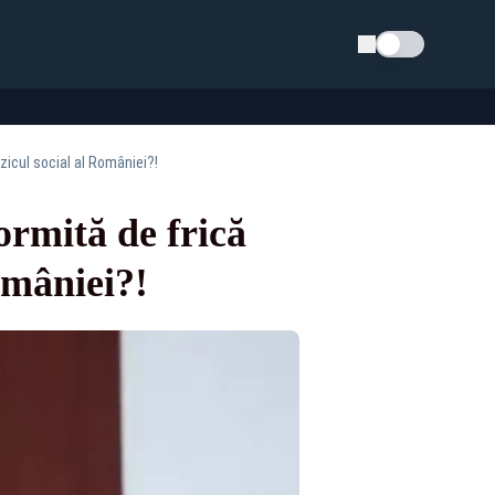
Schimba tema
zicul social al României?!
ormită de frică
omâniei?!