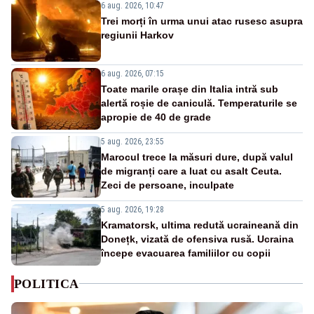
6 aug. 2026, 10:47
Trei morți în urma unui atac rusesc asupra
regiunii Harkov
6 aug. 2026, 07:15
Toate marile orașe din Italia intră sub
alertă roșie de caniculă. Temperaturile se
apropie de 40 de grade
5 aug. 2026, 23:55
Marocul trece la măsuri dure, după valul
de migranți care a luat cu asalt Ceuta.
Zeci de persoane, inculpate
5 aug. 2026, 19:28
Kramatorsk, ultima redută ucraineană din
Donețk, vizată de ofensiva rusă. Ucraina
începe evacuarea familiilor cu copii
POLITICA