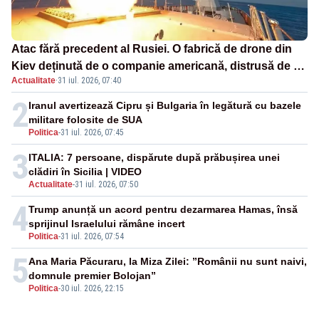
Atac fără precedent al Rusiei. O fabrică de drone din
Kiev deținută de o companie americană, distrusă de o
Actualitate
·
31 iul. 2026, 07:40
rachetă rusească
2
Iranul avertizează Cipru și Bulgaria în legătură cu bazele
militare folosite de SUA
Politica
-
31 iul. 2026, 07:45
3
ITALIA: 7 persoane, dispărute după prăbușirea unei
clădiri în Sicilia | VIDEO
Actualitate
-
31 iul. 2026, 07:50
4
Trump anunță un acord pentru dezarmarea Hamas, însă
sprijinul Israelului rămâne incert
Politica
-
31 iul. 2026, 07:54
5
Ana Maria Păcuraru, la Miza Zilei: ”Românii nu sunt naivi,
domnule premier Bolojan”
Politica
-
30 iul. 2026, 22:15