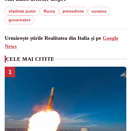
vladimir putin
Rusia
presedinte
ucraina
guvernator
Urmărește știrile Realitatea din Italia și pe
Google
News
CELE MAI CITITE
1