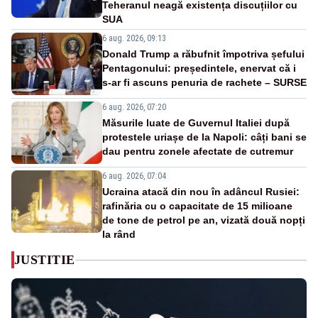
Teheranul neagă existența discuțiilor cu
SUA
6 aug. 2026, 09:13
Donald Trump a răbufnit împotriva șefului
Pentagonului: președintele, enervat că i
s-ar fi ascuns penuria de rachete – SURSE
6 aug. 2026, 07:20
Măsurile luate de Guvernul Italiei după
protestele uriașe de la Napoli: câți bani se
dau pentru zonele afectate de cutremur
6 aug. 2026, 07:04
Ucraina atacă din nou în adâncul Rusiei:
rafinăria cu o capacitate de 15 milioane
de tone de petrol pe an, vizată două nopți
la rând
JUSTITIE