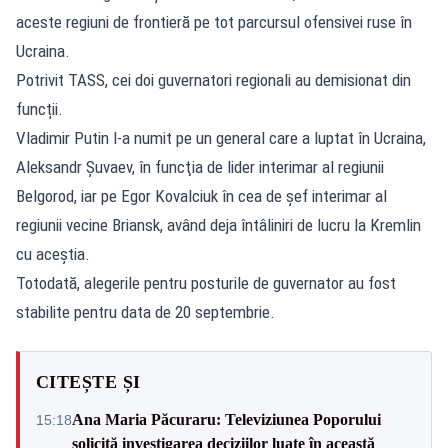
aceste regiuni de frontieră pe tot parcursul ofensivei ruse în
Ucraina.
Potrivit TASS, cei doi guvernatori regionali au demisionat din
funcții.
Vladimir Putin l-a numit pe un general care a luptat în Ucraina,
Aleksandr Şuvaev, în funcţia de lider interimar al regiunii
Belgorod, iar pe Egor Kovalciuk în cea de şef interimar al
regiunii vecine Briansk, având deja întâliniri de lucru la Kremlin
cu aceștia.
Totodată, alegerile pentru posturile de guvernator au fost
stabilite pentru data de 20 septembrie.
CITEȘTE ȘI
Ana Maria Păcuraru: Televiziunea Poporului
15:18
solicită investigarea deciziilor luate în această