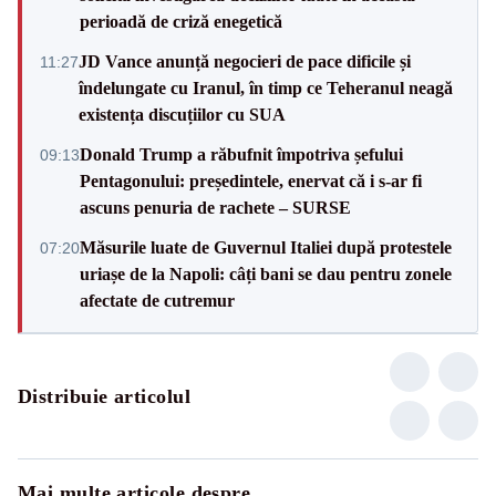
perioadă de criză enegetică
JD Vance anunță negocieri de pace dificile și
11:27
îndelungate cu Iranul, în timp ce Teheranul neagă
existența discuțiilor cu SUA
Donald Trump a răbufnit împotriva șefului
09:13
Pentagonului: președintele, enervat că i s-ar fi
ascuns penuria de rachete – SURSE
Măsurile luate de Guvernul Italiei după protestele
07:20
uriașe de la Napoli: câți bani se dau pentru zonele
afectate de cutremur
Distribuie articolul
Mai multe articole despre