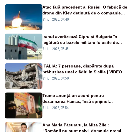
Atac fără precedent al Rusiei. O fabrică de
drone din Kiev deținută de o companie
americană, distrusă de o rachetă
31 iul. 2026, 07:40
rusească
Iranul avertizează Cipru și Bulgaria în
legătură cu bazele militare folosite de
SUA
31 iul. 2026, 07:45
ITALIA: 7 persoane, dispărute după
prăbușirea unei clădiri în Sicilia | VIDEO
31 iul. 2026, 07:50
Trump anunță un acord pentru
dezarmarea Hamas, însă sprijinul
Israelului rămâne incert
31 iul. 2026, 07:54
Ana Maria Păcuraru, la Miza Zilei:
”Românii nu sunt naivi, domnule premier