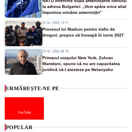
NATO intervine după amenințările Iranului
la adresa Bulgariei: „Vom apăra orice aliat
împotriva oricărei amenințări”
22 iul. 2026, 10:11
Procesul lui Maduro pentru trafic de
droguri, propus să înceapă în iunie 2027
22 iul. 2026, 08:18
Primarul oraşului New York, Zohran
Mamdani, spune că nu are capacitatea
juridică să-l aresteze pe Netanyahu
URMĂREȘTE-NE PE
YouTube
POPULAR