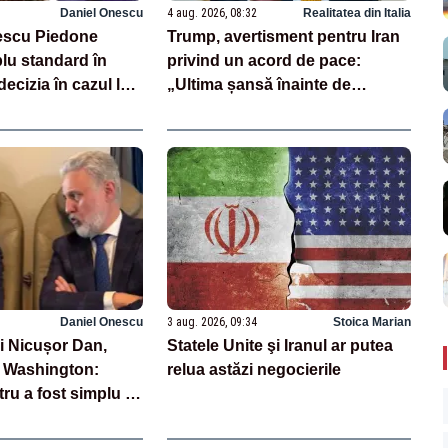
Daniel Onescu
4 aug. 2026, 08:32
Realitatea din Italia
escu Piedone
Trump, avertisment pentru Iran
lu standard în
privind un acord de pace:
decizia în cazul lui
„Ultima șansă înainte de
: „Pentru mine trei
decapitare”
e, pentru el o
 10%”
Daniel Onescu
3 aug. 2026, 09:34
Stoica Marian
ui Nicușor Dan,
Statele Unite şi Iranul ar putea
a Washington:
relua astăzi negocierile
ru a fost simplu -
lături de Statele