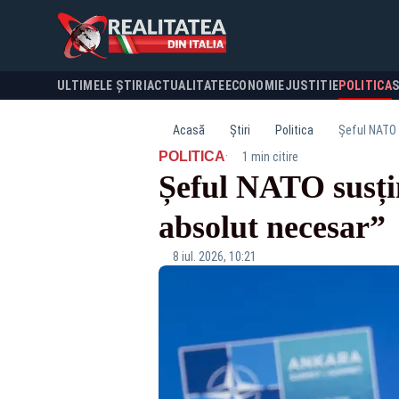
ULTIMELE ȘTIRI
ACTUALITATE
ECONOMIE
JUSTITIE
POLITICA
Acasă
Știri
Politica
Șeful NATO 
·
POLITICA
1 min citire
Șeful NATO susți
absolut necesar”
8 iul. 2026, 10:21