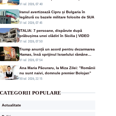
americană, distrusă de o rachetă rusească
31 iul. 2026, 07:40
Iranul avertizează Cipru și Bulgaria în
legătură cu bazele militare folosite de SUA
31 iul. 2026, 07:45
ITALIA: 7 persoane, dispărute după
prăbușirea unei clădiri în Sicilia | VIDEO
31 iul. 2026, 07:50
Trump anunță un acord pentru dezarmarea
Hamas, însă sprijinul Israelului rămâne
incert
31 iul. 2026, 07:54
Ana Maria Păcuraru, la Miza Zilei: ”Românii
nu sunt naivi, domnule premier Bolojan”
30 iul. 2026, 22:15
CATEGORII POPULARE
Actualitate