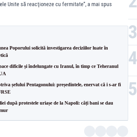
ele Unite să reacţioneze cu fermitate”, a mai spus
a Poporului solicită investigarea deciziilor luate în
tică
ce dificile și îndelungate cu Iranul, în timp ce Teheranul
SUA
va șefului Pentagonului: președintele, enervat că i s-ar fi
SURSE
iei după protestele uriașe de la Napoli: câți bani se dau
emur