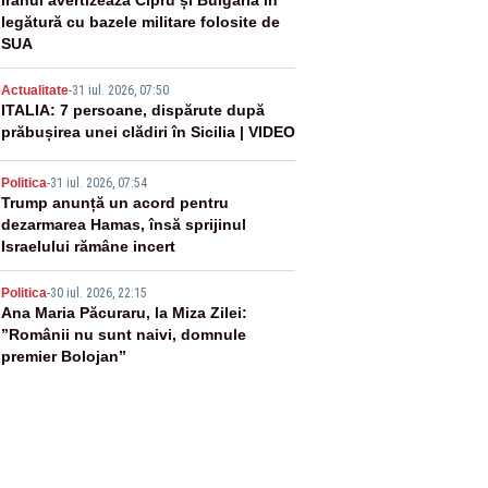
2
Iranul avertizează Cipru și Bulgaria în
legătură cu bazele militare folosite de
SUA
3
Actualitate
-
31 iul. 2026, 07:50
ITALIA: 7 persoane, dispărute după
prăbușirea unei clădiri în Sicilia | VIDEO
4
Politica
-
31 iul. 2026, 07:54
Trump anunță un acord pentru
dezarmarea Hamas, însă sprijinul
Israelului rămâne incert
5
Politica
-
30 iul. 2026, 22:15
Ana Maria Păcuraru, la Miza Zilei:
”Românii nu sunt naivi, domnule
premier Bolojan”