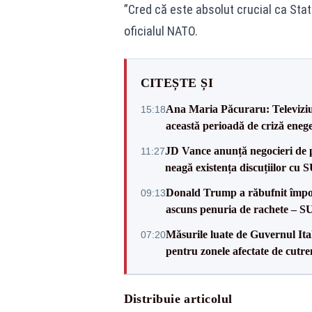
”Cred că este absolut crucial ca Stat
oficialul NATO.
CITEȘTE ȘI
Ana Maria Păcuraru: Televiziune
15:18
această perioadă de criză enege
JD Vance anunță negocieri de pa
11:27
neagă existența discuțiilor cu 
Donald Trump a răbufnit împotri
09:13
ascuns penuria de rachete – 
Măsurile luate de Guvernul Ital
07:20
pentru zonele afectate de cutr
Distribuie articolul