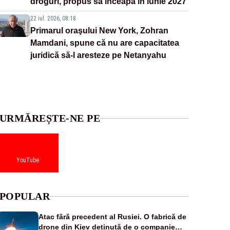
droguri, propus să înceapă în iunie 2027
22 iul. 2026, 08:18
Primarul oraşului New York, Zohran
Mamdani, spune că nu are capacitatea
juridică să-l aresteze pe Netanyahu
URMĂREȘTE-NE PE
YouTube
POPULAR
Atac fără precedent al Rusiei. O fabrică de
drone din Kiev deținută de o companie