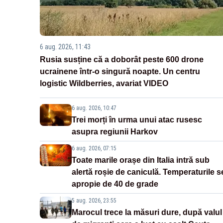
6 aug. 2026, 11:43
Rusia susține că a doborât peste 600 drone
ucrainene într-o singură noapte. Un centru
logistic Wildberries, avariat VIDEO
6 aug. 2026, 10:47
Trei morți în urma unui atac rusesc
asupra regiunii Harkov
6 aug. 2026, 07:15
Toate marile orașe din Italia intră sub
alertă roșie de caniculă. Temperaturile s
apropie de 40 de grade
5 aug. 2026, 23:55
Marocul trece la măsuri dure, după valul