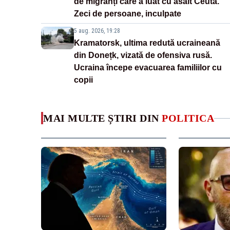
de migranți care a luat cu asalt Ceuta.
Zeci de persoane, inculpate
5 aug. 2026, 19:28
Kramatorsk, ultima redută ucraineană
din Donețk, vizată de ofensiva rusă.
Ucraina începe evacuarea familiilor cu
copii
MAI MULTE ȘTIRI DIN
POLITICA