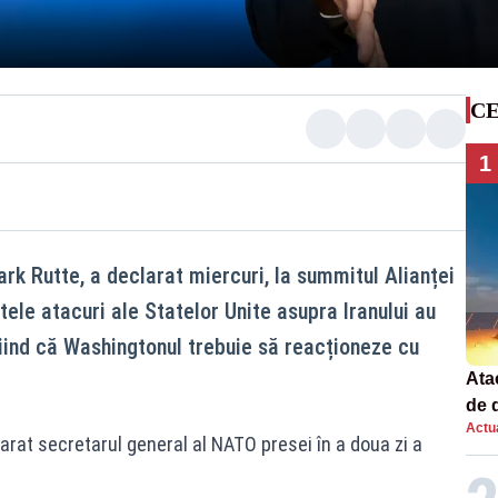
CE
1
rk Rutte, a declarat miercuri, la summitul Alianței
ele atacuri ale Statelor Unite asupra Iranului au
niind că Washingtonul trebuie să reacționeze cu
Atac
de 
Actua
com
arat secretarul general al NATO presei în a doua zi a
rac