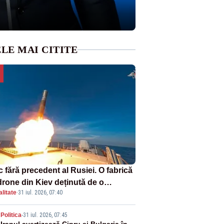
LE MAI CITITE
 fără precedent al Rusiei. O fabrică
drone din Kiev deținută de o
litate
·
31 iul. 2026, 07:40
panie americană, distrusă de o
hetă rusească
Politica
-
31 iul. 2026, 07:45