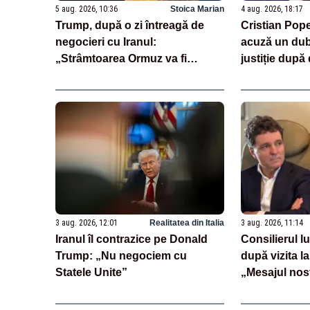
5 aug. 2026, 10:36
Stoica Marian
4 aug. 2026, 18:17
Trump, după o zi întreagă de
Cristian Pop
negocieri cu Iranul:
acuză un dub
„Strâmtoarea Ormuz va fi
justiție după 
deschisă foarte curând”
Dominic Fritz
ani interdicți
reducere de
3 aug. 2026, 12:01
Realitatea din Italia
3 aug. 2026, 11:14
Iranul îl contrazice pe Donald
Consilierul l
Trump: „Nu negociem cu
după vizita l
Statele Unite”
„Mesajul nost
România stă a
Unite”