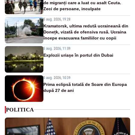
de migranți care a luat cu asalt Ceuta.
Zeci de persoane, inculpate
5 aug. 2026, 19:28
Kramatorsk, ultima redută ucraineană din
Donețk, vizată de ofensiva rusă. Ucraina
începe evacuarea familiilor cu copii
5 aug. 2026, 11:09
Explozii uriașe în portul din Dubai
5 aug. 2026, 10:39
Prima eclipsă totală de Soare din Europa
după 27 de ani
POLITICA