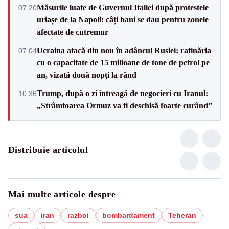
Măsurile luate de Guvernul Italiei după protestele
07:20
uriașe de la Napoli: câți bani se dau pentru zonele
afectate de cutremur
Ucraina atacă din nou în adâncul Rusiei: rafinăria
07:04
cu o capacitate de 15 milioane de tone de petrol pe
an, vizată două nopți la rând
Trump, după o zi întreagă de negocieri cu Iranul:
10:36
„Strâmtoarea Ormuz va fi deschisă foarte curând”
Distribuie articolul
Mai multe articole despre
sua
iran
razboi
bombardament
Teheran