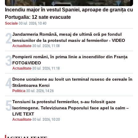
Incendiu major în vestul Spaniei, aproape de granița cu
Portugalia: 12 sate evacuate
Sociale
·
30 iul. 2026, 10:40
2
Jandarmeria Română, mesaj de ultimă oră pe fondul
tensiunilor de la protestul masiv al fermierilor - VIDEO
Actualitate
-
30 iul. 2026, 11:08
3
Pompierii români, în prima linie a incendiilor din Franța
FOTO&VIDEO
Actualitate
-
30 iul. 2026, 11:18
4
Drone ucrainene au lovit un terminal rusesc de cereale în
Strâmtoarea Kerci
Politica
-
30 iul. 2026, 14:26
5
Tensiuni la protestul fermierilor, s-au folosit gaze
lacrimogene. Televiziunea Poporului face apel la calm –
LIVE TEXT
Actualitate
-
30 iul. 2026, 10:20