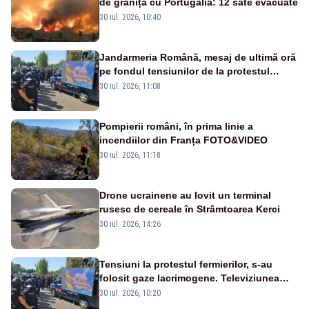
de granița cu Portugalia: 12 sate evacuate
30 iul. 2026, 10:40
Jandarmeria Română, mesaj de ultimă oră
pe fondul tensiunilor de la protestul
masiv al fermierilor - VIDEO
30 iul. 2026, 11:08
Pompierii români, în prima linie a
incendiilor din Franța FOTO&VIDEO
30 iul. 2026, 11:18
Drone ucrainene au lovit un terminal
rusesc de cereale în Strâmtoarea Kerci
30 iul. 2026, 14:26
Tensiuni la protestul fermierilor, s-au
folosit gaze lacrimogene. Televiziunea
Poporului face apel la calm – LIVE TEXT
30 iul. 2026, 10:20