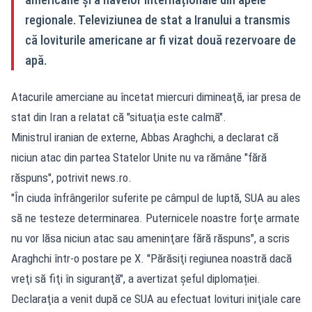
regionale. Televiziunea de stat a Iranului a transmis
că loviturile americane ar fi vizat două rezervoare de
apă.
Atacurile amerciane au încetat miercuri dimineaţă, iar presa de
stat din Iran a relatat că "situaţia este calmă".
Ministrul iranian de externe, Abbas Araghchi, a declarat că
niciun atac din partea Statelor Unite nu va rămâne "fără
răspuns", potrivit
news.ro
.
"În ciuda înfrângerilor suferite pe câmpul de luptă, SUA au ales
să ne testeze determinarea. Puternicele noastre forţe armate
nu vor lăsa niciun atac sau ameninţare fără răspuns", a scris
Araghchi într-o postare pe X. "Părăsiţi regiunea noastră dacă
vreţi să fiţi în siguranţă", a avertizat șeful diplomației.
Declaraţia a venit după ce SUA au efectuat lovituri iniţiale care