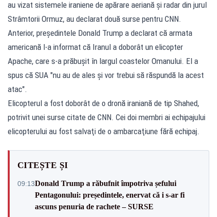
au vizat sistemele iraniene de apărare aeriană şi radar din jurul
Strâmtorii Ormuz, au declarat două surse pentru CNN.
Anterior, preşedintele Donald Trump a declarat că armata
americană l-a informat că Iranul a doborât un elicopter
Apache, care s-a prăbuşit în largul coastelor Omanului. El a
spus că SUA "nu au de ales şi vor trebui să răspundă la acest
atac".
Elicopterul a fost doborât de o dronă iraniană de tip Shahed,
potrivit unei surse citate de CNN. Cei doi membri ai echipajului
elicopterului au fost salvaţi de o ambarcaţiune fără echipaj.
CITEȘTE ȘI
Donald Trump a răbufnit împotriva șefului
09:13
Pentagonului: președintele, enervat că i s-ar fi
ascuns penuria de rachete – SURSE