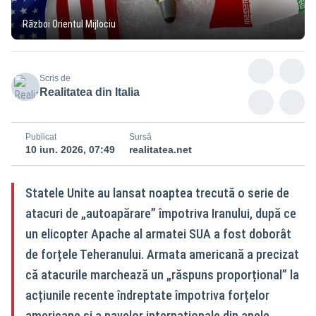
Război Orientul Mijlociu
Scris de
Realitatea din Italia
Publicat
Sursă
10 iun. 2026, 07:49
realitatea.net
Statele Unite au lansat noaptea trecută o serie de
atacuri de „autoapărare” împotriva Iranului, după ce
un elicopter Apache al armatei SUA a fost doborât
de forțele Teheranului. Armata americană a precizat
că atacurile marchează un „răspuns proporțional” la
acțiunile recente îndreptate împotriva forțelor
americane și a navelor internaționale din apele