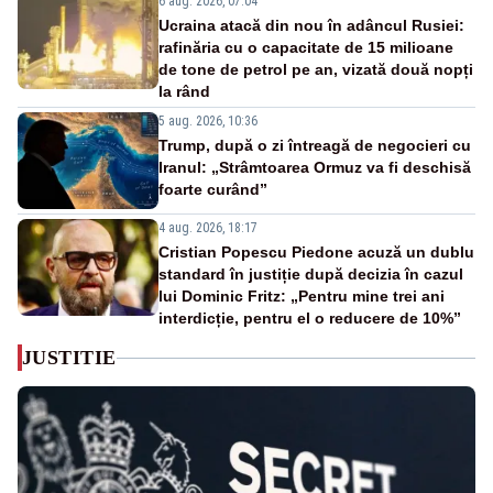
6 aug. 2026, 07:04
Ucraina atacă din nou în adâncul Rusiei:
rafinăria cu o capacitate de 15 milioane
de tone de petrol pe an, vizată două nopți
la rând
5 aug. 2026, 10:36
Trump, după o zi întreagă de negocieri cu
Iranul: „Strâmtoarea Ormuz va fi deschisă
foarte curând”
4 aug. 2026, 18:17
Cristian Popescu Piedone acuză un dublu
standard în justiție după decizia în cazul
lui Dominic Fritz: „Pentru mine trei ani
interdicție, pentru el o reducere de 10%”
JUSTITIE