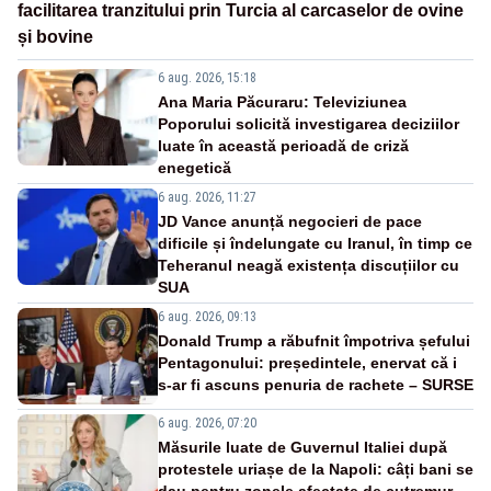
facilitarea tranzitului prin Turcia al carcaselor de ovine
și bovine
6 aug. 2026, 15:18
Ana Maria Păcuraru: Televiziunea
Poporului solicită investigarea deciziilor
luate în această perioadă de criză
enegetică
6 aug. 2026, 11:27
JD Vance anunță negocieri de pace
dificile și îndelungate cu Iranul, în timp ce
Teheranul neagă existența discuțiilor cu
SUA
6 aug. 2026, 09:13
Donald Trump a răbufnit împotriva șefului
Pentagonului: președintele, enervat că i
s-ar fi ascuns penuria de rachete – SURSE
6 aug. 2026, 07:20
Măsurile luate de Guvernul Italiei după
protestele uriașe de la Napoli: câți bani se