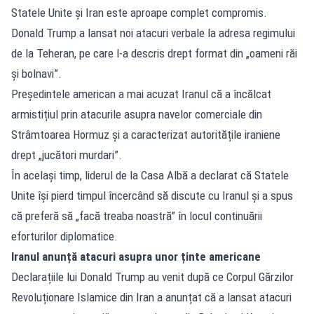
Statele Unite și Iran este aproape complet compromis.
Donald Trump a lansat noi atacuri verbale la adresa regimului
de la Teheran, pe care l-a descris drept format din „oameni răi
și bolnavi”.
Președintele american a mai acuzat Iranul că a încălcat
armistițiul prin atacurile asupra navelor comerciale din
Strâmtoarea Hormuz și a caracterizat autoritățile iraniene
drept „jucători murdari”.
În același timp, liderul de la Casa Albă a declarat că Statele
Unite își pierd timpul încercând să discute cu Iranul și a spus
că preferă să „facă treaba noastră” în locul continuării
eforturilor diplomatice.
Iranul anunță atacuri asupra unor ținte americane
Declarațiile lui Donald Trump au venit după ce Corpul Gărzilor
Revoluționare Islamice din Iran a anunțat că a lansat atacuri