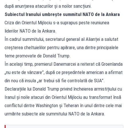
după anunțarea atacurilor și a noilor sancțiuni.
Subiectul Iranului umbrește summitul NATO de la Ankara
Criza din Orientul Mijlociu s-a suprapus peste reuniunea
liderilor NATO de la Ankara.
În cadrul summitului, secretarul general al Alianței a salutat
creșterea cheltuielilor pentru apărare, una dintre principalele
teme promovate de Donald Trump.
În același timp, premierul Danemarcei a reiterat că Groenlanda
„nu este de vânzare”, după ce președintele american a afirmat
din nou că insula „ar trebui să fie controlată de SUA”.
Declarațiile lui Donald Trump privind încheierea armistițiului cu
Iranul și noile atacuri din Orientul Mijlociu au transformat însă
conflictul dintre Washington și Teheran în unul dintre cele mai
urmărite subiecte ale summitului NATO de la Ankara.