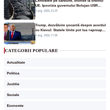
Centralele pe cărbune, închise la ordinul
UE. Ipocrizia guvernului Bolojan-USR
după starea de alertă
2 aug. 2026, 23:29
Trump, dezvăluire șocantă despre acordul
cu Kievul: Statele Unite pot lua «aproape
tot ce vor» din minele Ucrainei”
1 aug. 2026, 11:09
CATEGORII POPULARE
Actualitate
Politica
Justitie
Sociale
Economie