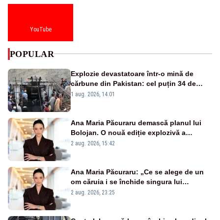
YouTube
POPULAR
Explozie devastatoare într-o mină de
cărbune din Pakistan: cel puțin 34 de
morți - VIDEO
1 aug. 2026, 14:01
Ana Maria Păcuraru demască planul lui
Bolojan. O nouă ediție explozivă a
emisiunii „Miza Zilei” la Realitatea PLUS
2 aug. 2026, 15:42
Ana Maria Păcuraru: „Ce se alege de un
om căruia i se închide singura lui
portiță?”
2 aug. 2026, 23:25