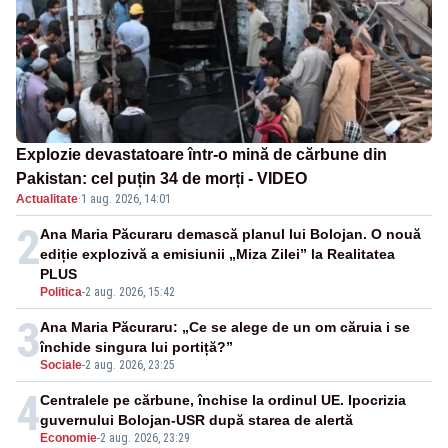
Explozie devastatoare într-o mină de cărbune din
Pakistan: cel puțin 34 de morți - VIDEO
Actualitate
·
1 aug. 2026, 14:01
2
Ana Maria Păcuraru demască planul lui Bolojan. O nouă
ediție explozivă a emisiunii „Miza Zilei” la Realitatea
PLUS
Politica
-
2 aug. 2026, 15:42
3
Ana Maria Păcuraru: „Ce se alege de un om căruia i se
închide singura lui portiță?”
Sociale
-
2 aug. 2026, 23:25
4
Centralele pe cărbune, închise la ordinul UE. Ipocrizia
guvernului Bolojan-USR după starea de alertă
Economie
-
2 aug. 2026, 23:29