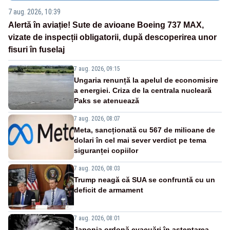
7 aug. 2026, 10:39
Alertă în aviație! Sute de avioane Boeing 737 MAX,
vizate de inspecții obligatorii, după descoperirea unor
fisuri în fuselaj
7 aug. 2026, 09:15
Ungaria renunță la apelul de economisire
a energiei. Criza de la centrala nucleară
Paks se atenuează
7 aug. 2026, 08:07
Meta, sancționată cu 567 de milioane de
dolari în cel mai sever verdict pe tema
siguranței copiilor
7 aug. 2026, 08:03
Trump neagă că SUA se confruntă cu un
deficit de armament
7 aug. 2026, 08:01
Japonia ordonă evacuări în așteptarea