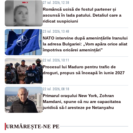
27 iul. 2026, 12:38
Româncă ucisă de fostul partener și
ascunsă în lada patului. Detaliul care a
ridicat suspiciuni
23 iul. 2026, 13:48
NATO intervine după amenințările Iranului
la adresa Bulgariei: „Vom apăra orice aliat
împotriva oricărei amenințări”
22 iul. 2026, 10:11
Procesul lui Maduro pentru trafic de
droguri, propus să înceapă în iunie 2027
22 iul. 2026, 08:18
Primarul oraşului New York, Zohran
Mamdani, spune că nu are capacitatea
juridică să-l aresteze pe Netanyahu
URMĂREȘTE-NE PE