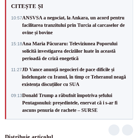
CITEȘTE ȘI
ANSVSA a negociat, la Ankara, un acord pentru
10:57
facilitarea tranzitului prin Turcia al carcaselor de
ovine și bovine
Ana Maria Păcuraru: Televiziunea Poporului
15:18
solicită investigarea deciziilor luate în această
perioadă de criză enegetică
JD Vance anunță negocieri de pace dificile și
11:27
îndelungate cu Iranul, în timp ce Teheranul neagă
existența discuțiilor cu SUA
Donald Trump a răbufnit împotriva șefului
09:13
Pentagonului: președintele, enervat că i s-ar fi
ascuns penuria de rachete – SURSE
Distribuie articolul