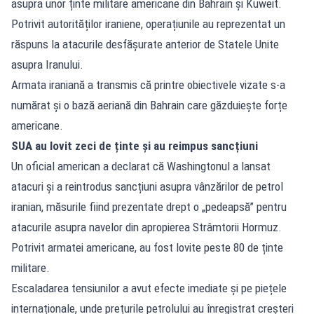
asupra unor ținte militare americane din Bahrain și Kuweit.
Potrivit autorităților iraniene, operațiunile au reprezentat un
răspuns la atacurile desfășurate anterior de Statele Unite
asupra Iranului.
Armata iraniană a transmis că printre obiectivele vizate s-a
numărat și o bază aeriană din Bahrain care găzduiește forțe
americane.
SUA au lovit zeci de ținte și au reimpus sancțiuni
Un oficial american a declarat că Washingtonul a lansat
atacuri și a reintrodus sancțiuni asupra vânzărilor de petrol
iranian, măsurile fiind prezentate drept o „pedeapsă” pentru
atacurile asupra navelor din apropierea Strâmtorii Hormuz.
Potrivit armatei americane, au fost lovite peste 80 de ținte
militare.
Escaladarea tensiunilor a avut efecte imediate și pe piețele
internaționale, unde prețurile petrolului au înregistrat creșteri