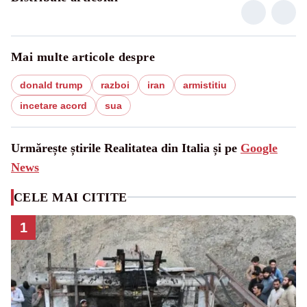
Mai multe articole despre
donald trump
razboi
iran
armistitiu
incetare acord
sua
Urmărește știrile Realitatea din Italia și pe
Google
News
CELE MAI CITITE
1