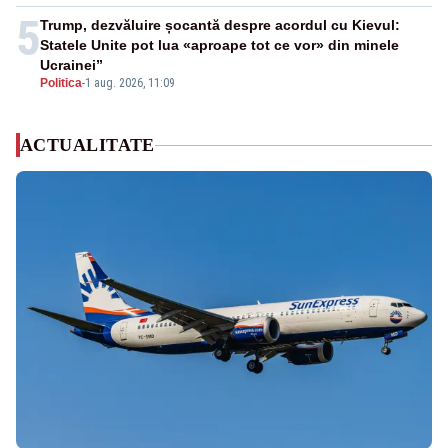
5
Trump, dezvăluire șocantă despre acordul cu Kievul:
Statele Unite pot lua «aproape tot ce vor» din minele
Ucrainei”
Politica
-
1 aug. 2026, 11:09
ACTUALITATE