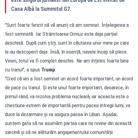
Casa Albă la Summitul G7.
"Sunt foarte fericit să vă anunț că am semnat. Înțelegerea a
fost semnată. Iar Strâmtoarea Ormuz este deja parțial
deschisă. După cum știți, sunt în căutarea unor mine pe care
le-au descoperit deja. Însă, în esență, navele încep să plece.
Vineri, totul va fi complet deschis. Ne-am înțeles foarte bine
cu Iranul", a spus
Trump
.
"Cred că ieri a fost semnat un acord foarte important, un acord
de pace cu Iranul. Și este unul foarte important, deoarece, în
primul rând, va rezolva problema nucleară, iar aceasta este o
chestiune extrem de importantă pentru pacea întregii lumi, va
duce la dezarmare și va asigura pacea în Liban. Așadar,
suntem gata să ne asumăm partea care ne revine din această
sarcină și să ne alăturăm angajamentului comunității