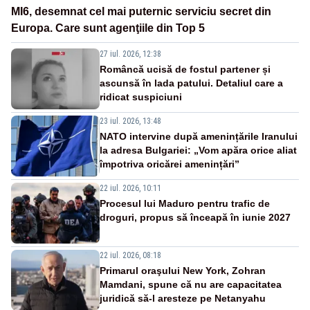
MI6, desemnat cel mai puternic serviciu secret din
Europa. Care sunt agenţiile din Top 5
27 iul. 2026, 12:38
Româncă ucisă de fostul partener și
ascunsă în lada patului. Detaliul care a
ridicat suspiciuni
23 iul. 2026, 13:48
NATO intervine după amenințările Iranului
la adresa Bulgariei: „Vom apăra orice aliat
împotriva oricărei amenințări”
22 iul. 2026, 10:11
Procesul lui Maduro pentru trafic de
droguri, propus să înceapă în iunie 2027
22 iul. 2026, 08:18
Primarul oraşului New York, Zohran
Mamdani, spune că nu are capacitatea
juridică să-l aresteze pe Netanyahu