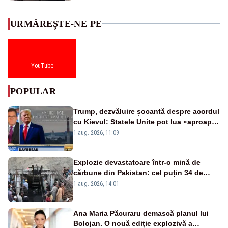
URMĂREȘTE-NE PE
YouTube
POPULAR
Trump, dezvăluire șocantă despre acordul
cu Kievul: Statele Unite pot lua «aproape
tot ce vor» din minele Ucrainei”
1 aug. 2026, 11:09
Explozie devastatoare într-o mină de
cărbune din Pakistan: cel puțin 34 de
morți - VIDEO
1 aug. 2026, 14:01
Ana Maria Păcuraru demască planul lui
Bolojan. O nouă ediție explozivă a