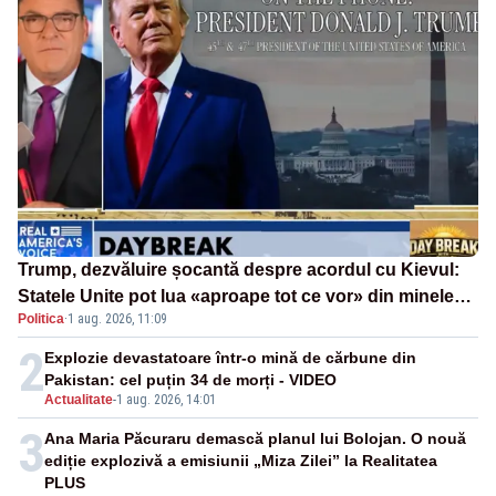
Trump, dezvăluire șocantă despre acordul cu Kievul:
Statele Unite pot lua «aproape tot ce vor» din minele
Politica
·
1 aug. 2026, 11:09
Ucrainei”
2
Explozie devastatoare într-o mină de cărbune din
Pakistan: cel puțin 34 de morți - VIDEO
Actualitate
-
1 aug. 2026, 14:01
3
Ana Maria Păcuraru demască planul lui Bolojan. O nouă
ediție explozivă a emisiunii „Miza Zilei” la Realitatea
PLUS