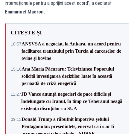
internaționale pentru a sprijini acest acord", a declarat
Emmanuel Macron
.
CITEȘTE ȘI
ANSVSA a negociat, la Ankara, un acord pentru
10:57
facilitarea tranzitului prin Turcia al carcaselor de
ovine și bovine
Ana Maria Păcuraru: Televiziunea Poporului
15:18
solicită investigarea deciziilor luate în această
perioadă de criză enegetică
JD Vance anunță negocieri de pace dificile și
11:27
îndelungate cu Iranul, în timp ce Teheranul neagă
existența discuțiilor cu SUA
Donald Trump a răbufnit împotriva șefului
09:13
Pentagonului: președintele, enervat că i s-ar fi
ascuns penuria de rachete – SURSE