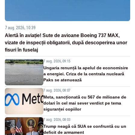
7 aug. 2026, 10:39
Alertă în aviație! Sute de avioane Boeing 737 MAX,
vizate de inspecții obligatorii, după descoperirea unor
fisuri în fuselaj
7 aug. 2026, 09:15
Ungaria renunță la apelul de economisire
a energiei. Criza de la centrala nucleară
Paks se atenuează
7 aug. 2026, 08:07
Meta, sancționată cu 567 de milioane de
dolari în cel mai sever verdict pe tema
siguranței copiilor
7 aug. 2026, 08:03
Trump neagă că SUA se confruntă cu un
deficit de armament