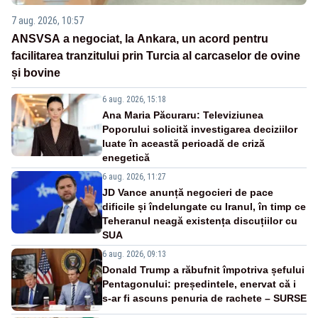
7 aug. 2026, 10:57
ANSVSA a negociat, la Ankara, un acord pentru
facilitarea tranzitului prin Turcia al carcaselor de ovine
și bovine
6 aug. 2026, 15:18
Ana Maria Păcuraru: Televiziunea
Poporului solicită investigarea deciziilor
luate în această perioadă de criză
enegetică
6 aug. 2026, 11:27
JD Vance anunță negocieri de pace
dificile și îndelungate cu Iranul, în timp ce
Teheranul neagă existența discuțiilor cu
SUA
6 aug. 2026, 09:13
Donald Trump a răbufnit împotriva șefului
Pentagonului: președintele, enervat că i
s-ar fi ascuns penuria de rachete – SURSE