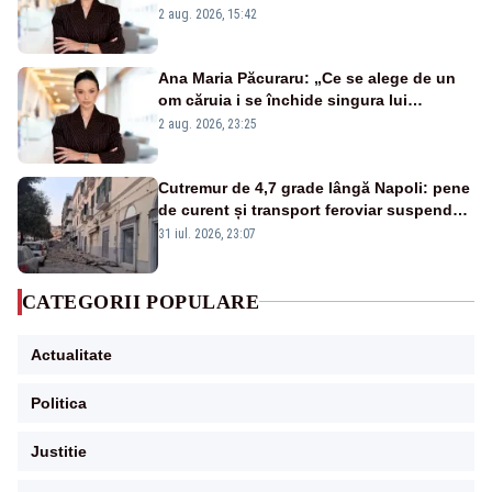
emisiunii „Miza Zilei” la Realitatea PLUS
2 aug. 2026, 15:42
Ana Maria Păcuraru: „Ce se alege de un
om căruia i se închide singura lui
portiță?”
2 aug. 2026, 23:25
Cutremur de 4,7 grade lângă Napoli: pene
de curent și transport feroviar suspendat
- VIDEO
31 iul. 2026, 23:07
CATEGORII POPULARE
Actualitate
Politica
Justitie