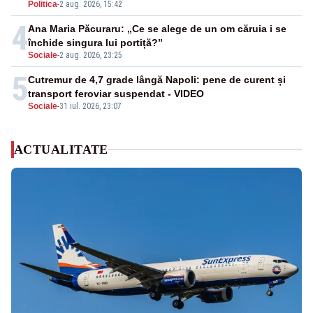
Politica
-
2 aug. 2026, 15:42
4
Ana Maria Păcuraru: „Ce se alege de un om căruia i se
închide singura lui portiță?”
Sociale
-
2 aug. 2026, 23:25
5
Cutremur de 4,7 grade lângă Napoli: pene de curent și
transport feroviar suspendat - VIDEO
Sociale
-
31 iul. 2026, 23:07
ACTUALITATE