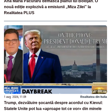
Ana Maria Păcuraru demască planul lui Bolojan. O
nouă ediție explozivă a emisiunii „Miza Zilei” la
Realitatea PLUS
1 aug. 2026, 11:09
Realitatea din Italia
Trump, dezvăluire șocantă despre acordul cu Kievul:
Statele Unite pot lua «aproape tot ce vor» din minele