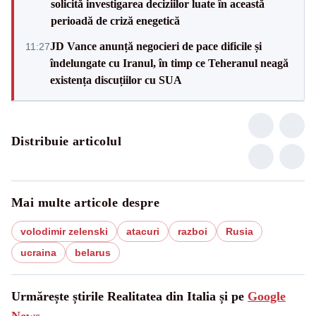
solicită investigarea deciziilor luate în această
perioadă de criză enegetică
JD Vance anunță negocieri de pace dificile și
11:27
îndelungate cu Iranul, în timp ce Teheranul neagă
existența discuțiilor cu SUA
Distribuie articolul
Mai multe articole despre
volodimir zelenski
atacuri
razboi
Rusia
ucraina
belarus
Urmărește știrile Realitatea din Italia și pe
Google
News