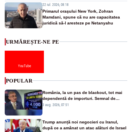
22 iul. 2026, 08:18
Primarul oraşului New York, Zohran
Mamdani, spune că nu are capacitatea
juridică să-l aresteze pe Netanyahu
URMĂREȘTE-NE PE
YouTube
POPULAR
România, la un pas de blackout, tot mai
dependentă de importuri. Semnal de
alarmă tras de un expert în energie
3 aug. 2026, 07:51
Trump anunță noi negocieri cu Iranul,
după ce a amânat un atac alături de Israel