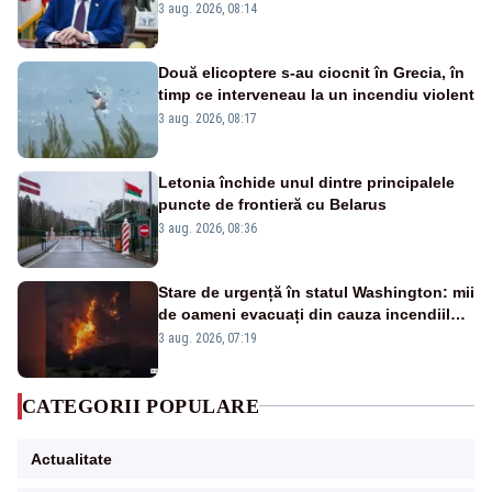
3 aug. 2026, 08:14
Două elicoptere s-au ciocnit în Grecia, în
timp ce interveneau la un incendiu violent
3 aug. 2026, 08:17
Letonia închide unul dintre principalele
puncte de frontieră cu Belarus
3 aug. 2026, 08:36
Stare de urgență în statul Washington: mii
de oameni evacuați din cauza incendiilor
puternice de vegetație
3 aug. 2026, 07:19
CATEGORII POPULARE
Actualitate