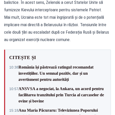
balistice. În acest sens, Zelenski a cerut Statelor Unite să
furnizeze Kievului interceptoare pentru sistemele Patriot.
Mai mult, Ucraina este tot mai îngrijorată și de o potențială
implicare mai directă a Belarusului în război. Tensiunile între
cele două țări au escaladat după ce Federația Rusă și Belarus
au organizat exerciții nucleare comune.
CITEȘTE ȘI
România își păstrează ratingul recomandat
10:38
investițiilor. Un semnal pozitiv, dar și un
avertisment pentru autorități
ANSVSA a negociat, la Ankara, un acord pentru
10:57
facilitarea tranzitului prin Turcia al carcaselor de
ovine și bovine
Ana Maria Păcuraru: Televiziunea Poporului
15:18