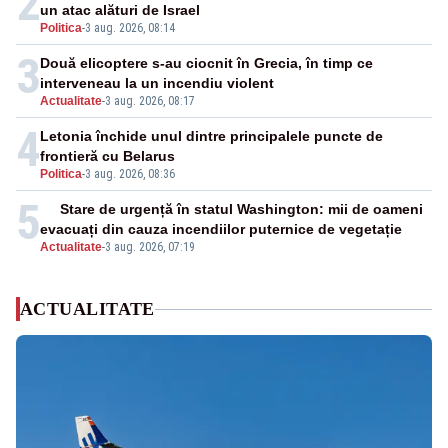
2
un atac alături de Israel
Politica
-
3 aug. 2026, 08:14
3
Două elicoptere s-au ciocnit în Grecia, în timp ce
interveneau la un incendiu violent
Actualitate
-
3 aug. 2026, 08:17
4
Letonia închide unul dintre principalele puncte de
frontieră cu Belarus
Politica
-
3 aug. 2026, 08:36
5
Stare de urgență în statul Washington: mii de oameni
evacuați din cauza incendiilor puternice de vegetație
Actualitate
-
3 aug. 2026, 07:19
ACTUALITATE