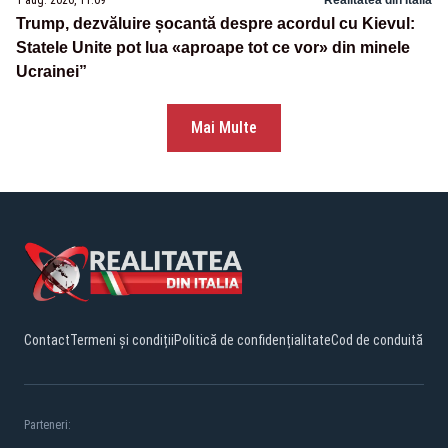
1 aug. 2026, 11:09
Realitatea din Italia
Trump, dezvăluire șocantă despre acordul cu Kievul:
Statele Unite pot lua «aproape tot ce vor» din minele
Ucrainei”
Mai Multe
Contact
Termeni și condiții
Politică de confidențialitate
Cod de conduită
Parteneri: