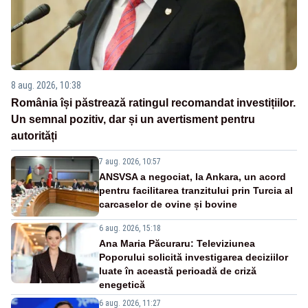
8 aug. 2026, 10:38
România își păstrează ratingul recomandat investițiilor.
Un semnal pozitiv, dar și un avertisment pentru
autorități
7 aug. 2026, 10:57
ANSVSA a negociat, la Ankara, un acord
pentru facilitarea tranzitului prin Turcia al
carcaselor de ovine și bovine
6 aug. 2026, 15:18
Ana Maria Păcuraru: Televiziunea
Poporului solicită investigarea deciziilor
luate în această perioadă de criză
enegetică
6 aug. 2026, 11:27