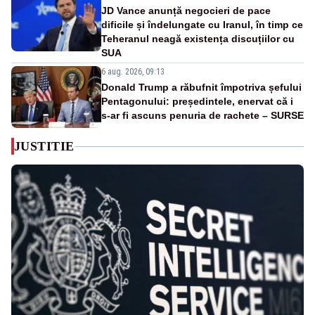
JD Vance anunță negocieri de pace
dificile și îndelungate cu Iranul, în timp ce
Teheranul neagă existența discuțiilor cu
SUA
6 aug. 2026, 09:13
Donald Trump a răbufnit împotriva șefului
Pentagonului: președintele, enervat că i
s-ar fi ascuns penuria de rachete – SURSE
JUSTITIE