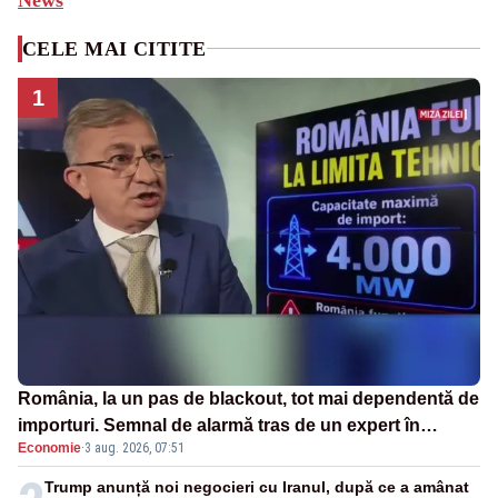
CELE MAI CITITE
1
România, la un pas de blackout, tot mai dependentă de
importuri. Semnal de alarmă tras de un expert în
Economie
·
3 aug. 2026, 07:51
energie
Trump anunță noi negocieri cu Iranul, după ce a amânat