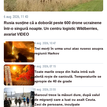
6 aug. 2026, 11:43
Rusia susține că a doborât peste 600 drone ucrainene
într-o singură noapte. Un centru logistic Wildberries,
avariat VIDEO
6 aug. 2026, 10:47
Trei morți în urma unui atac rusesc asupra
regiunii Harkov
6 aug. 2026, 07:15
Toate marile orașe din Italia intră sub
alertă roșie de caniculă. Temperaturile se
apropie de 40 de grade
5 aug. 2026, 23:55
Marocul trece la măsuri dure, după valul
de migranți care a luat cu asalt Ceuta.
Zeci de persoane, inculpate