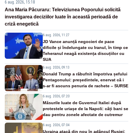
6 aug. 2026, 15:18
Ana Maria Păcuraru: Televiziunea Poporului solicită
investigarea deciziilor luate în această perioadă de
criză enegetică
6 aug. 2026, 11:27
JD Vance anunță negocieri de pace
dificile și îndelungate cu Iranul, în timp ce
Teheranul neagă existența discuțiilor cu
SUA
6 aug. 2026, 09:13
Donald Trump a răbufnit împotriva șefului
Pentagonului: președintele, enervat că i
s-ar fi ascuns penuria de rachete – SURSE
6 aug. 2026, 07:20
Măsurile luate de Guvernul Italiei după
protestele uriașe de la Napoli: câți bani se
dau pentru zonele afectate de cutremur
6 aug. 2026, 07:04
Ucraina atacă din nou în adâncul Rusiei: