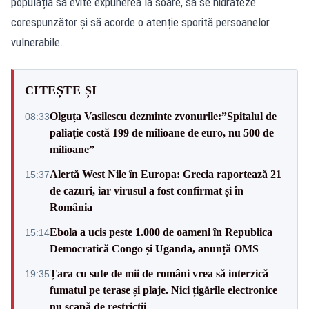
populația să evite expunerea la soare, să se hidrateze
corespunzător și să acorde o atenție sporită persoanelor
vulnerabile.
CITEȘTE ȘI
Olguța Vasilescu dezminte zvonurile:”Spitalul de
08:33
paliație costă 199 de milioane de euro, nu 500 de
milioane”
Alertă West Nile în Europa: Grecia raportează 21
15:37
de cazuri, iar virusul a fost confirmat și în
România
Ebola a ucis peste 1.000 de oameni în Republica
15:14
Democratică Congo și Uganda, anunță OMS
Țara cu sute de mii de români vrea să interzică
19:35
fumatul pe terase și plaje. Nici țigările electronice
nu scapă de restricții