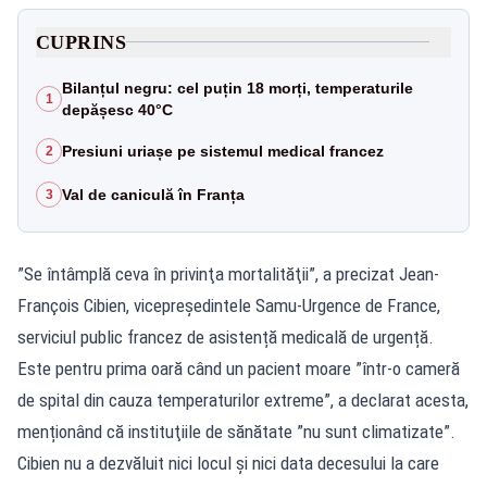
CUPRINS
Bilanțul negru: cel puțin 18 morți, temperaturile
1
depășesc 40°C
Presiuni uriașe pe sistemul medical francez
2
Val de caniculă în Franța
3
”Se întâmplă ceva în privinţa mortalităţii”, a precizat Jean-
François Cibien, vicepreşedintele Samu-Urgence de France,
serviciul public francez de asistență medicală de urgență.
Este pentru prima oară când un pacient moare ”într-o cameră
de spital din cauza temperaturilor extreme”, a declarat acesta,
menționând că instituţiile de sănătate ”nu sunt climatizate”.
Cibien nu a dezvăluit nici locul şi nici data decesului la care