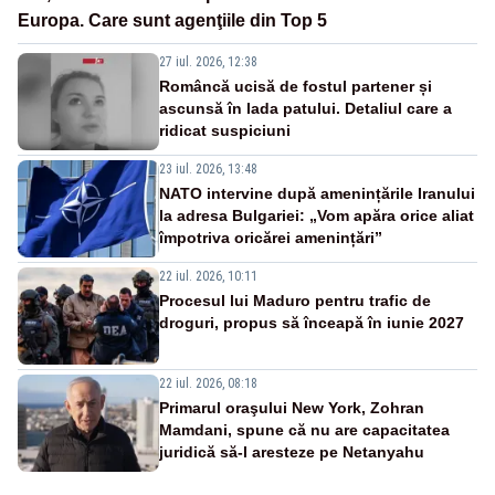
Europa. Care sunt agenţiile din Top 5
27 iul. 2026, 12:38
Româncă ucisă de fostul partener și
ascunsă în lada patului. Detaliul care a
ridicat suspiciuni
23 iul. 2026, 13:48
NATO intervine după amenințările Iranului
la adresa Bulgariei: „Vom apăra orice aliat
împotriva oricărei amenințări”
22 iul. 2026, 10:11
Procesul lui Maduro pentru trafic de
droguri, propus să înceapă în iunie 2027
22 iul. 2026, 08:18
Primarul oraşului New York, Zohran
Mamdani, spune că nu are capacitatea
juridică să-l aresteze pe Netanyahu