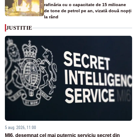
rafinăria cu o capacitate de 15 milioane
de tone de petrol pe an, vizată două nopți
la rând
JUSTITIE
5 aug. 2026, 11:00
MI6, desemnat cel mai puternic serviciu secret din