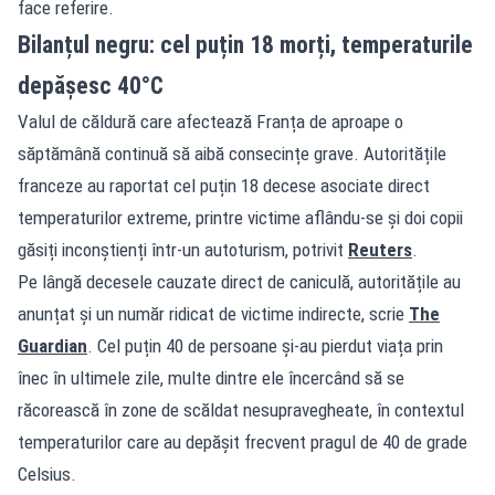
face referire.
Bilanțul negru: cel puțin 18 morți, temperaturile
depășesc 40°C
Valul de căldură care afectează Franța de aproape o
săptămână continuă să aibă consecințe grave. Autoritățile
franceze au raportat cel puțin 18 decese asociate direct
temperaturilor extreme, printre victime aflându-se și doi copii
găsiți inconștienți într-un autoturism, potrivit
Reuters
.
Pe lângă decesele cauzate direct de caniculă, autoritățile au
anunțat și un număr ridicat de victime indirecte, scrie
The
Guardian
. Cel puțin 40 de persoane și-au pierdut viața prin
înec în ultimele zile, multe dintre ele încercând să se
răcorească în zone de scăldat nesupravegheate, în contextul
temperaturilor care au depășit frecvent pragul de 40 de grade
Celsius.