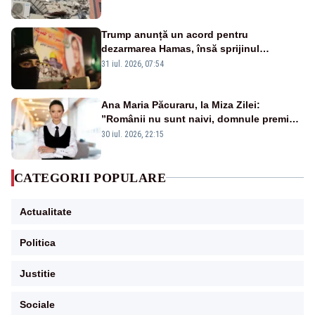
Trump anunță un acord pentru
dezarmarea Hamas, însă sprijinul
Israelului rămâne incert
31 iul. 2026, 07:54
Ana Maria Păcuraru, la Miza Zilei:
”Românii nu sunt naivi, domnule premier
Bolojan”
30 iul. 2026, 22:15
CATEGORII POPULARE
Actualitate
Politica
Justitie
Sociale