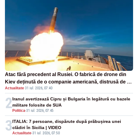
Atac fără precedent al Rusiei. O fabrică de drone din
Kiev deținută de o companie americană, distrusă de o
Actualitate
·
31 iul. 2026, 07:40
rachetă rusească
2
Iranul avertizează Cipru și Bulgaria în legătură cu bazele
militare folosite de SUA
Politica
-
31 iul. 2026, 07:45
3
ITALIA: 7 persoane, dispărute după prăbușirea unei
clădiri în Sicilia | VIDEO
Actualitate
-
31 iul. 2026, 07:50