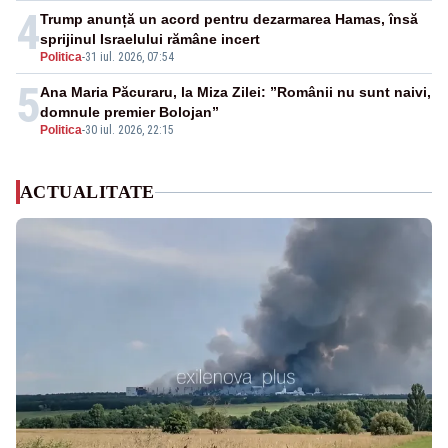
4
Trump anunță un acord pentru dezarmarea Hamas, însă
sprijinul Israelului rămâne incert
Politica
-
31 iul. 2026, 07:54
5
Ana Maria Păcuraru, la Miza Zilei: ”Românii nu sunt naivi,
domnule premier Bolojan”
Politica
-
30 iul. 2026, 22:15
ACTUALITATE