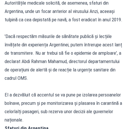
Autoritățile medicale solicită, de asemenea, sfaturi din
Argentina, unde un focar anterior al virusului Anzi, aceeași
tulpină ca cea depistată pe navă, a fost eradicat în anul 2019.
'Dacă respectăm măsurile de sănătate publică și lecțiile
învățate din experiența Argentinei, putem întrerupe acest lanț
de transmitere. Nu ar trebui să fie o epidemie de amploare', a
declarat Abdi Rahman Mahamud, directorul departamentului
de operațiuni de alertă și de reacție la urgențe sanitare din
cadrul OMS.
El a dezvăluit că accentul se va pune pe izolarea persoanelor
bolnave, precum și pe monitorizarea și plasarea în carantină a
celorlalți pasageri, sub rezerva unor decizii ale guvernelor
naționale.
Sfaturi din Argentina