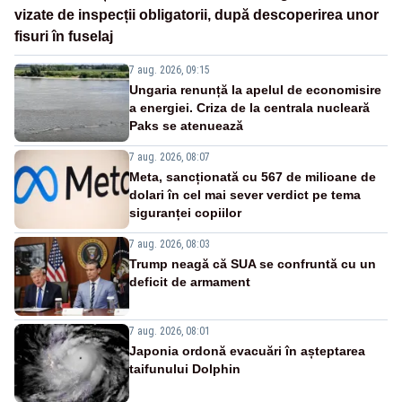
vizate de inspecții obligatorii, după descoperirea unor
fisuri în fuselaj
7 aug. 2026, 09:15
Ungaria renunță la apelul de economisire
a energiei. Criza de la centrala nucleară
Paks se atenuează
7 aug. 2026, 08:07
Meta, sancționată cu 567 de milioane de
dolari în cel mai sever verdict pe tema
siguranței copiilor
7 aug. 2026, 08:03
Trump neagă că SUA se confruntă cu un
deficit de armament
7 aug. 2026, 08:01
Japonia ordonă evacuări în așteptarea
taifunului Dolphin