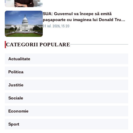
SUA: Guvernul va începe să emită
paşapoarte cu imaginea lui Donald Trump
începând cu 8 august
31 iul. 2026, 15:20
CATEGORII POPULARE
Actualitate
Politica
Justitie
Sociale
Economie
Sport