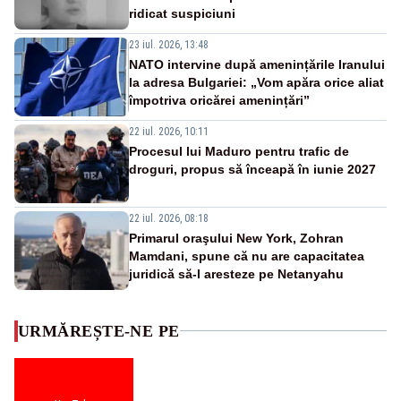
ridicat suspiciuni
23 iul. 2026, 13:48
NATO intervine după amenințările Iranului
la adresa Bulgariei: „Vom apăra orice aliat
împotriva oricărei amenințări”
22 iul. 2026, 10:11
Procesul lui Maduro pentru trafic de
droguri, propus să înceapă în iunie 2027
22 iul. 2026, 08:18
Primarul oraşului New York, Zohran
Mamdani, spune că nu are capacitatea
juridică să-l aresteze pe Netanyahu
URMĂREȘTE-NE PE