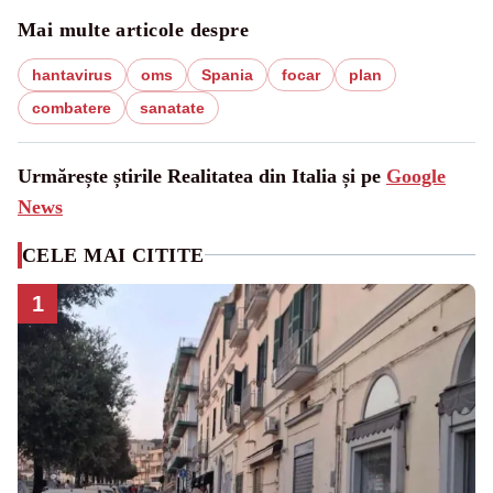
Mai multe articole despre
hantavirus
oms
Spania
focar
plan
combatere
sanatate
Urmărește știrile Realitatea din Italia și pe
Google
News
CELE MAI CITITE
1