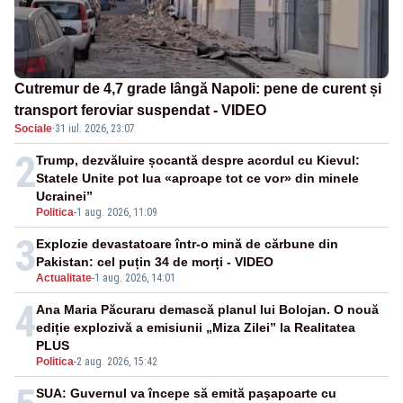
Cutremur de 4,7 grade lângă Napoli: pene de curent și
transport feroviar suspendat - VIDEO
Sociale
·
31 iul. 2026, 23:07
2
Trump, dezvăluire șocantă despre acordul cu Kievul:
Statele Unite pot lua «aproape tot ce vor» din minele
Ucrainei”
Politica
-
1 aug. 2026, 11:09
3
Explozie devastatoare într-o mină de cărbune din
Pakistan: cel puțin 34 de morți - VIDEO
Actualitate
-
1 aug. 2026, 14:01
4
Ana Maria Păcuraru demască planul lui Bolojan. O nouă
ediție explozivă a emisiunii „Miza Zilei” la Realitatea
PLUS
Politica
-
2 aug. 2026, 15:42
SUA: Guvernul va începe să emită paşapoarte cu