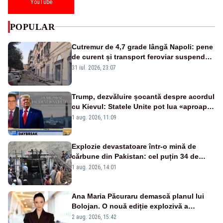
YouTube
POPULAR
Cutremur de 4,7 grade lângă Napoli: pene
de curent și transport feroviar suspendat
- VIDEO
31 iul. 2026, 23:07
Trump, dezvăluire șocantă despre acordul
cu Kievul: Statele Unite pot lua «aproape
tot ce vor» din minele Ucrainei”
1 aug. 2026, 11:09
Explozie devastatoare într-o mină de
cărbune din Pakistan: cel puțin 34 de
morți - VIDEO
1 aug. 2026, 14:01
Ana Maria Păcuraru demască planul lui
Bolojan. O nouă ediție explozivă a
emisiunii „Miza Zilei” la Realitatea PLUS
2 aug. 2026, 15:42