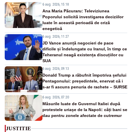
6 aug. 2026, 15:18
Ana Maria Păcuraru: Televiziunea
Poporului solicită investigarea deciziilor
luate în această perioadă de criză
enegetică
6 aug. 2026, 11:27
JD Vance anunță negocieri de pace
dificile și îndelungate cu Iranul, în timp ce
Teheranul neagă existența discuțiilor cu
SUA
6 aug. 2026, 09:13
Donald Trump a răbufnit împotriva șefului
Pentagonului: președintele, enervat că i
s-ar fi ascuns penuria de rachete – SURSE
6 aug. 2026, 07:20
Măsurile luate de Guvernul Italiei după
protestele uriașe de la Napoli: câți bani se
dau pentru zonele afectate de cutremur
JUSTITIE