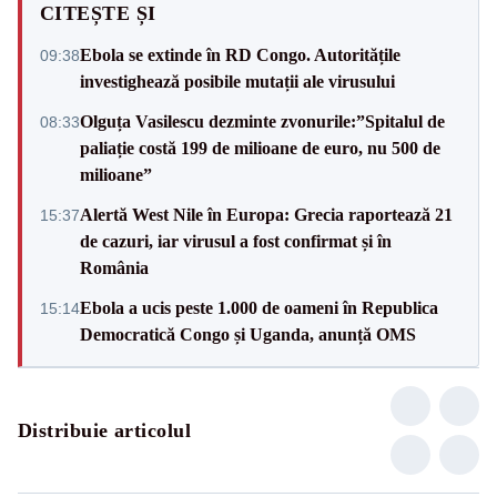
CITEȘTE ȘI
Ebola se extinde în RD Congo. Autoritățile
09:38
investighează posibile mutații ale virusului
Olguța Vasilescu dezminte zvonurile:”Spitalul de
08:33
paliație costă 199 de milioane de euro, nu 500 de
milioane”
Alertă West Nile în Europa: Grecia raportează 21
15:37
de cazuri, iar virusul a fost confirmat și în
România
Ebola a ucis peste 1.000 de oameni în Republica
15:14
Democratică Congo și Uganda, anunță OMS
Distribuie articolul