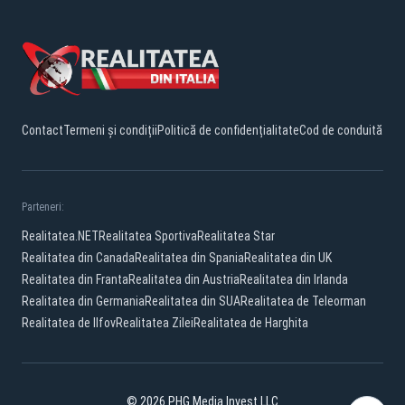
Contact
Termeni și condiții
Politică de confidențialitate
Cod de conduită
Parteneri:
Realitatea.NET
Realitatea Sportiva
Realitatea Star
Realitatea din Canada
Realitatea din Spania
Realitatea din UK
Realitatea din Franta
Realitatea din Austria
Realitatea din Irlanda
Realitatea din Germania
Realitatea din SUA
Realitatea de Teleorman
Realitatea de Ilfov
Realitatea Zilei
Realitatea de Harghita
© 2026 PHG Media Invest LLC