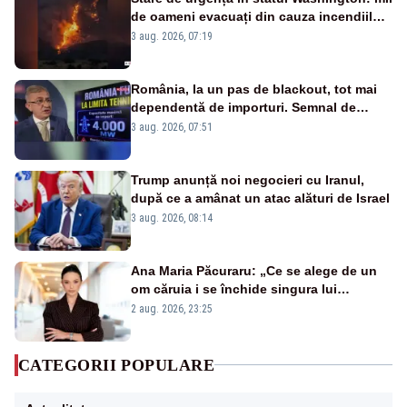
de oameni evacuați din cauza incendiilor
puternice de vegetație
3 aug. 2026, 07:19
România, la un pas de blackout, tot mai
dependentă de importuri. Semnal de
alarmă tras de un expert în energie
3 aug. 2026, 07:51
Trump anunță noi negocieri cu Iranul,
după ce a amânat un atac alături de Israel
3 aug. 2026, 08:14
Ana Maria Păcuraru: „Ce se alege de un
om căruia i se închide singura lui
portiță?”
2 aug. 2026, 23:25
CATEGORII POPULARE