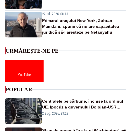
22 iul. 2026, 08:18
Primarul oraşului New York, Zohran
Mamdani, spune că nu are capacitatea
juridică să-l aresteze pe Netanyahu
URMĂREȘTE-NE PE
YouTube
POPULAR
Centralele pe cărbune, închise la ordinul
UE. Ipocrizia guvernului Bolojan-USR
după starea de alertă
2 aug. 2026, 23:29
Stare de urgență în statul Washington: mii