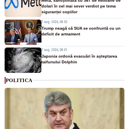
Meta, sancționată cu 567 de milioane de
dolari în cel mai sever verdict pe tema
siguranței copiilor
7 aug. 2026, 08:03
Trump neagă că SUA se confruntă cu un
deficit de armament
7 aug. 2026, 08:01
Japonia ordonă evacuări în așteptarea
taifunului Dolphin
POLITICA