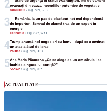
2
Stare de urgență în statul Washington: mii de oameni
evacuați din cauza incendiilor puternice de vegetație
Actualitate
-
3 aug. 2026, 07:19
3
România, la un pas de blackout, tot mai dependentă
de importuri. Semnal de alarmă tras de un expert în
energie
Economie
-
3 aug. 2026, 07:51
4
Trump anunță noi negocieri cu Iranul, după ce a amânat
un atac alături de Israel
Politica
-
3 aug. 2026, 08:14
5
Ana Maria Păcuraru: „Ce se alege de un om căruia i se
închide singura lui portiță?”
Sociale
-
2 aug. 2026, 23:25
ACTUALITATE