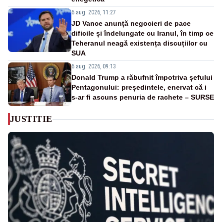
6 aug. 2026, 11:27
JD Vance anunță negocieri de pace
dificile și îndelungate cu Iranul, în timp ce
Teheranul neagă existența discuțiilor cu
SUA
6 aug. 2026, 09:13
Donald Trump a răbufnit împotriva șefului
Pentagonului: președintele, enervat că i
s-ar fi ascuns penuria de rachete – SURSE
JUSTITIE