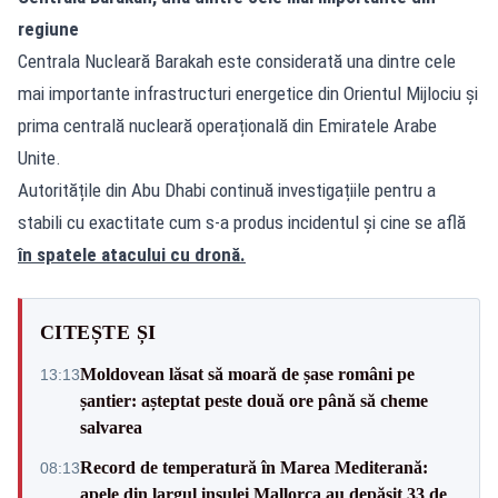
regiune
Centrala Nucleară Barakah este considerată una dintre cele
mai importante infrastructuri energetice din Orientul Mijlociu și
prima centrală nucleară operațională din Emiratele Arabe
Unite.
Autoritățile din Abu Dhabi continuă investigațiile pentru a
stabili cu exactitate cum s-a produs incidentul și cine se află
în spatele atacului cu dronă.
CITEȘTE ȘI
Moldovean lăsat să moară de șase români pe
13:13
șantier: așteptat peste două ore până să cheme
salvarea
Record de temperatură în Marea Mediterană:
08:13
apele din largul insulei Mallorca au depășit 33 de