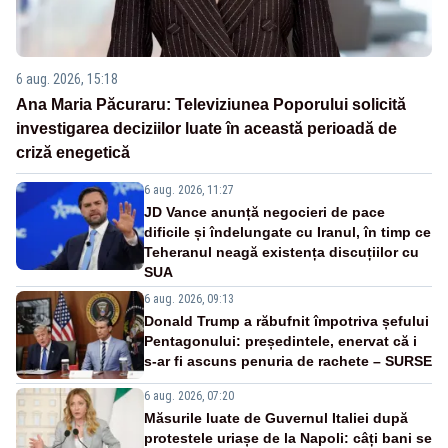
6 aug. 2026, 15:18
Ana Maria Păcuraru: Televiziunea Poporului solicită
investigarea deciziilor luate în această perioadă de
criză enegetică
6 aug. 2026, 11:27
JD Vance anunță negocieri de pace
dificile și îndelungate cu Iranul, în timp ce
Teheranul neagă existența discuțiilor cu
SUA
6 aug. 2026, 09:13
Donald Trump a răbufnit împotriva șefului
Pentagonului: președintele, enervat că i
s-ar fi ascuns penuria de rachete – SURSE
6 aug. 2026, 07:20
Măsurile luate de Guvernul Italiei după
protestele uriașe de la Napoli: câți bani se