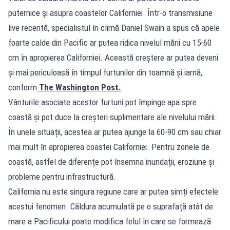
puternice și asupra coastelor Californiei. Într-o transmisiune
live recentă, specialistul în climă Daniel Swain a spus că apele
foarte calde din Pacific ar putea ridica nivelul mării cu 15-60
cm în apropierea Californiei. Această creștere ar putea deveni
și mai periculoasă în timpul furtunilor din toamnă și iarnă,
conform
The Washington Post.
Vânturile asociate acestor furtuni pot împinge apa spre
coastă și pot duce la creșteri suplimentare ale nivelului mării.
În unele situații, acestea ar putea ajunge la 60-90 cm sau chiar
mai mult în apropierea coastei Californiei. Pentru zonele de
coastă, astfel de diferențe pot însemna inundații, eroziune și
probleme pentru infrastructură.
California nu este singura regiune care ar putea simți efectele
acestui fenomen. Căldura acumulată pe o suprafață atât de
mare a Pacificului poate modifica felul în care se formează