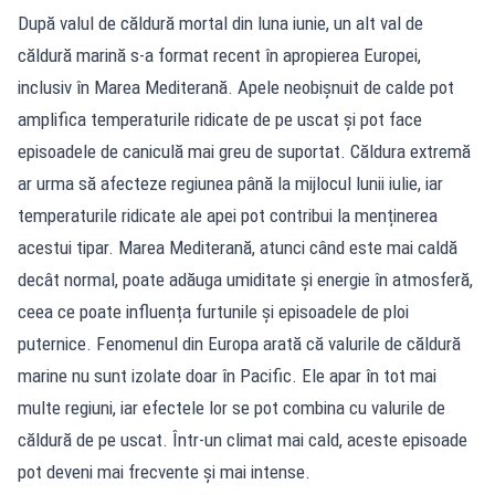
După valul de căldură mortal din luna iunie, un alt val de
căldură marină s-a format recent în apropierea Europei,
inclusiv în Marea Mediterană. Apele neobișnuit de calde pot
amplifica temperaturile ridicate de pe uscat și pot face
episoadele de caniculă mai greu de suportat. Căldura extremă
ar urma să afecteze regiunea până la mijlocul lunii iulie, iar
temperaturile ridicate ale apei pot contribui la menținerea
acestui tipar. Marea Mediterană, atunci când este mai caldă
decât normal, poate adăuga umiditate și energie în atmosferă,
ceea ce poate influența furtunile și episoadele de ploi
puternice. Fenomenul din Europa arată că valurile de căldură
marine nu sunt izolate doar în Pacific. Ele apar în tot mai
multe regiuni, iar efectele lor se pot combina cu valurile de
căldură de pe uscat. Într-un climat mai cald, aceste episoade
pot deveni mai frecvente și mai intense.