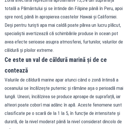
Zona afectată reprezintă aproximativ 13,5% din suprafața
totală a Pământului și se întinde din Filipine până în Peru, apoi
spre nord, până în apropierea coastelor Hawaii și Californiei.
Deși pentru turiști apa mai caldă poate părea un lucru plăcut,
specialiștii avertizează că schimbările produse în ocean pot
avea efecte serioase asupra atmosferei, furtunilor, valurilor de
căldură și ploilor extreme.
Ce este un val de căldură marină și de ce
contează
Valurile de căldură marine apar atunci când o zonă întinsă a
oceanului se încălzește puternic și rămâne așa o perioadă mai
lungă. Uneori, încălzirea se produce aproape de suprafață, iar
alteori poate coborî mai adânc în apă. Aceste fenomene sunt
clasificate pe o scară de la 1 la 5, în funcție de intensitate și
durată, de la nivel moderat până la nivel considerat dincolo de