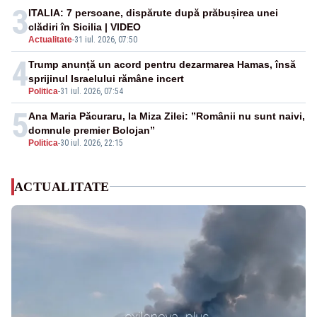
3
ITALIA: 7 persoane, dispărute după prăbușirea unei
clădiri în Sicilia | VIDEO
Actualitate
-
31 iul. 2026, 07:50
4
Trump anunță un acord pentru dezarmarea Hamas, însă
sprijinul Israelului rămâne incert
Politica
-
31 iul. 2026, 07:54
5
Ana Maria Păcuraru, la Miza Zilei: ”Românii nu sunt naivi,
domnule premier Bolojan”
Politica
-
30 iul. 2026, 22:15
ACTUALITATE