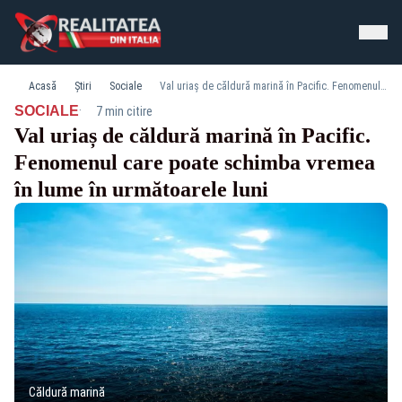
Acasă
Știri
Sociale
Val uriaș de căldură marină în Pacific. Fenomenul care poate schimba vremea în lume în următoarele luni
·
SOCIALE
7 min citire
Val uriaș de căldură marină în Pacific.
Fenomenul care poate schimba vremea
în lume în următoarele luni
Căldură marină