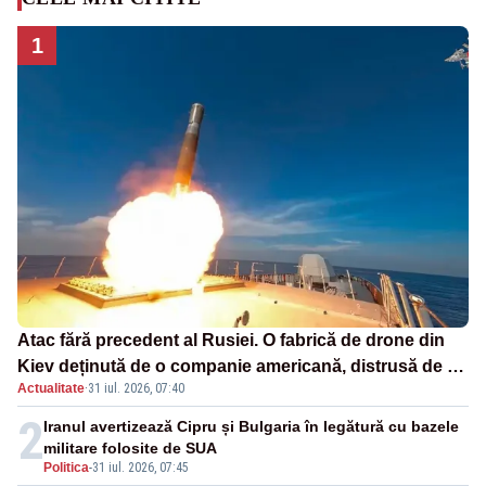
1
Atac fără precedent al Rusiei. O fabrică de drone din
Kiev deținută de o companie americană, distrusă de o
Actualitate
·
31 iul. 2026, 07:40
rachetă rusească
2
Iranul avertizează Cipru și Bulgaria în legătură cu bazele
militare folosite de SUA
Politica
-
31 iul. 2026, 07:45