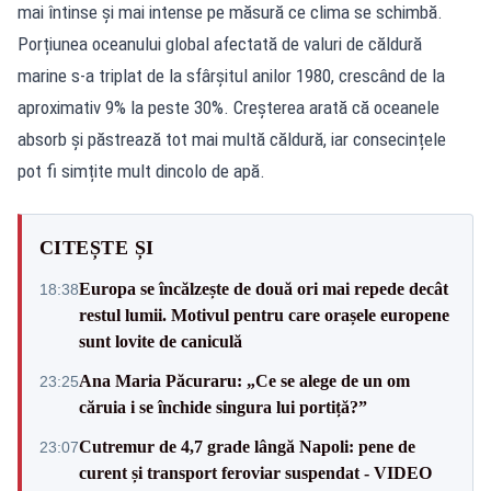
mai întinse și mai intense pe măsură ce clima se schimbă.
Porțiunea oceanului global afectată de valuri de căldură
marine s-a triplat de la sfârșitul anilor 1980, crescând de la
aproximativ 9% la peste 30%. Creșterea arată că oceanele
absorb și păstrează tot mai multă căldură, iar consecințele
pot fi simțite mult dincolo de apă.
CITEȘTE ȘI
Europa se încălzește de două ori mai repede decât
18:38
restul lumii. Motivul pentru care orașele europene
sunt lovite de caniculă
Ana Maria Păcuraru: „Ce se alege de un om
23:25
căruia i se închide singura lui portiță?”
Cutremur de 4,7 grade lângă Napoli: pene de
23:07
curent și transport feroviar suspendat - VIDEO