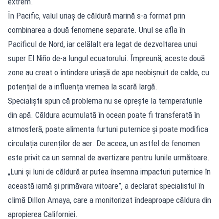
extrem.
În Pacific, valul uriaș de căldură marină s-a format prin
combinarea a două fenomene separate. Unul se afla în
Pacificul de Nord, iar celălalt era legat de dezvoltarea unui
super El Niño de-a lungul ecuatorului. Împreună, aceste două
zone au creat o întindere uriașă de ape neobișnuit de calde, cu
potențial de a influența vremea la scară largă.
Specialiștii spun că problema nu se oprește la temperaturile
din apă. Căldura acumulată în ocean poate fi transferată în
atmosferă, poate alimenta furtuni puternice și poate modifica
circulația curenților de aer. De aceea, un astfel de fenomen
este privit ca un semnal de avertizare pentru lunile următoare.
„Luni și luni de căldură ar putea însemna impacturi puternice în
această iarnă și primăvara viitoare”, a declarat specialistul în
climă Dillon Amaya, care a monitorizat îndeaproape căldura din
apropierea Californiei.