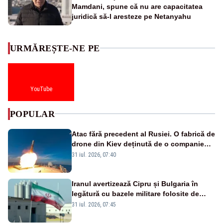
Mamdani, spune că nu are capacitatea
juridică să-l aresteze pe Netanyahu
URMĂREȘTE-NE PE
YouTube
POPULAR
Atac fără precedent al Rusiei. O fabrică de
drone din Kiev deținută de o companie
americană, distrusă de o rachetă
31 iul. 2026, 07:40
rusească
Iranul avertizează Cipru și Bulgaria în
legătură cu bazele militare folosite de
SUA
31 iul. 2026, 07:45