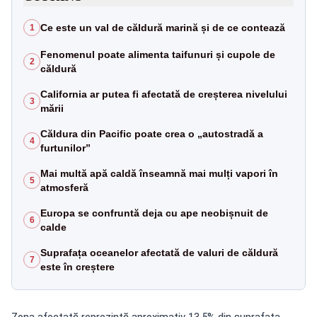
Ce este un val de căldură marină și de ce contează
1
Fenomenul poate alimenta taifunuri și cupole de
2
căldură
California ar putea fi afectată de creșterea nivelului
3
mării
Căldura din Pacific poate crea o „autostradă a
4
furtunilor”
Mai multă apă caldă înseamnă mai mulți vapori în
5
atmosferă
Europa se confruntă deja cu ape neobișnuit de
6
calde
Suprafața oceanelor afectată de valuri de căldură
7
este în creștere