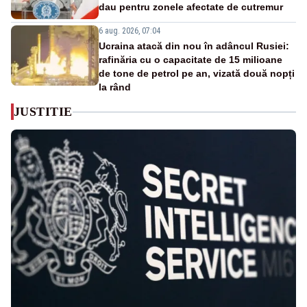
dau pentru zonele afectate de cutremur
6 aug. 2026, 07:04
Ucraina atacă din nou în adâncul Rusiei:
rafinăria cu o capacitate de 15 milioane
de tone de petrol pe an, vizată două nopți
la rând
JUSTITIE