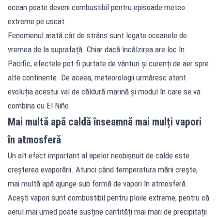
ocean poate deveni combustibil pentru episoade meteo
extreme pe uscat.
Fenomenul arată cât de strâns sunt legate oceanele de
vremea de la suprafață. Chiar dacă încălzirea are loc în
Pacific, efectele pot fi purtate de vânturi și curenți de aer spre
alte continente. De aceea, meteorologii urmăresc atent
evoluția acestui val de căldură marină și modul în care se va
combina cu El Niño.
Mai multă apă caldă înseamnă mai mulți vapori
în atmosferă
Un alt efect important al apelor neobișnuit de calde este
creșterea evaporării. Atunci când temperatura mării crește,
mai multă apă ajunge sub formă de vapori în atmosferă.
Acești vapori sunt combustibil pentru ploile extreme, pentru că
aerul mai umed poate susține cantități mai mari de precipitații.