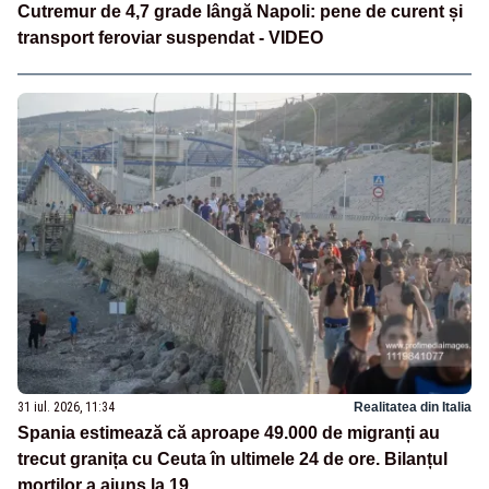
Cutremur de 4,7 grade lângă Napoli: pene de curent și
transport feroviar suspendat - VIDEO
31 iul. 2026, 11:34
Realitatea din Italia
Spania estimează că aproape 49.000 de migranți au
trecut granița cu Ceuta în ultimele 24 de ore. Bilanțul
morților a ajuns la 19