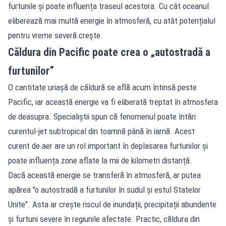
furtunile și poate influența traseul acestora. Cu cât oceanul
eliberează mai multă energie în atmosferă, cu atât potențialul
pentru vreme severă crește.
Căldura din Pacific poate crea o „autostradă a
furtunilor”
O cantitate uriașă de căldură se află acum întinsă peste
Pacific, iar această energie va fi eliberată treptat în atmosfera
de deasupra. Specialiștii spun că fenomenul poate întări
curentul-jet subtropical din toamnă până în iarnă. Acest
curent de aer are un rol important în deplasarea furtunilor și
poate influența zone aflate la mii de kilometri distanță.
Dacă această energie se transferă în atmosferă, ar putea
apărea "o autostradă a furtunilor în sudul și estul Statelor
Unite". Asta ar crește riscul de inundații, precipitații abundente
și furtuni severe în regiunile afectate. Practic, căldura din