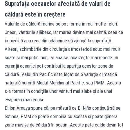
Suprafața oceanelor afectată de valuri de
căldură este în creștere
Valurile de căldură marine se pot forma în mai multe feluri.
Uneori, vânturile slăbesc, iar marea devine mai calmă, ceea ce
împiedică apa rece din adâncime să ajungă la suprafață.
Alteori, schimbările din circulația atmosferică aduc mai mult
soare și mai puțini nori, iar apa se încălzește mai repede. Și
curenții oceanici pot contribui la apariția acestor zone de
căldură. Valul din Pacific este legat de o variație climatică
naturală numită Modul Meridional Pacific, sau PMM. Acesta
s-a format în condițiile unor vânturi mai slabe și ale unei
evaporări mai reduse.
Dillon Amaya spune că, pe măsură ce El Niño continuă să se
extindă, PMM se poate combina cu acesta și poate genera
zone masive de căldură în ocean. Aceste pete calde devin tot