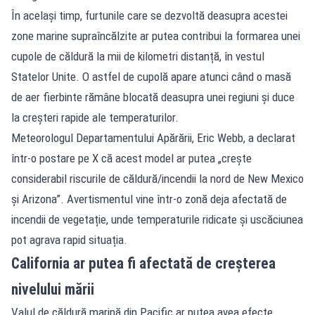
În același timp, furtunile care se dezvoltă deasupra acestei
zone marine supraîncălzite ar putea contribui la formarea unei
cupole de căldură la mii de kilometri distanță, în vestul
Statelor Unite. O astfel de cupolă apare atunci când o masă
de aer fierbinte rămâne blocată deasupra unei regiuni și duce
la creșteri rapide ale temperaturilor.
Meteorologul Departamentului Apărării, Eric Webb, a declarat
într-o postare pe X că acest model ar putea „crește
considerabil riscurile de căldură/incendii la nord de New Mexico
și Arizona”. Avertismentul vine într-o zonă deja afectată de
incendii de vegetație, unde temperaturile ridicate și uscăciunea
pot agrava rapid situația.
California ar putea fi afectată de creșterea
nivelului mării
Valul de căldură marină din Pacific ar putea avea efecte