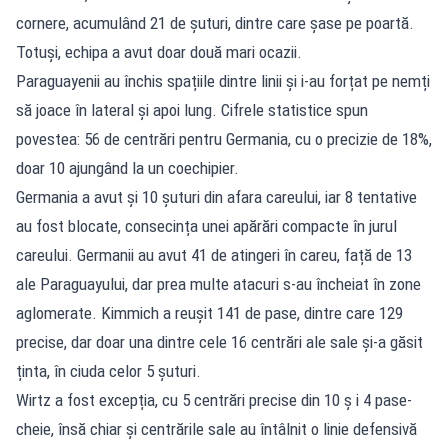
cornere, acumulând 21 de șuturi, dintre care șase pe poartă.
Totuși, echipa a avut doar două mari ocazii.
Paraguayenii au închis spațiile dintre linii și i-au forțat pe nemți
să joace în lateral și apoi lung. Cifrele statistice spun
povestea: 56 de centrări pentru Germania, cu o precizie de 18%,
doar 10 ajungând la un coechipier.
Germania a avut și 10 șuturi din afara careului, iar 8 tentative
au fost blocate, consecința unei apărări compacte în jurul
careului. Germanii au avut 41 de atingeri în careu, față de 13
ale Paraguayului, dar prea multe atacuri s-au încheiat în zone
aglomerate. Kimmich a reușit 141 de pase, dintre care 129
precise, dar doar una dintre cele 16 centrări ale sale și-a găsit
ținta, în ciuda celor 5 șuturi.
Wirtz a fost excepția, cu 5 centrări precise din 10 ș i 4 pase-
cheie, însă chiar și centrările sale au întâlnit o linie defensivă