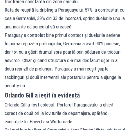
frustrarea constantă din zona careului.
Rata de reușită la dribling a Paraguayului, 57%, a contrastat cu
cea a Germaniei, 39% din 33 de încercări, oprind duelurile unu la
unu înainte ca pericolul să crească.
Paraguay a controlat bine primul contact și duelurile aeriene.
În prima repriză a prelungirilor, Germania a avut 90% posesie,
dar tot nu a găsit drumul spre poartă prin pădurea de tricouri
adverse. Chiar și când structura s-a mai desfăcut ușor în a
doua repriză de prelungiri, Paraguay a mai reușit șapte
tacklinguri și două intervenții ale portarului pentru a ajunge la
penalty-uri.
Orlando Gill a ieșit în evidență
Orlando Gill a fost colosal. Portarul Paraguayului a ghicit
corect de două ori la loviturile de departajare, apărând
execuțiile lui Havertz și Woltemade.
Cel mai bun jucător al Germaniei a fost Florian Wirtz, arhitectul