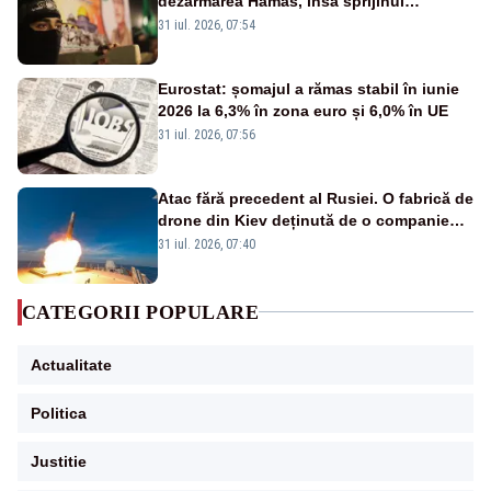
dezarmarea Hamas, însă sprijinul
Israelului rămâne incert
31 iul. 2026, 07:54
Eurostat: șomajul a rămas stabil în iunie
2026 la 6,3% în zona euro și 6,0% în UE
31 iul. 2026, 07:56
Atac fără precedent al Rusiei. O fabrică de
drone din Kiev deținută de o companie
americană, distrusă de o rachetă
31 iul. 2026, 07:40
rusească
CATEGORII POPULARE
Actualitate
Politica
Justitie