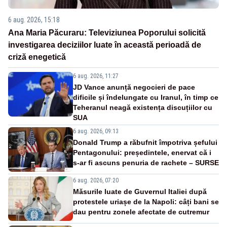
6 aug. 2026, 15:18
Ana Maria Păcuraru: Televiziunea Poporului solicită
investigarea deciziilor luate în această perioadă de
criză enegetică
6 aug. 2026, 11:27
JD Vance anunță negocieri de pace
dificile și îndelungate cu Iranul, în timp ce
Teheranul neagă existența discuțiilor cu
SUA
6 aug. 2026, 09:13
Donald Trump a răbufnit împotriva șefului
Pentagonului: președintele, enervat că i
s-ar fi ascuns penuria de rachete – SURSE
6 aug. 2026, 07:20
Măsurile luate de Guvernul Italiei după
protestele uriașe de la Napoli: câți bani se
dau pentru zonele afectate de cutremur