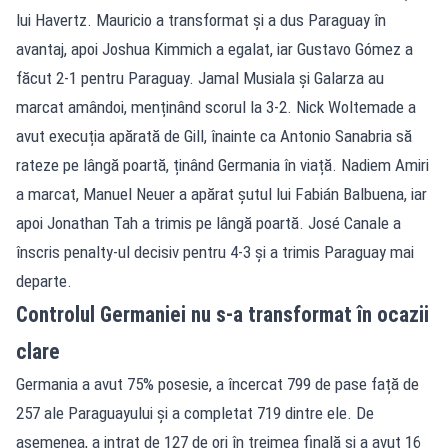
lui Havertz. Mauricio a transformat și a dus Paraguay în
avantaj, apoi Joshua Kimmich a egalat, iar Gustavo Gómez a
făcut 2-1 pentru Paraguay. Jamal Musiala și Galarza au
marcat amândoi, menținând scorul la 3-2. Nick Woltemade a
avut execuția apărată de Gill, înainte ca Antonio Sanabria să
rateze pe lângă poartă, ținând Germania în viață. Nadiem Amiri
a marcat, Manuel Neuer a apărat șutul lui Fabián Balbuena, iar
apoi Jonathan Tah a trimis pe lângă poartă. José Canale a
înscris penalty-ul decisiv pentru 4-3 și a trimis Paraguay mai
departe.
Controlul Germaniei nu s-a transformat în ocazii
clare
Germania a avut 75% posesie, a încercat 799 de pase față de
257 ale Paraguayului și a completat 719 dintre ele. De
asemenea, a intrat de 127 de ori în treimea finală și a avut 16