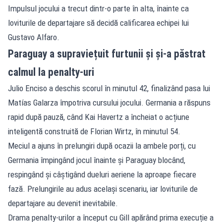
Impulsul jocului a trecut dintr-o parte în alta, înainte ca
loviturile de departajare să decidă calificarea echipei lui
Gustavo Alfaro.
Paraguay a supraviețuit furtunii și și-a păstrat
calmul la penalty-uri
Julio Enciso a deschis scorul în minutul 42, finalizând pasa lui
Matías Galarza împotriva cursului jocului. Germania a răspuns
rapid după pauză, când Kai Havertz a încheiat o acțiune
inteligentă construită de Florian Wirtz, în minutul 54.
Meciul a ajuns în prelungiri după ocazii la ambele porți, cu
Germania împingând jocul înainte și Paraguay blocând,
respingând și câștigând dueluri aeriene la aproape fiecare
fază. Prelungirile au adus același scenariu, iar loviturile de
departajare au devenit inevitabile.
Drama penalty-urilor a început cu Gill apărând prima execuție a