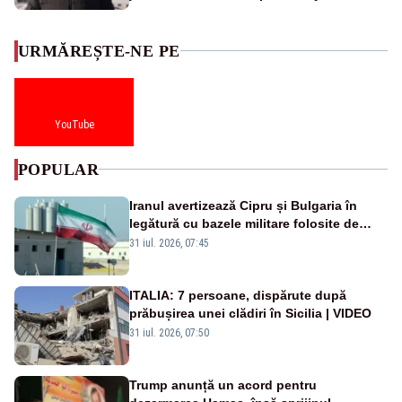
URMĂREȘTE-NE PE
YouTube
POPULAR
Iranul avertizează Cipru și Bulgaria în
legătură cu bazele militare folosite de
SUA
31 iul. 2026, 07:45
ITALIA: 7 persoane, dispărute după
prăbușirea unei clădiri în Sicilia | VIDEO
31 iul. 2026, 07:50
Trump anunță un acord pentru