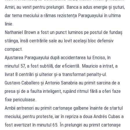
Amiri, au venit pentru prelungiri. Banca a adus energie și șuturi,
dar tema meciului a rămas rezistența Paraguayului în ultima
linie.
Nathaniel Brown a fost un punct luminos pe postul de fundaș
stânga, însă centrările sale au lovit același bloc defensiv
compact.
Ajustarea Paraguayului după accidentarea lui Enciso, în
minutul 57, a fost subtilă, dar eficientă. Mauricio a intrat, a
livrat 8 centrări și ulterior și-a transformat penalty-ul.
Gustavo Caballero și Antonio Sanabria au primit sarcina de a
presa și de a faulta inteligent, rupând ritmul fără a oferi faze
fixe periculoase.
Ambii antrenori au primit cartonașe galbene înainte de startul
meciului, pentru proteste, iar în repriza a doua Andrés Cubas a
fost avertizat în minutul 65. În prelungiri au primit cartonașe