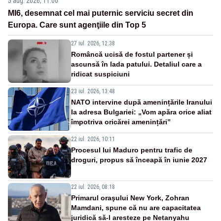
5 aug. 2026, 11:00
MI6, desemnat cel mai puternic serviciu secret din
Europa. Care sunt agenţiile din Top 5
27 iul. 2026, 12:38
Româncă ucisă de fostul partener și
ascunsă în lada patului. Detaliul care a
ridicat suspiciuni
23 iul. 2026, 13:48
NATO intervine după amenințările Iranului
la adresa Bulgariei: „Vom apăra orice aliat
împotriva oricărei amenințări”
22 iul. 2026, 10:11
Procesul lui Maduro pentru trafic de
droguri, propus să înceapă în iunie 2027
22 iul. 2026, 08:18
Primarul oraşului New York, Zohran
Mamdani, spune că nu are capacitatea
juridică să-l aresteze pe Netanyahu