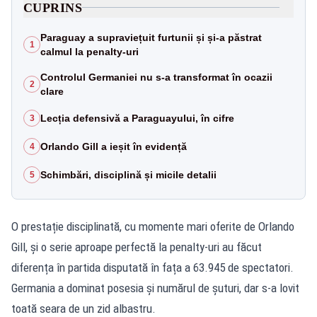
CUPRINS
Paraguay a supraviețuit furtunii și și-a păstrat
1
calmul la penalty-uri
Controlul Germaniei nu s-a transformat în ocazii
2
clare
Lecția defensivă a Paraguayului, în cifre
3
Orlando Gill a ieșit în evidență
4
Schimbări, disciplină și micile detalii
5
O prestație disciplinată, cu momente mari oferite de Orlando
Gill, și o serie aproape perfectă la penalty-uri au făcut
diferența în partida disputată în fața a 63.945 de spectatori.
Germania a dominat posesia și numărul de șuturi, dar s-a lovit
toată seara de un zid albastru.