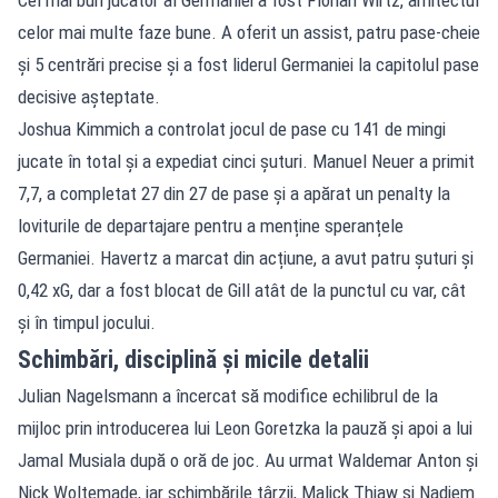
celor mai multe faze bune. A oferit un assist, patru pase-cheie
și 5 centrări precise și a fost liderul Germaniei la capitolul pase
decisive așteptate.
Joshua Kimmich a controlat jocul de pase cu 141 de mingi
jucate în total și a expediat cinci șuturi. Manuel Neuer a primit
7,7, a completat 27 din 27 de pase și a apărat un penalty la
loviturile de departajare pentru a menține speranțele
Germaniei. Havertz a marcat din acțiune, a avut patru șuturi și
0,42 xG, dar a fost blocat de Gill atât de la punctul cu var, cât
și în timpul jocului.
Schimbări, disciplină și micile detalii
Julian Nagelsmann a încercat să modifice echilibrul de la
mijloc prin introducerea lui Leon Goretzka la pauză și apoi a lui
Jamal Musiala după o oră de joc. Au urmat Waldemar Anton și
Nick Woltemade, iar schimbările târzii, Malick Thiaw și Nadiem