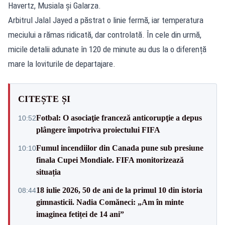
Havertz, Musiala și Galarza.
Arbitrul Jalal Jayed a păstrat o linie fermă, iar temperatura
meciului a rămas ridicată, dar controlată. În cele din urmă,
micile detalii adunate în 120 de minute au dus la o diferență
mare la loviturile de departajare.
CITEȘTE ȘI
Fotbal: O asociaţie franceză anticorupţie a depus
10:52
plângere împotriva proiectului FIFA
Fumul incendiilor din Canada pune sub presiune
10:10
finala Cupei Mondiale. FIFA monitorizează
situația
18 iulie 2026, 50 de ani de la primul 10 din istoria
08:44
gimnasticii. Nadia Comăneci: „Am în minte
imaginea fetiței de 14 ani”