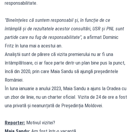
responsabilitate.
"Bineînțeles că suntem responsabil și, în funcție de ce
întâmplă și de rezultatele acestor consultări, USR și PNL sunt
partide care nu fug de responsabilitate",
a afirmat Dominic
Fritz în luna mai a acestui an.
Analiștii sunt de părere că vizita premierului nu ar fi una
întâmplătoare, ci ar face parte dintr-un plan bine pus la punct,
încă din 2020, prin care Maia Sandu să ajungă președintele
României.
În luna ianuarie a anului 2023, Maia Sandu a ajuns la Oradea cu
un zbor de linie, nu un charter oficial. Vizita de 24 de ore a fost
una privată și neanunțată de Președinția Moldovei.
Reporter:
Motivul vizitei?
Maia Sandu:
Am fost într-o vacanță.