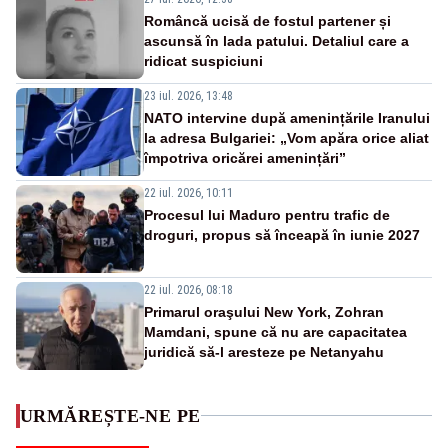
Româncă ucisă de fostul partener și
ascunsă în lada patului. Detaliul care a
ridicat suspiciuni
23 iul. 2026, 13:48
NATO intervine după amenințările Iranului
la adresa Bulgariei: „Vom apăra orice aliat
împotriva oricărei amenințări”
22 iul. 2026, 10:11
Procesul lui Maduro pentru trafic de
droguri, propus să înceapă în iunie 2027
22 iul. 2026, 08:18
Primarul oraşului New York, Zohran
Mamdani, spune că nu are capacitatea
juridică să-l aresteze pe Netanyahu
URMĂREȘTE-NE PE