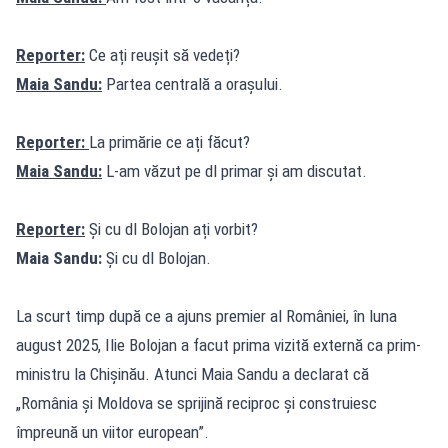
Reporter:
Ce ați reușit să vedeți?
Maia Sandu:
Partea centrală a orașului.
Reporter:
La primărie ce ați făcut?
Maia Sandu:
L-am văzut pe dl primar și am discutat.
Reporter:
Și cu dl Bolojan ați vorbit?
Maia Sandu:
Și cu dl Bolojan.
La scurt timp după ce a ajuns premier al României, în luna
august 2025, Ilie Bolojan a facut prima vizită externă ca prim-
ministru la Chișinău. Atunci Maia Sandu a declarat că
„România și Moldova se sprijină reciproc și construiesc
împreună un viitor european”.