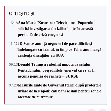
CITEȘTE ȘI
Ana Maria Păcuraru: Televiziunea Poporului
15:18
solicită investigarea deciziilor luate în această
perioadă de criză enegetică
JD Vance anunță negocieri de pace dificile și
11:27
îndelungate cu Iranul, în timp ce Teheranul neagă
existența discuțiilor cu SUA
Donald Trump a răbufnit împotriva șefului
09:13
Pentagonului: președintele, enervat că i s-ar fi
ascuns penuria de rachete – SURSE
Măsurile luate de Guvernul Italiei după protestele
07:20
uriașe de la Napoli: câți bani se dau pentru zonele
afectate de cutremur