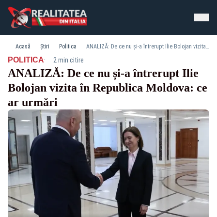
Acasă
Știri
Politica
ANALIZĂ: De ce nu și-a întrerupt Ilie Bolojan vizita în Republica Moldova: ce ar urmări
·
POLITICA
2 min citire
ANALIZĂ: De ce nu și-a întrerupt Ilie
Bolojan vizita în Republica Moldova: ce
ar urmări