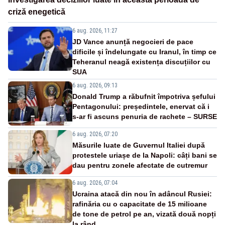
criză enegetică
6 aug. 2026, 11:27
JD Vance anunță negocieri de pace
dificile și îndelungate cu Iranul, în timp ce
Teheranul neagă existența discuțiilor cu
SUA
6 aug. 2026, 09:13
Donald Trump a răbufnit împotriva șefului
Pentagonului: președintele, enervat că i
s-ar fi ascuns penuria de rachete – SURSE
6 aug. 2026, 07:20
Măsurile luate de Guvernul Italiei după
protestele uriașe de la Napoli: câți bani se
dau pentru zonele afectate de cutremur
6 aug. 2026, 07:04
Ucraina atacă din nou în adâncul Rusiei:
rafinăria cu o capacitate de 15 milioane
de tone de petrol pe an, vizată două nopți
la rând