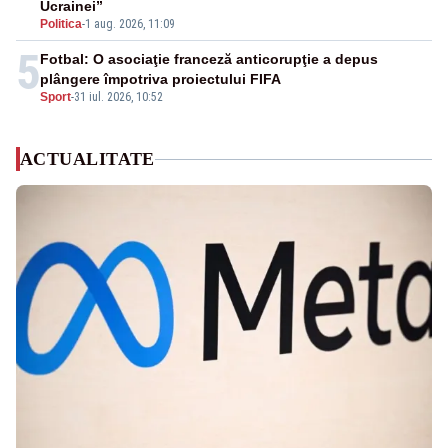
Ucrainei”
Politica
-
1 aug. 2026, 11:09
5
Fotbal: O asociaţie franceză anticorupţie a depus
plângere împotriva proiectului FIFA
Sport
-
31 iul. 2026, 10:52
ACTUALITATE