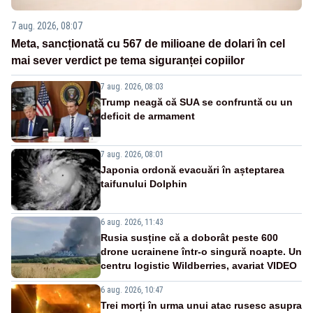
7 aug. 2026, 08:07
Meta, sancționată cu 567 de milioane de dolari în cel
mai sever verdict pe tema siguranței copiilor
7 aug. 2026, 08:03
Trump neagă că SUA se confruntă cu un
deficit de armament
7 aug. 2026, 08:01
Japonia ordonă evacuări în așteptarea
taifunului Dolphin
6 aug. 2026, 11:43
Rusia susține că a doborât peste 600
drone ucrainene într-o singură noapte. Un
centru logistic Wildberries, avariat VIDEO
6 aug. 2026, 10:47
Trei morți în urma unui atac rusesc asupra