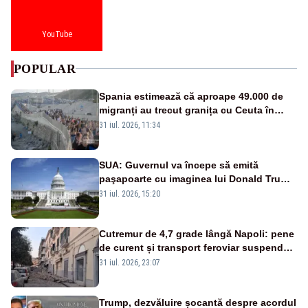
YouTube
POPULAR
Spania estimează că aproape 49.000 de
migranți au trecut granița cu Ceuta în
ultimele 24 de ore. Bilanțul morților a
31 iul. 2026, 11:34
ajuns la 19
SUA: Guvernul va începe să emită
paşapoarte cu imaginea lui Donald Trump
începând cu 8 august
31 iul. 2026, 15:20
Cutremur de 4,7 grade lângă Napoli: pene
de curent și transport feroviar suspendat
- VIDEO
31 iul. 2026, 23:07
Trump, dezvăluire șocantă despre acordul