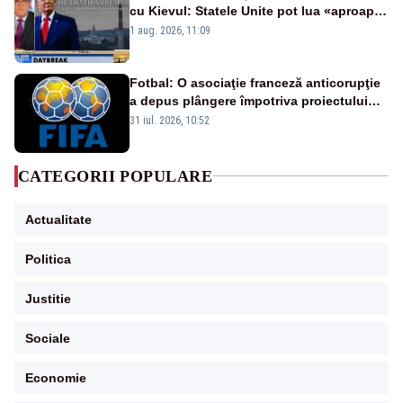
cu Kievul: Statele Unite pot lua «aproape
tot ce vor» din minele Ucrainei”
1 aug. 2026, 11:09
Fotbal: O asociaţie franceză anticorupţie
a depus plângere împotriva proiectului
FIFA
31 iul. 2026, 10:52
CATEGORII POPULARE
Actualitate
Politica
Justitie
Sociale
Economie