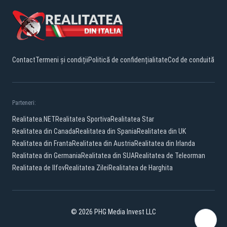
Contact
Termeni și condiții
Politică de confidențialitate
Cod de conduită
Parteneri:
Realitatea.NET
Realitatea Sportiva
Realitatea Star
Realitatea din Canada
Realitatea din Spania
Realitatea din UK
Realitatea din Franta
Realitatea din Austria
Realitatea din Irlanda
Realitatea din Germania
Realitatea din SUA
Realitatea de Teleorman
Realitatea de Ilfov
Realitatea Zilei
Realitatea de Harghita
© 2026 PHG Media Invest LLC
YouTube