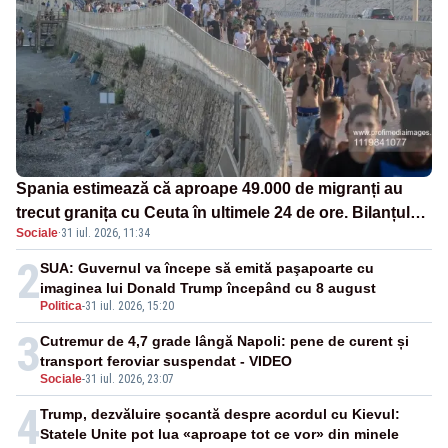
Spania estimează că aproape 49.000 de migranți au
trecut granița cu Ceuta în ultimele 24 de ore. Bilanțul
Sociale
·
31 iul. 2026, 11:34
morților a ajuns la 19
2
SUA: Guvernul va începe să emită paşapoarte cu
imaginea lui Donald Trump începând cu 8 august
Politica
-
31 iul. 2026, 15:20
3
Cutremur de 4,7 grade lângă Napoli: pene de curent și
transport feroviar suspendat - VIDEO
Sociale
-
31 iul. 2026, 23:07
4
Trump, dezvăluire șocantă despre acordul cu Kievul:
Statele Unite pot lua «aproape tot ce vor» din minele