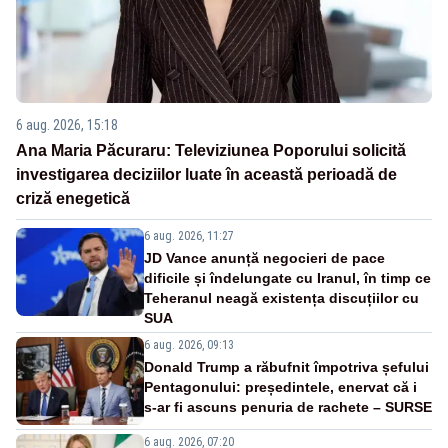
6 aug. 2026, 15:18
Ana Maria Păcuraru: Televiziunea Poporului solicită
investigarea deciziilor luate în această perioadă de
criză enegetică
6 aug. 2026, 11:27
JD Vance anunță negocieri de pace
dificile și îndelungate cu Iranul, în timp ce
Teheranul neagă existența discuțiilor cu
SUA
6 aug. 2026, 09:13
Donald Trump a răbufnit împotriva șefului
Pentagonului: președintele, enervat că i
s-ar fi ascuns penuria de rachete – SURSE
6 aug. 2026, 07:20