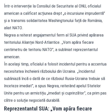
Într-o intervenție la Consiliul de Securitate al ONU, oficialul
american a calificat acțiunea drept „o incursiune imprudentă”
și a transmis solidaritatea Washingtonului față de România,
aliat NATO.
Negrea a reiterat angajamentul ferm al SUA privind apărarea
teritoriului Alianței Nord-Atlantice. „Vom apăra fiecare
centimetru de teritoriu NATO”, a subliniat reprezentantul
american.
În același timp, oficialul a folosit incidentul pentru a accentua
necesitatea încheierii războiului din Ucraina. „Incidentul
subliniază încă o dată de ce războiul Rusia-Ucraina trebuie să
înceteze imediat”, a spus Negrea, reiterând apelul Statelor
Unite pentru un armistițiu „imediat și cuprinzător”, ca prim pas
către o soluție negociată durabilă.
Reprezentantul SUA: „Vom apăra fiecare