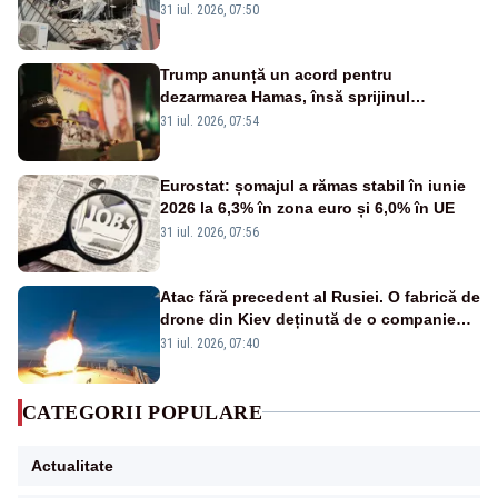
31 iul. 2026, 07:50
Trump anunță un acord pentru
dezarmarea Hamas, însă sprijinul
Israelului rămâne incert
31 iul. 2026, 07:54
Eurostat: șomajul a rămas stabil în iunie
2026 la 6,3% în zona euro și 6,0% în UE
31 iul. 2026, 07:56
Atac fără precedent al Rusiei. O fabrică de
drone din Kiev deținută de o companie
americană, distrusă de o rachetă
31 iul. 2026, 07:40
rusească
CATEGORII POPULARE
Actualitate