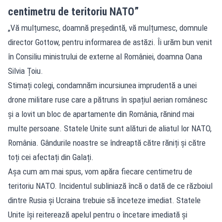
centimetru de teritoriu NATO”
„Vă mulțumesc, doamnă președintă, vă mulțumesc, domnule
director Gottow, pentru informarea de astăzi. Îi urăm bun venit
în Consiliu ministrului de externe al României, doamna Oana
Silvia Țoiu.
Stimați colegi, condamnăm incursiunea imprudentă a unei
drone militare ruse care a pătruns în spațiul aerian românesc
și a lovit un bloc de apartamente din România, rănind mai
multe persoane. Statele Unite sunt alături de aliatul lor NATO,
România. Gândurile noastre se îndreaptă către răniți și către
toți cei afectați din Galați.
Așa cum am mai spus, vom apăra fiecare centimetru de
teritoriu NATO. Incidentul subliniază încă o dată de ce războiul
dintre Rusia și Ucraina trebuie să înceteze imediat. Statele
Unite își reiterează apelul pentru o încetare imediată și