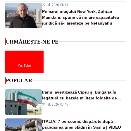
22 iul. 2026, 08:18
Primarul oraşului New York, Zohran
Mamdani, spune că nu are capacitatea
juridică să-l aresteze pe Netanyahu
URMĂREȘTE-NE PE
YouTube
POPULAR
Iranul avertizează Cipru și Bulgaria în
legătură cu bazele militare folosite de
SUA
31 iul. 2026, 07:45
ITALIA: 7 persoane, dispărute după
prăbușirea unei clădiri în Sicilia | VIDEO