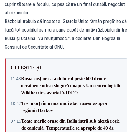
cuprinzătoare a focului, ca pas către un final durabil, negociat
al războiului.
Războiul trebuie să înceteze. Statele Unite rămân pregătite să
facă tot posibilul pentru a pune capăt definitiv războiului dintre
Rusia și Ucraina. Vă mulțumesc.”, a declarat Dan Negrea la
Consiliul de Securitate al ONU.
CITEȘTE ȘI
Rusia susține că a doborât peste 600 drone
11:43
ucrainene într-o singură noapte. Un centru logistic
Wildberries, avariat VIDEO
Trei morți în urma unui atac rusesc asupra
10:47
regiunii Harkov
Toate marile orașe din Italia intră sub alertă roșie
07:15
de caniculă. Temperaturile se apropie de 40 de