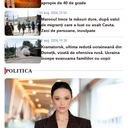
apropie de 40 de grade
5 aug. 2026, 23:55
Marocul trece la măsuri dure, după valul
de migranți care a luat cu asalt Ceuta.
Zeci de persoane, inculpate
5 aug. 2026, 19:28
Kramatorsk, ultima redută ucraineană din
Donețk, vizată de ofensiva rusă. Ucraina
începe evacuarea familiilor cu copii
POLITICA